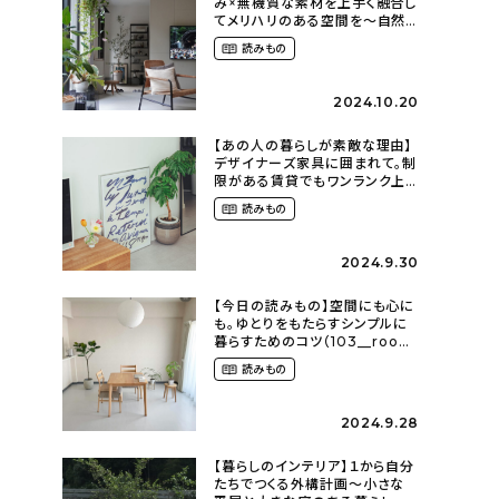
み×無機質な素材を上手く融合し
てメリハリのある空間を〜自然
に囲まれて暮らす（ki_no_ieさ
読みもの
ん）
2024.10.20
【あの人の暮らしが素敵な理由】
デザイナーズ家具に囲まれて。制
限がある賃貸でもワンランク上
のお部屋に〜狭くても好きな暮
読みもの
らしのこと（_____chika708さ
ん）
2024.9.30
【今日の読みもの】空間にも心に
も。ゆとりをもたらすシンプルに
暮らすためのコツ（103__room
さん）
読みもの
2024.9.28
【暮らしのインテリア】１から自分
たちでつくる外構計画〜小さな