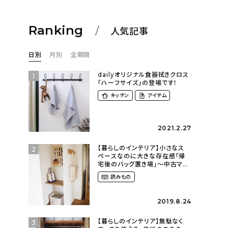
Ranking
人気記事
日別
月別
全期間
dailyオリジナル食器拭きクロス
1
「ハーフサイズ」の登場です！
キッチン
アイテム
2021.2.27
【暮らしのインテリア】小さなス
2
ペースなのに大きな存在感「帰
宅後のバッグ置き場」～中古マン
ションリノベーションで叶えたコ
読みもの
ダワリの暮らし（cocoyuko___
さん）
2019.8.24
【暮らしのインテリア】無駄なく
3