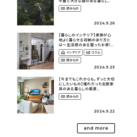
平屋と大きな庭のある暮らし
（tsumikiniwaさん）
読みもの
2024.9.26
【暮らしのインテリア】家族が心
地よく暮らせる収納のあり方と
は〜生活感のある整ったお家（
kaya___ieさん）
インテリア
コラム
読みもの
2024.9.23
【今までもこれからも。ずっと大切
にしたいもの】憧れだった北欧家
具のある暮らしの風景
（m._.k_homeさん）
読みもの
2024.9.22
and more