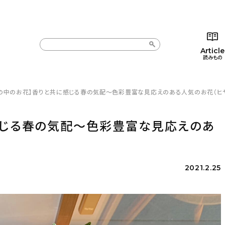
Article
読みもの
しの中のお花】香りと共に感じる春の気配〜色彩豊富な見応えのある人気のお花（ヒ
カテゴリー一覧
カテゴリー一覧
コラム
インテ
新着記事
新着記事
インテリア
日用
感じる春の気配〜色彩豊富な見応えのあ
人気の記事
人気の記事
キッチン
キッチ
おすすめの記事
おすすめの記事
収納/掃除
ギフト
2021.2.25