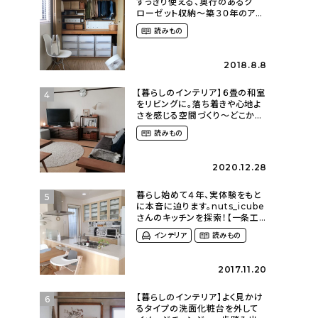
すっきり使える、奥行のあるク
ローゼット収納〜築３０年のア
パートにある暮らし
読みもの
（mari_ppe_さん）
2018.8.8
【暮らしのインテリア】６畳の和室
4
をリビングに。落ち着きや心地よ
さを感じる空間づくり〜どこか懐
かしい団地暮らし（fumi4511さ
読みもの
ん）
2020.12.28
暮らし始めて４年、実体験をもと
5
に本音に迫ります。nuts_icube
さんのキッチンを探索！【一条工
務店 i-cube】
インテリア
読みもの
2017.11.20
【暮らしのインテリア】よく見かけ
6
るタイプの洗面化粧台を外して