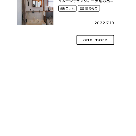
イメージチェンジ。 一歩踏み出し
て理想の空間へ〜築１２年の建
コラム
読みもの
売住宅をDIYする暮らし
（asasa0509さん）
2022.7.19
and more