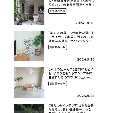
み×無機質な素材を上手く融合し
てメリハリのある空間を〜自然
に囲まれて暮らす（ki_no_ieさ
読みもの
ん）
2024.10.20
【あの人の暮らしが素敵な理由】
デザイナーズ家具に囲まれて。制
限がある賃貸でもワンランク上
のお部屋に〜狭くても好きな暮
読みもの
らしのこと（_____chika708さ
ん）
2024.9.30
【今日の読みもの】空間にも心に
も。ゆとりをもたらすシンプルに
暮らすためのコツ（103__room
さん）
読みもの
2024.9.28
【暮らしのインテリア】１から自分
たちでつくる外構計画〜小さな