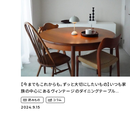
【今までもこれからも。ずっと大切にしたいもの】いつも家
族の中心にあるヴィンテージのダイニングテーブル
（kana_casaさん）
読みもの
コラム
2024.9.15