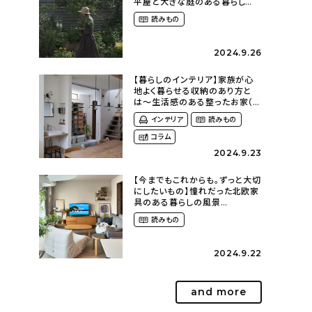
平屋と大きな庭のある暮らし
（tsumikiniwaさん）
読みもの
2024.9.26
【暮らしのインテリア】家族が心
地よく暮らせる収納のあり方と
は〜生活感のある整ったお家（
kaya___ieさん）
インテリア
読みもの
コラム
2024.9.23
【今までもこれからも。ずっと大切
にしたいもの】憧れだった北欧家
具のある暮らしの風景
（m._.k_homeさん）
読みもの
2024.9.22
and more