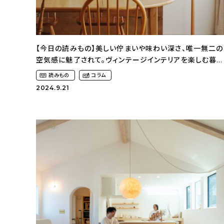
【今日の読みもの】美しい佇まいや味わい深さ、唯一無二の
空気感に魅了されて。ヴィンテージインテリアを楽しむ暮ら
し（sn__y.emさん）
読みもの
コラム
2024.9.21