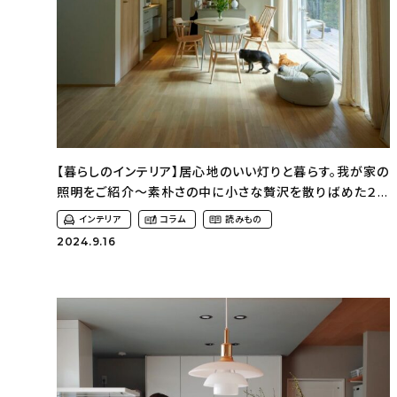
【暮らしのインテリア】居心地のいい灯りと暮らす。我が家の
照明をご紹介〜素朴さの中に小さな贅沢を散りばめた２１
坪の平屋（hy___home21さん）
インテリア
コラム
読みもの
2024.9.16