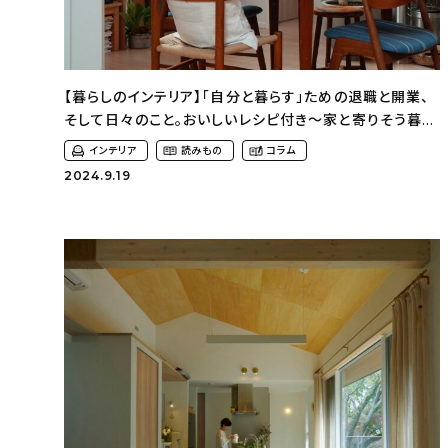
【暮らしのインテリア】「自分と暮らす」ための退職と開業、
そして日々のこと。おいしいレシピ付き〜家と寄りそう暮ら
しかた（ruru_houseさん）
インテリア
読みもの
コラム
2024.9.19