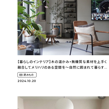
【暮らしのインテリア】木の温かみ×無機質な素材を上手く
融合してメリハリのある空間を〜自然に囲まれて暮らす
（ki_no_ieさん）
読みもの
2024.10.20