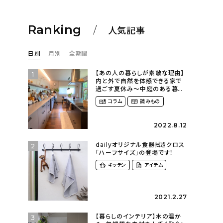
Ranking
人気記事
日別
月別
全期間
【あの人の暮らしが素敵な理由】
1
内と外で自然を体感できる家で
過ごす夏休み〜中庭のある暮ら
し（yume_2700さん）
コラム
読みもの
2022.8.12
dailyオリジナル食器拭きクロス
2
「ハーフサイズ」の登場です！
キッチン
アイテム
2021.2.27
【暮らしのインテリア】木の温か
3