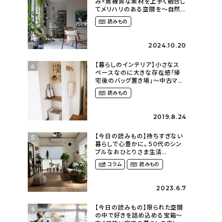
み×無機質な素材を上手く融合し
てメリハリのある空間を〜自然
に囲まれて暮らす（ki_no_ieさ
読みもの
ん）
2024.10.20
【暮らしのインテリア】小さなス
4
ペースなのに大きな存在感「帰
宅後のバッグ置き場」～中古マン
ションリノベーションで叶えたコ
読みもの
ダワリの暮らし（cocoyuko___
さん）
2019.8.24
【今日の読みもの】持ちすぎない
5
暮らしで心豊かに。５０代のシン
プルなおひとりさま生活
（ohitorisama_kurasiさん）
コラム
読みもの
2023.6.7
【今日の読みもの】限られた空間
6
の中で好きを詰め込める宝箱〜