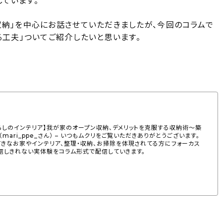
ています。
収納」を中心にお話させていただきましたが、今回のコラムで
る工夫」ついてご紹介したいと思います。
【暮らしのインテリア】我が家のオープン収納、デメリットを克服する収納術〜築
mari_ppe_さん） – いつもムクリをご覧いただきありがとうございます。
てきなお家やインテリア、整理・収納、お掃除を体現されてる方にフォーカス
信しきれない実体験をコラム形式で配信していきます。