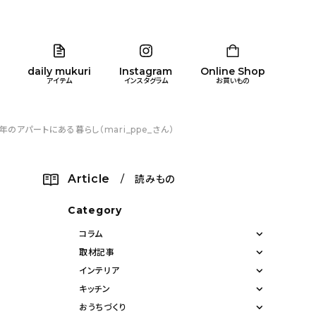
daily mukuri
Instagram
Online Shop
アイテム
インスタグラム
お買いもの
アパートにある暮らし（mari_ppe_さん）
リア
暮らし
キッズ
品
Article
/ 読みもの
ン
Category
コラム
取材記事
インテリア
キッチン
おうちづくり