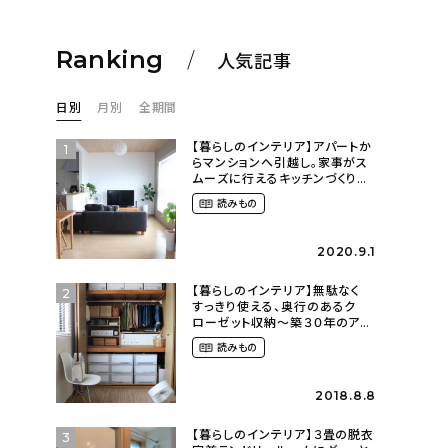
Ranking
人気記事
日別
月別
全期間
【暮らしのインテリア】アパートか
1
らマンションへ引越し。家事がス
ムーズに行えるキッチンづくり〜
２LDKの賃貸暮らし
読みもの
（mari_ppe_さん）
2020.9.1
【暮らしのインテリア】無駄なく
2
すっきり使える、奥行のあるク
ローゼット収納〜築３０年のア
パートにある暮らし
読みもの
（mari_ppe_さん）
2018.8.8
【暮らしのインテリア】３畳の脱衣
3