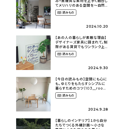
み×無機質な素材を上手く融合し
てメリハリのある空間を〜自然
に囲まれて暮らす（ki_no_ieさ
読みもの
ん）
2024.10.20
【あの人の暮らしが素敵な理由】
デザイナーズ家具に囲まれて。制
限がある賃貸でもワンランク上
のお部屋に〜狭くても好きな暮
読みもの
らしのこと（_____chika708さ
ん）
2024.9.30
【今日の読みもの】空間にも心に
も。ゆとりをもたらすシンプルに
暮らすためのコツ（103__room
さん）
読みもの
2024.9.28
【暮らしのインテリア】１から自分
たちでつくる外構計画〜小さな