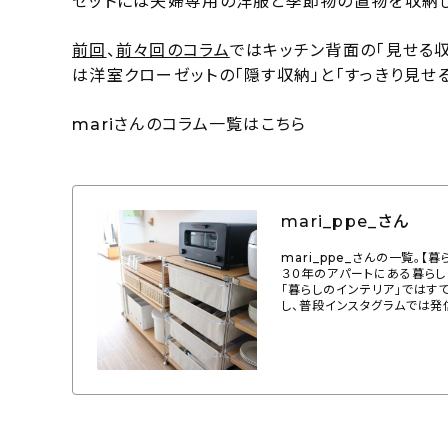
ゼットには夫婦専用の洋服と季節物の置物を収納し
前回
、
前々回のコラム
ではキッチン背面の「見せる
は洋室クローゼットの「隠す収納」と「すっきり見せ
mariさんのコラム一覧はこちら
mari_ppe_さん
mari_ppe_さんの一覧。
３０年のアパートにある暮らし（
「暮らしのインテリア」ではす
し、普段インスタグラムでは発