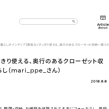
Article
読みもの
【暮らしのインテリア】無駄なくすっきり使える、奥行のあるクローゼット収納〜築３０年の
カテゴリー一覧
カテゴリー一覧
コラム
インテ
新着記事
新着記事
インテリア
日用
っきり使える、奥行のあるクローゼット収
人気の記事
人気の記事
キッチン
キッチ
（mari_ppe_さん）
おすすめの記事
おすすめの記事
収納/掃除
ギフト
2018.8.8
ア、整理・収納、お掃除を体現されてる方にフォーカスし、普段