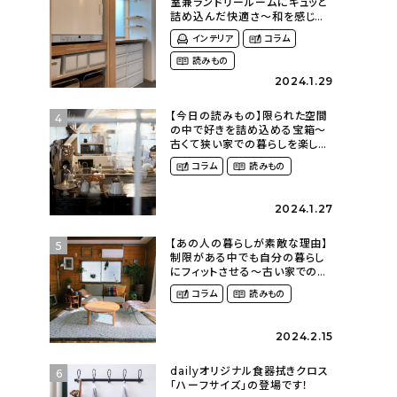
室兼ランドリールームにギュッと
詰め込んだ快適さ〜和を感じる
平屋に暮らす（heco_homeさ
インテリア
コラム
ん）
読みもの
2024.1.29
【今日の読みもの】限られた空間
4
の中で好きを詰め込める宝箱〜
古くて狭い家での暮らしを楽しむ
（2nyan_and_lifestylesさん）
コラム
読みもの
2024.1.27
【あの人の暮らしが素敵な理由】
5
制限がある中でも自分の暮らし
にフィットさせる〜古い家での暮
らしを楽しむ（idasanchiさん）
コラム
読みもの
2024.2.15
dailyオリジナル食器拭きクロス
6
「ハーフサイズ」の登場です！