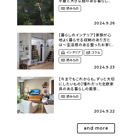
平屋と大きな庭のある暮らし
（tsumikiniwaさん）
読みもの
2024.9.26
【暮らしのインテリア】家族が心
地よく暮らせる収納のあり方と
は〜生活感のある整ったお家（
kaya___ieさん）
インテリア
コラム
読みもの
2024.9.23
【今までもこれからも。ずっと大切
にしたいもの】憧れだった北欧家
具のある暮らしの風景
（m._.k_homeさん）
読みもの
2024.9.22
and more