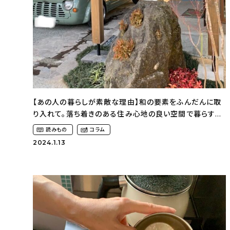
【あの人の暮らしが素敵な理由】和の要素をふんだんに取
り入れて。落ち着きのある住み心地の良い空間で暮らす〜
和モダンな家づくり（wamodan___kさん）
読みもの
コラム
2024.1.13