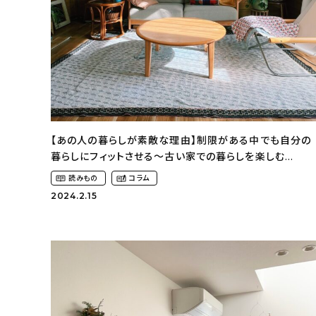
【あの人の暮らしが素敵な理由】制限がある中でも自分の
暮らしにフィットさせる〜古い家での暮らしを楽しむ
（idasanchiさん）
読みもの
コラム
2024.2.15