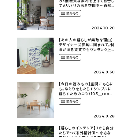
み×無機質な素材を上手く融合し
てメリハリのある空間を〜自然
に囲まれて暮らす（ki_no_ieさ
読みもの
ん）
2024.10.20
【あの人の暮らしが素敵な理由】
デザイナーズ家具に囲まれて。制
限がある賃貸でもワンランク上
のお部屋に〜狭くても好きな暮
読みもの
らしのこと（_____chika708さ
ん）
2024.9.30
【今日の読みもの】空間にも心に
も。ゆとりをもたらすシンプルに
暮らすためのコツ（103__room
さん）
読みもの
2024.9.28
【暮らしのインテリア】１から自分
たちでつくる外構計画〜小さな