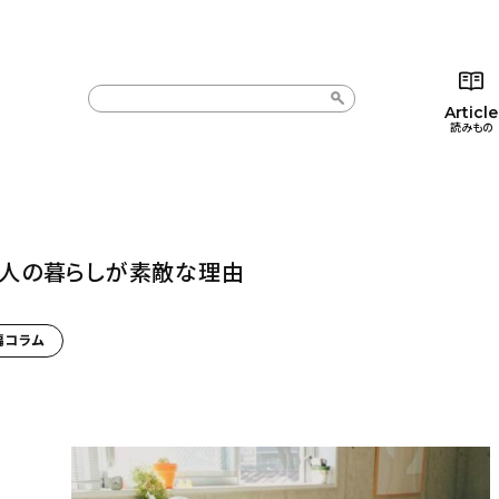
Article
読みもの
カテゴリー一覧
カテゴリー一覧
コラム
インテ
新着記事
新着記事
インテリア
日用
人の暮らしが素敵な理由
人気の記事
人気の記事
キッチン
キッチ
編コラム
おすすめの記事
おすすめの記事
収納/掃除
ギフト