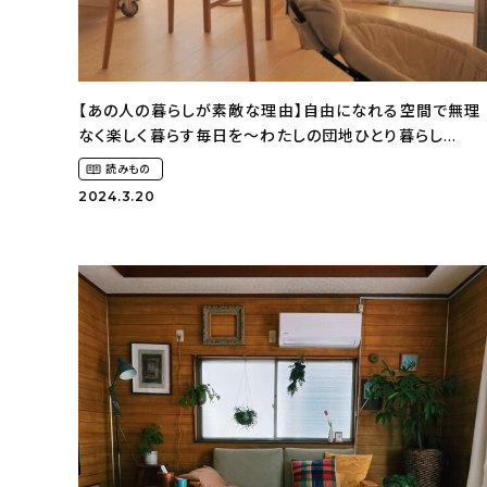
【あの人の暮らしが素敵な理由】自由になれる空間で無理
なく楽しく暮らす毎日を〜わたしの団地ひとり暮らし
（peco_danchiさん）
読みもの
2024.3.20