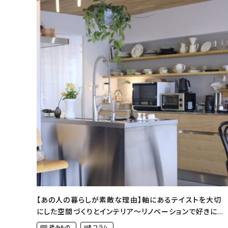
【あの人の暮らしが素敵な理由】軸にあるテイストを大切
にした空間づくりとインテリア〜リノベーションで好きに囲
まれた暮らし（pupu21103さん）
読みもの
コラム