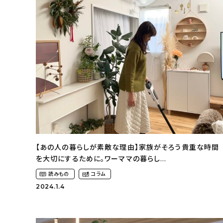
【あの人の暮らしが素敵な理由】家族がそろう貴重な時間
を大切にするために。ワーママの暮らし
（na_chan.homeさん）
読みもの
コラム
2024.1.4