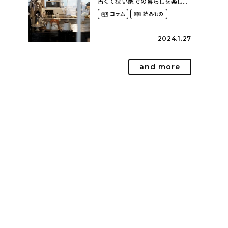
古くて狭い家での暮らしを楽しむ
（2nyan_and_lifestylesさん）
コラム
読みもの
2024.1.27
and more