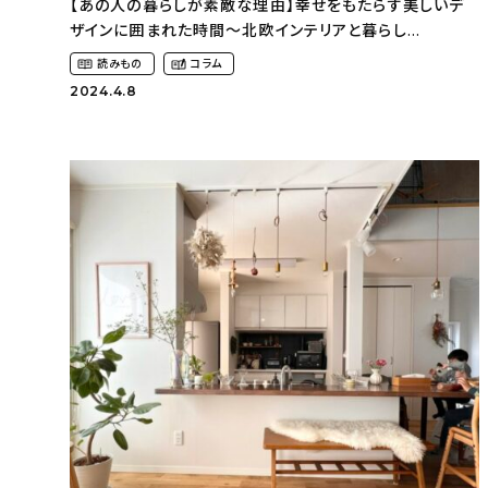
【あの人の暮らしが素敵な理由】幸せをもたらす美しいデ
ザインに囲まれた時間〜北欧インテリアと暮らし
（cone__________noieさん）
読みもの
コラム
2024.4.8