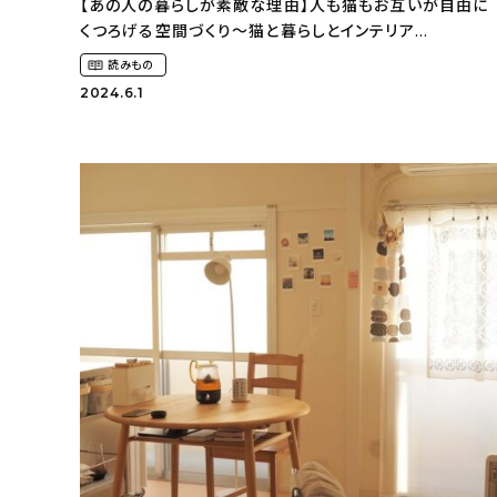
【あの人の暮らしが素敵な理由】人も猫もお互いが自由に
くつろげる空間づくり〜猫と暮らしとインテリア
（wakuwaku_chikuwa_chanさん）
読みもの
2024.6.1