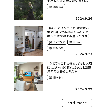
平屋と大きな庭のある暮らし
（tsumikiniwaさん）
読みもの
2024.9.26
【暮らしのインテリア】家族が心
地よく暮らせる収納のあり方と
は〜生活感のある整ったお家（
kaya___ieさん）
インテリア
コラム
読みもの
2024.9.23
【今までもこれからも。ずっと大切
にしたいもの】憧れだった北欧家
具のある暮らしの風景
（m._.k_homeさん）
読みもの
2024.9.22
and more