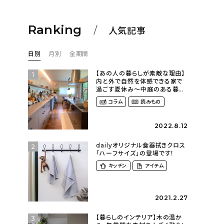
Ranking
人気記事
日別
月別
全期間
【あの人の暮らしが素敵な理由】
1
内と外で自然を体感できる家で
過ごす夏休み〜中庭のある暮ら
し（yume_2700さん）
コラム
読みもの
2022.8.12
dailyオリジナル食器拭きクロス
2
「ハーフサイズ」の登場です！
キッチン
アイテム
2021.2.27
【暮らしのインテリア】木の温か
3