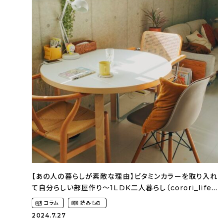
【あの人の暮らしが素敵な理由】ビタミンカラーを取り入れ
て自分らしい部屋作り〜1LDK二人暮らし（corori_lifeさ
ん）
コラム
読みもの
2024.7.27