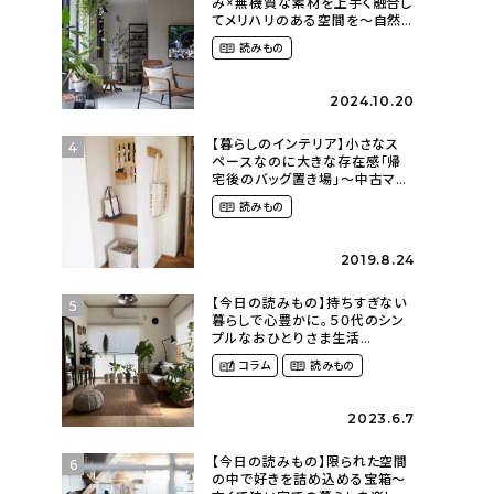
み×無機質な素材を上手く融合し
てメリハリのある空間を〜自然
に囲まれて暮らす（ki_no_ieさ
読みもの
ん）
2024.10.20
【暮らしのインテリア】小さなス
4
ペースなのに大きな存在感「帰
宅後のバッグ置き場」～中古マン
ションリノベーションで叶えたコ
読みもの
ダワリの暮らし（cocoyuko___
さん）
2019.8.24
【今日の読みもの】持ちすぎない
5
暮らしで心豊かに。５０代のシン
プルなおひとりさま生活
（ohitorisama_kurasiさん）
コラム
読みもの
2023.6.7
【今日の読みもの】限られた空間
6
の中で好きを詰め込める宝箱〜