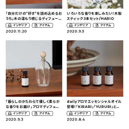
おすすめの記事
「自分だけの”好き”を詰め込めるお
いろいろな香りを楽しみたい！木製
うち」木の温もり感じるディフュー
スティック３本セット/HARIO
ザー！
コラム
インテリア
アイテム
インテリア
アイテム
2020.11.20
2020.9.5
インテリア
キッチン
収納/掃除
暮らし
daily mukuri
/ アイテム
「暮らしのかたわらで優しく柔らか
dailyアロマエッセンシャルオイル
な香りをお届け」アロマディフュー
登場！「KIRARI」「YURURI」と
ザー/HARIOコクーン
「YASURA」の３つの香りでおうち
インテリア
アイテム
インテリア
アイテム
カテゴリー一覧
時間を楽しむ。
2020.9.3
2020.8.4