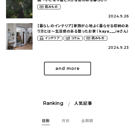
About
（tsumikiniwaさん）
読みもの
2024.9.26
会社概要
【暮らしのインテリア】家族が心地よく暮らせる収納のあ
プライバシーポリシー
り方とは〜生活感のある整ったお家（ kaya___ieさん）
インテリア
コラム
読みもの
お問い合わせ
2024.9.23
and more
Ranking
人気記事
日別
月別
全期間