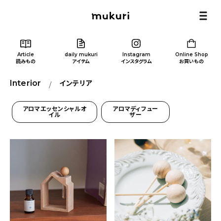
Article
daily mukuri
Instagram
Online Shop
読みもの
アイテム
インスタグラム
お買いもの
Interior
インテリア
アロマエッセンシャルオ
アロマディフュー
イル
ザー
Article
/ 読みもの
カテゴリー一覧
新着記事
人気の記事