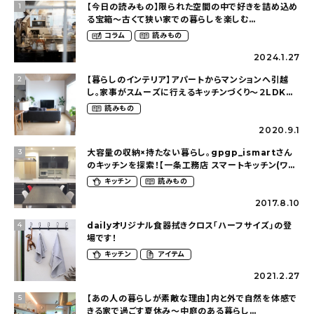
【今日の読みもの】限られた空間の中で好きを詰め込め
1
る宝箱〜古くて狭い家での暮らしを楽しむ
（2nyan_and_lifestylesさん）
コラム
読みもの
2024.1.27
【暮らしのインテリア】アパートからマンションへ引越
2
し。家事がスムーズに行えるキッチンづくり〜２LDKの
賃貸暮らし（mari_ppe_さん）
読みもの
2020.9.1
大容量の収納×持たない暮らし。gpgp_ismartさん
3
のキッチンを探索！【一条工務店 スマートキッチン(ワイ
ドカウンター)】
キッチン
読みもの
2017.8.10
dailyオリジナル食器拭きクロス「ハーフサイズ」の登
4
場です！
キッチン
アイテム
2021.2.27
【あの人の暮らしが素敵な理由】内と外で自然を体感で
5
きる家で過ごす夏休み〜中庭のある暮らし