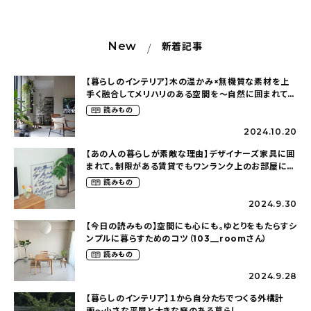
新着記事
人気の記事
New
新着記事
おすすめの記事
【暮らしのインテリア】木の温かみ×無機質な素材を上
手く融合してメリハリのある空間を〜自然に囲まれて暮
らす（ki_no_ieさん）
インテリア
読みもの
2024.10.20
日用品
【あの人の暮らしが素敵な理由】デザイナーズ家具に囲
まれて。制限がある賃貸でもワンランク上のお部屋に〜
キッチン
狭くても好きな暮らしのこと（_____chika708さん）
読みもの
2024.9.30
ギフト
【今日の読みもの】空間にも心にも。ゆとりをもたらすシ
ンプルに暮らすためのコツ（103__roomさん）
キッズ
読みもの
2024.9.28
【暮らしのインテリア】１から自分たちでつくる外構計
画〜小さな平屋と大きな庭のある暮らし