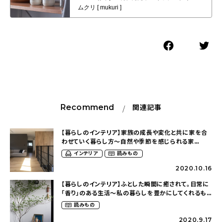
Recommend
関連記事
【暮らしのインテリア】家族の成長や変化と共に家を合
わせていく暮らし方〜自然や季節を感じられる家
（srms_houseさん）
インテリア
読みもの
2020.10.16
【暮らしのインテリア】ふとした瞬間に癒されて。日常に
「香り」のある生活〜私の暮らしを豊かにしてくれるも
の（1214marronさん）
読みもの
2020.9.17