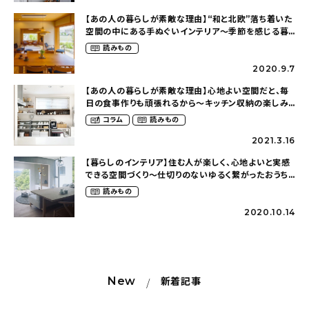
【あの人の暮らしが素敵な理由】“和と北欧”落ち着いた
空間の中にある手ぬぐいインテリア〜季節を感じる暮
らし（hiraya2015さん）
読みもの
2020.9.7
【あの人の暮らしが素敵な理由】心地よい空間だと、毎
日の食事作りも頑張れるから〜キッチン収納の楽しみ
かた（ta___kurashiさん）
コラム
読みもの
2021.3.16
【暮らしのインテリア】住む人が楽しく、心地よいと実感
できる空間づくり〜仕切りのないゆるく繋がったおうち
（olney.03さん）
読みもの
2020.10.14
New
新着記事