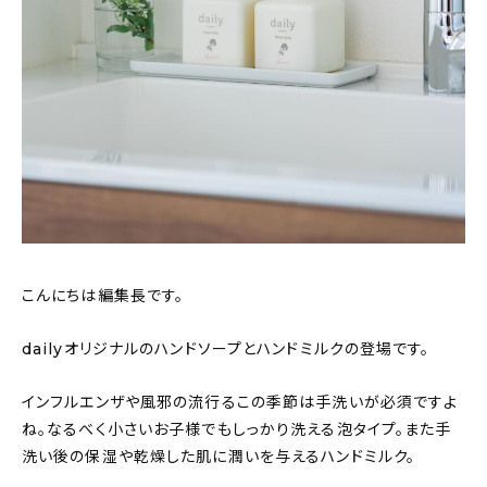
おすすめの記事
コラム
インテリア
キッチン
収納/掃除
こんにちは編集長です。
暮らし
dailyオリジナルのハンドソープとハンドミルクの登場です。
daily mukuri
/ アイテム
インフルエンザや風邪の流行るこの季節は手洗いが必須ですよ
ね。なるべく小さいお子様でもしっかり洗える泡タイプ。また手
カテゴリー一覧
洗い後の保湿や乾燥した肌に潤いを与えるハンドミルク。