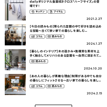
dailyオリジナル食器拭きクロス「ハーフサイズ」の登
2
場です！
キッチン
アイテム
2021.2.27
【今日の読みもの】限られた空間の中で好きを詰め込め
3
る宝箱〜古くて狭い家での暮らしを楽しむ
（2nyan_and_lifestylesさん）
コラム
読みもの
2024.1.27
【暮らしのインテリア】木の温かみ×無機質な素材を上
4
手く融合してメリハリのある空間を〜自然に囲まれて暮
らす（ki_no_ieさん）
読みもの
2024.10.20
【あの人の暮らしが素敵な理由】制限がある中でも自分
5
の暮らしにフィットさせる〜古い家での暮らしを楽しむ
（idasanchiさん）
コラム
読みもの
2024.2.15