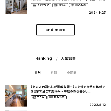
インテリア
コラム
読みもの
2024.9.23
and more
Ranking
人気記事
日別
月別
全期間
【あの人の暮らしが素敵な理由】内と外で自然を体感で
1
きる家で過ごす夏休み〜中庭のある暮らし
（yume_2700さん）
コラム
読みもの
2022.8.12