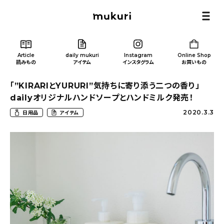
Article
daily mukuri
Instagram
Online Shop
読みもの
アイテム
インスタグラム
お買いもの
「”KIRARIとYURURI”気持ちに寄り添う二つの香り」
dailyオリジナルハンドソープとハンドミルク発売！
2020.3.3
日用品
アイテム
Article
/ 読みもの
カテゴリー一覧
新着記事
人気の記事