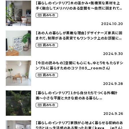
【暮らしのインテリア】木の温かみ×無機質な素材を上
手く融合してメリハリのある空間を〜自然に囲まれて暮
らす（ki_no_ieさん）
読みもの
2024.10.20
【あの人の暮らしが素敵な理由】デザイナーズ家具に囲
まれて。制限がある賃貸でもワンランク上のお部屋に〜
狭くても好きな暮らしのこと（_____chika708さん）
読みもの
2024.9.30
【今日の読みもの】空間にも心にも。ゆとりをもたらすシ
ンプルに暮らすためのコツ（103__roomさん）
読みもの
2024.9.28
【暮らしのインテリア】１から自分たちでつくる外構計
画〜小さな平屋と大きな庭のある暮らし
（tsumikiniwaさん）
読みもの
2024.9.26
【暮らしのインテリア】家族が心地よく暮らせる収納のあ
り方とは〜生活感のある整ったお家（ kaya___ieさん）