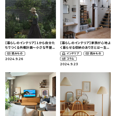
新着記事
人気の記事
おすすめの記事
インテリア
【暮らしのインテリア】１から自分た
【暮らしのインテリア】家族が心地よ
ちでつくる外構計画〜小さな平屋と
く暮らせる収納のあり方とは〜生活
大きな庭のある暮らし
感のある整ったお家（ kaya___ie
日用品
読みもの
インテリア
読みもの
（tsumikiniwaさん）
さん）
2024.9.26
コラム
2024.9.23
キッチン
ギフト
キッズ