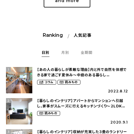
and more
Ranking
人気記事
日別
月別
全期間
【あの人の暮らしが素敵な理由】内と外で自然を体感で
1
きる家で過ごす夏休み〜中庭のある暮らし
（yume_2700さん）
コラム
読みもの
2022.8.12
【暮らしのインテリア】アパートからマンションへ引越
2
し。家事がスムーズに行えるキッチンづくり〜２LDKの
賃貸暮らし（mari_ppe_さん）
読みもの
2020.9.1
【暮らしのインテリア】収納が充実した３畳のランドリー
3