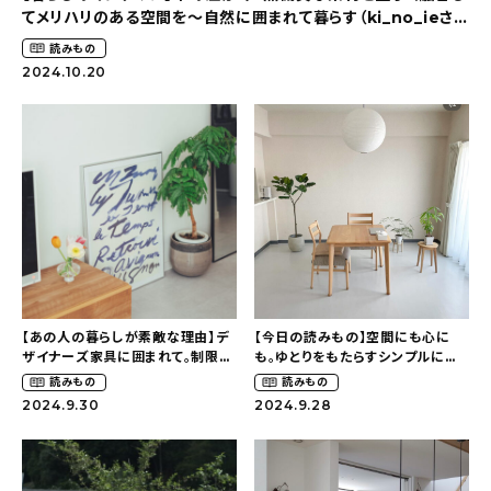
てメリハリのある空間を〜自然に囲まれて暮らす（ki_no_ieさ
おすすめの記事
ん）
読みもの
2024.10.20
コラム
インテリア
キッチン
収納/掃除
暮らし
【あの人の暮らしが素敵な理由】デ
【今日の読みもの】空間にも心に
ザイナーズ家具に囲まれて。制限が
も。ゆとりをもたらすシンプルに暮
daily mukuri
/ アイテム
ある賃貸でもワンランク上のお部
らすためのコツ（103__roomさ
読みもの
読みもの
屋に〜狭くても好きな暮らしのこと
ん）
2024.9.30
2024.9.28
（_____chika708さん）
カテゴリー一覧