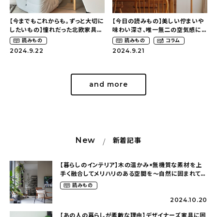
About
【今までもこれからも。ずっと大切に
【今日の読みもの】美しい佇まいや
会社概要
したいもの】憧れだった北欧家具の
味わい深さ、唯一無二の空気感に
ある暮らしの風景（m._.k_home
魅了されて。ヴィンテージインテリ
読みもの
読みもの
コラム
プライバシーポリシー
さん）
アを楽しむ暮らし（sn__y.emさ
2024.9.22
2024.9.21
ん）
お問い合わせ
and more
New
新着記事
【暮らしのインテリア】木の温かみ×無機質な素材を上
手く融合してメリハリのある空間を〜自然に囲まれて暮
らす（ki_no_ieさん）
読みもの
2024.10.20
【あの人の暮らしが素敵な理由】デザイナーズ家具に囲