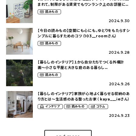
まれて。制限がある賃貸でもワンランク上のお部屋に〜
狭くても好きな暮らしのこと（_____chika708さん）
読みもの
2024.9.30
【今日の読みもの】空間にも心にも。ゆとりをもたらすシ
ンプルに暮らすためのコツ（103__roomさん）
読みもの
2024.9.28
【暮らしのインテリア】１から自分たちでつくる外構計
画〜小さな平屋と大きな庭のある暮らし
（tsumikiniwaさん）
読みもの
2024.9.26
【暮らしのインテリア】家族が心地よく暮らせる収納のあ
り方とは〜生活感のある整ったお家（ kaya___ieさん）
インテリア
読みもの
コラム
2024.9.23