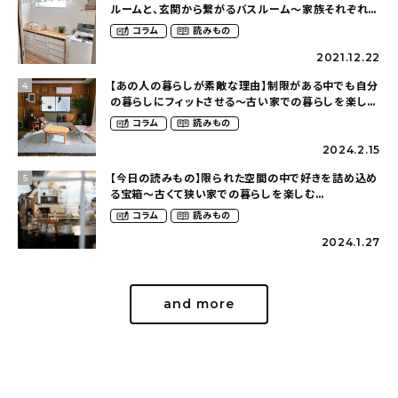
ルームと、玄関から繋がるバスルーム〜家族それぞれが
くつろげて、少し遊び心のある家（megu6465さん）
コラム
読みもの
2021.12.22
【あの人の暮らしが素敵な理由】制限がある中でも自分
4
の暮らしにフィットさせる〜古い家での暮らしを楽しむ
（idasanchiさん）
コラム
読みもの
2024.2.15
【今日の読みもの】限られた空間の中で好きを詰め込め
5
る宝箱〜古くて狭い家での暮らしを楽しむ
（2nyan_and_lifestylesさん）
コラム
読みもの
2024.1.27
and more