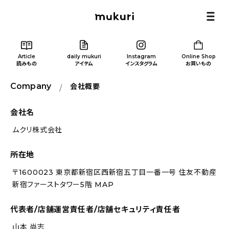
Article
daily mukuri
Instagram
Online Shop
読みもの
アイテム
インスタグラム
お買いもの
Company
会社概要
会社名
ムクリ株式会社
Article
/ 読みもの
所在地
カテゴリー一覧
〒1600023 東京都新宿区西新宿五丁目一番一号 住友不動産
新宿ファーストタワー5階
MAP
新着記事
代表者/店舗運営責任者/店舗セキュリティ責任者
人気の記事
山本 尚志