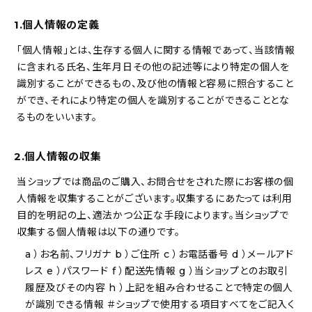
1.個人情報の定義
おすすめの記事
「個人情報」とは、生存する個人に関する情報であって、当該情報
コラム
に含まれる氏名、生年月日その他の記述等により特定の個人を
識別することができるもの、及び他の情報と容易に照合すること
インテリア
ができ、それにより特定の個人を識別することができることとな
るものをいいます。
キッチン
2.個人情報の収集
収納/掃除
当ショップでは商品のご購入、お問合せをされた際にお客様の個
暮らし
人情報を収集することがございます。収集するにあたっては利用
目的を明記の上、適法かつ公正な手段によります。当ショップで
収集する個人情報は以下の通りです。
daily mukuri
/ アイテム
a ）お名前、フリガナ b ）ご住所 c ）お電話番号 d ）メールアド
レス e ）パスワード f ）配送先情報 g ）当ショップとのお取引
カテゴリー一覧
履歴及びその内容 h ）上記を組み合わせることで特定の個人
が識別できる情報 ＃ショップで使用する項目すべてをご記入く