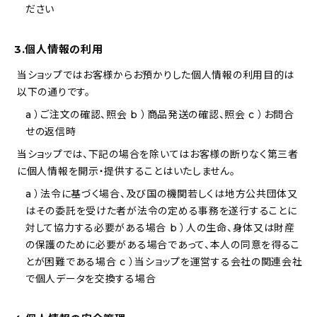
新着記事
ださい
人気の記事
3.個人情報の利用
当ショップではお客様からお預かりした個人情報の利用目的は
おすすめの記事
以下の通りです。
インテリア
a ）ご注文の確認、照会 b ）商品発送の確認、照会 c ）お問合
せの返信時
日用品
当ショップでは、下記の場合を除いてはお客様の断りなく第三者
に個人情報を開示・提供することはいたしません。
キッチン
a ）法令に基づく場合、及び国の機関若しくは地方公共団体又
はその委託を受けた者が法令の定める事務を遂行することに
ギフト
対して協力する必要がある場合 b ）人の生命、身体又は財産
の保護のために必要がある場合であって、本人の同意を得るこ
キッズ
とが困難である場合 c ）当ショップを運営する会社の関連会社
で個人データを交換する場合