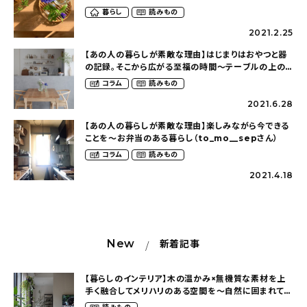
暮らし
読みもの
2021.2.25
【あの人の暮らしが素敵な理由】はじまりはおやつと器
の記録。そこから広がる至福の時間〜テーブルの上の
楽しみ（cuppy416さん）
コラム
読みもの
2021.6.28
【あの人の暮らしが素敵な理由】楽しみながら今できる
ことを〜お弁当のある暮らし（to_mo__sepさん）
コラム
読みもの
2021.4.18
New
新着記事
【暮らしのインテリア】木の温かみ×無機質な素材を上
手く融合してメリハリのある空間を〜自然に囲まれて暮
らす（ki_no_ieさん）