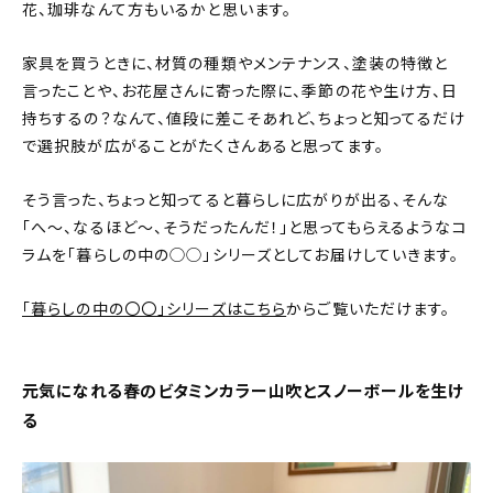
新着記事
花、珈琲なんて方もいるかと思います。
人気の記事
家具を買うときに、材質の種類やメンテナンス、塗装の特徴と
言ったことや、お花屋さんに寄った際に、季節の花や生け方、日
持ちするの？なんて、値段に差こそあれど、ちょっと知ってるだけ
おすすめの記事
で選択肢が広がることがたくさんあると思ってます。
インテリア
そう言った、ちょっと知ってると暮らしに広がりが出る、そんな
日用品
「へ〜、なるほど〜、そうだったんだ！」と思ってもらえるようなコ
ラムを「暮らしの中の◯◯」シリーズとしてお届けしていきます。
キッチン
「暮らしの中の〇〇」シリーズはこちら
からご覧いただけます。
ギフト
キッズ
元気になれる春のビタミンカラー山吹とスノーボールを生け
る