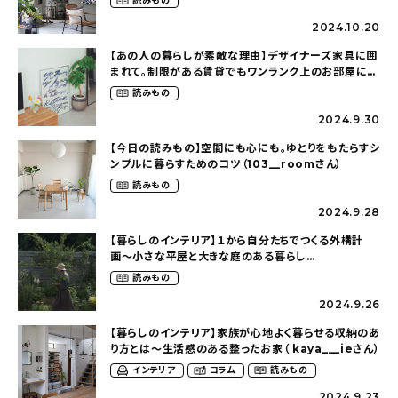
読みもの
2024.10.20
【あの人の暮らしが素敵な理由】デザイナーズ家具に囲
まれて。制限がある賃貸でもワンランク上のお部屋に〜
狭くても好きな暮らしのこと（_____chika708さん）
読みもの
2024.9.30
【今日の読みもの】空間にも心にも。ゆとりをもたらすシ
ンプルに暮らすためのコツ（103__roomさん）
読みもの
2024.9.28
【暮らしのインテリア】１から自分たちでつくる外構計
画〜小さな平屋と大きな庭のある暮らし
（tsumikiniwaさん）
読みもの
2024.9.26
【暮らしのインテリア】家族が心地よく暮らせる収納のあ
り方とは〜生活感のある整ったお家（ kaya___ieさん）
インテリア
コラム
読みもの
2024.9.23