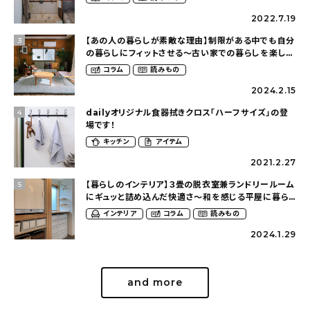
（asasa0509さん）
2022.7.19
【あの人の暮らしが素敵な理由】制限がある中でも自分
3
の暮らしにフィットさせる〜古い家での暮らしを楽しむ
（idasanchiさん）
コラム
読みもの
2024.2.15
dailyオリジナル食器拭きクロス「ハーフサイズ」の登
4
場です！
キッチン
アイテム
2021.2.27
【暮らしのインテリア】３畳の脱衣室兼ランドリールーム
5
にギュッと詰め込んだ快適さ〜和を感じる平屋に暮ら
す（heco_homeさん）
インテリア
コラム
読みもの
2024.1.29
and more