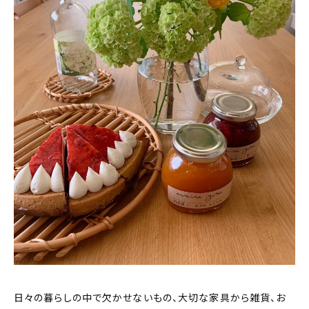
おすすめの記事
コラム
インテリア
キッチン
収納/掃除
暮らし
daily mukuri
/ アイテム
カテゴリー一覧
日々の暮らしの中で欠かせないもの、大切な家具から雑貨、お