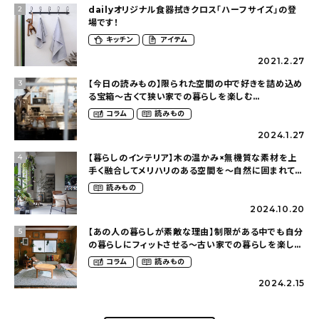
dailyオリジナル食器拭きクロス「ハーフサイズ」の登
2
場です！
キッチン
アイテム
2021.2.27
【今日の読みもの】限られた空間の中で好きを詰め込め
3
る宝箱〜古くて狭い家での暮らしを楽しむ
（2nyan_and_lifestylesさん）
コラム
読みもの
2024.1.27
【暮らしのインテリア】木の温かみ×無機質な素材を上
4
手く融合してメリハリのある空間を〜自然に囲まれて暮
らす（ki_no_ieさん）
読みもの
2024.10.20
【あの人の暮らしが素敵な理由】制限がある中でも自分
5
の暮らしにフィットさせる〜古い家での暮らしを楽しむ
（idasanchiさん）
コラム
読みもの
2024.2.15