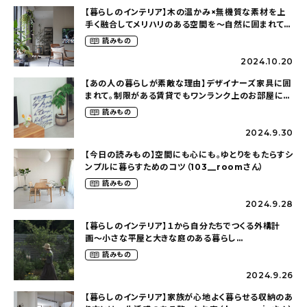
【暮らしのインテリア】木の温かみ×無機質な素材を上
手く融合してメリハリのある空間を〜自然に囲まれて暮
らす（ki_no_ieさん）
読みもの
2024.10.20
【あの人の暮らしが素敵な理由】デザイナーズ家具に囲
まれて。制限がある賃貸でもワンランク上のお部屋に〜
狭くても好きな暮らしのこと（_____chika708さん）
読みもの
2024.9.30
【今日の読みもの】空間にも心にも。ゆとりをもたらすシ
ンプルに暮らすためのコツ（103__roomさん）
読みもの
2024.9.28
【暮らしのインテリア】１から自分たちでつくる外構計
画〜小さな平屋と大きな庭のある暮らし
（tsumikiniwaさん）
読みもの
2024.9.26
【暮らしのインテリア】家族が心地よく暮らせる収納のあ