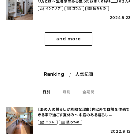
り方とは〜生活感のある整ったお家（ kaya___ieさん）
インテリア
コラム
読みもの
2024.9.23
and more
Ranking
人気記事
日別
月別
全期間
【あの人の暮らしが素敵な理由】内と外で自然を体感で
1
きる家で過ごす夏休み〜中庭のある暮らし
（yume_2700さん）
コラム
読みもの
2022.8.12