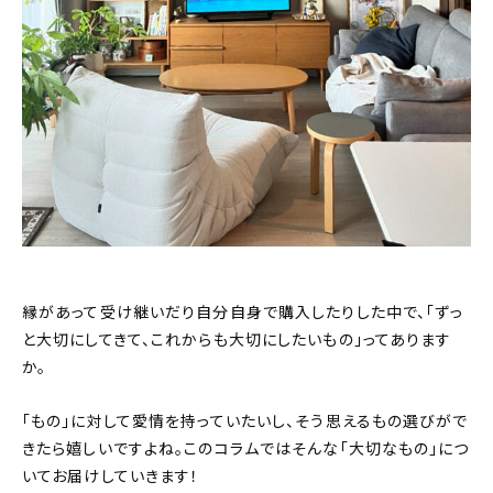
おすすめの記事
コラム
インテリア
キッチン
収納/掃除
暮らし
縁があって受け継いだり自分自身で購入したりした中で、「ずっ
と大切にしてきて、これからも大切にしたいもの」ってあります
か。
daily mukuri
/ アイテム
「もの」に対して愛情を持っていたいし、そう思えるもの選びがで
カテゴリー一覧
きたら嬉しいですよね。このコラムではそんな「大切なもの」につ
いてお届けしていきます！