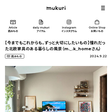
Article
daily mukuri
Instagram
Online Shop
読みもの
アイテム
インスタグラム
お買いもの
【今までもこれからも。ずっと大切にしたいもの】憧れだっ
た北欧家具のある暮らしの風景（m._.k_homeさん）
2024.9.22
読みもの
Article
/ 読みもの
カテゴリー一覧
新着記事
人気の記事