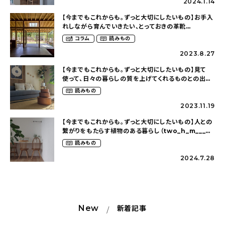
2024.1.14
【今までもこれからも。ずっと大切にしたいもの】お手入
れしながら育んでいきたい、とっておきの革靴
（uta____cataさん）
コラム
読みもの
2023.8.27
【今までもこれからも。ずっと大切にしたいもの】見て
使って、日々の暮らしの質を上げてくれるものとの出会
い（_____24knhomeさん）
読みもの
2023.11.19
【今までもこれからも。ずっと大切にしたいもの】人との
繋がりをもたらす植物のある暮らし（two_h_m___さ
ん）
読みもの
2024.7.28
New
新着記事