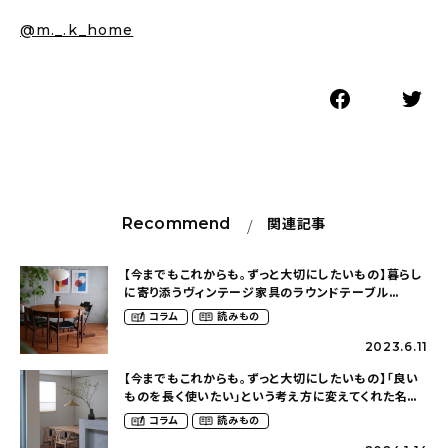
@m._.k_home
Recommend
関連記事
【今までもこれからも。ずっと大切にしたいもの】暮らし
に寄り添うヴィンテージ家具のラウンドテーブル
（sato__home_さん）
コラム
読みもの
2023.6.11
【今までもこれからも。ずっと大切にしたいもの】「良い
ものを長く使いたい」という考え方に変えてくれた名作
チェア（sen__ieさん）
コラム
読みもの