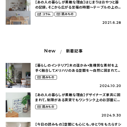
【あの人の暮らしが素敵な理由】はじまりはおやつと器
の記録。そこから広がる至福の時間〜テーブルの上の
楽しみ（cuppy416さん）
コラム
読みもの
2021.6.28
New
新着記事
【暮らしのインテリア】木の温かみ×無機質な素材を上
手く融合してメリハリのある空間を〜自然に囲まれて暮
らす（ki_no_ieさん）
読みもの
2024.10.20
【あの人の暮らしが素敵な理由】デザイナーズ家具に囲
まれて。制限がある賃貸でもワンランク上のお部屋に〜
狭くても好きな暮らしのこと（_____chika708さん）
読みもの
2024.9.30
【今日の読みもの】空間にも心にも。ゆとりをもたらすシ