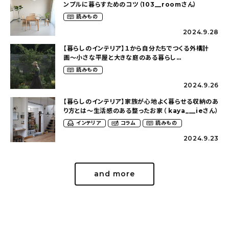
ンプルに暮らすためのコツ（103__roomさん）
読みもの
2024.9.28
【暮らしのインテリア】１から自分たちでつくる外構計
画〜小さな平屋と大きな庭のある暮らし
（tsumikiniwaさん）
読みもの
2024.9.26
【暮らしのインテリア】家族が心地よく暮らせる収納のあ
り方とは〜生活感のある整ったお家（ kaya___ieさん）
インテリア
コラム
読みもの
2024.9.23
and more