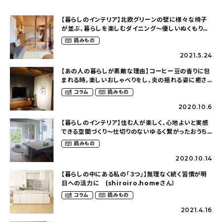
【暮らしのインテリア】北欧グリーンの壁に様々な椅子
が並ぶ、暮らしを楽しむダイニング〜優しいぬくもりを
感じる木の家（__oharubiyoriさん）
読みもの
2021.5.24
【あの人の暮らしが素敵な理由】コーヒー豆の香りに包
まれる時。楽しいおしゃべりをし、炎の揺れる姿に癒さ
れて〜秋の夜長の過ごし方（s__ayooさん）
コラム
読みもの
2020.10.6
【暮らしのインテリア】住む人が楽しく、心地よいと実感
できる空間づくり〜仕切りのないゆるく繋がったおうち
（olney.03さん）
読みもの
2020.10.14
【暮らしの中にある私の「３つ」】無理なく続く習慣が明
日への活力に (shiroiro.homeさん）
コラム
読みもの
2021.4.16