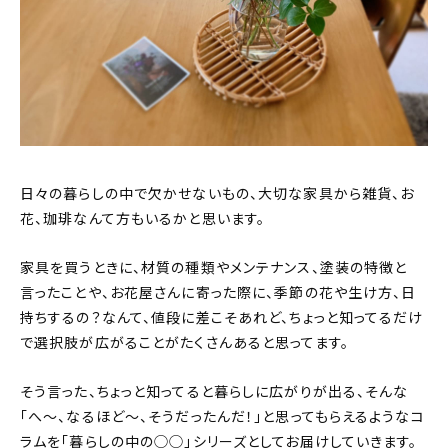
おすすめの記事
コラム
インテリア
キッチン
日々の暮らしの中で欠かせないもの、大切な家具から雑貨、お
花、珈琲なんて方もいるかと思います。
収納/掃除
家具を買うときに、材質の種類やメンテナンス、塗装の特徴と
暮らし
言ったことや、お花屋さんに寄った際に、季節の花や生け方、日
持ちするの？なんて、値段に差こそあれど、ちょっと知ってるだけ
daily mukuri
/ アイテム
で選択肢が広がることがたくさんあると思ってます。
そう言った、ちょっと知ってると暮らしに広がりが出る、そんな
カテゴリー一覧
「へ〜、なるほど〜、そうだったんだ！」と思ってもらえるようなコ
ラムを「暮らしの中の◯◯」シリーズとしてお届けしていきます。