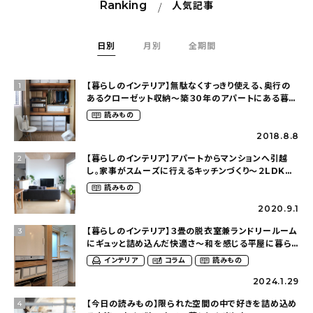
Ranking
人気記事
日別
月別
全期間
【暮らしのインテリア】無駄なくすっきり使える、奥行の
1
あるクローゼット収納〜築３０年のアパートにある暮ら
し（mari_ppe_さん）
読みもの
2018.8.8
【暮らしのインテリア】アパートからマンションへ引越
2
し。家事がスムーズに行えるキッチンづくり〜２LDKの
賃貸暮らし（mari_ppe_さん）
読みもの
2020.9.1
【暮らしのインテリア】３畳の脱衣室兼ランドリールーム
3
にギュッと詰め込んだ快適さ〜和を感じる平屋に暮ら
す（heco_homeさん）
インテリア
コラム
読みもの
2024.1.29
【今日の読みもの】限られた空間の中で好きを詰め込め
4