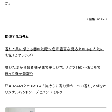
か。
（編集：maki）
関連するコラム
香りと共に感じる春の気配〜色彩豊富な見応えのある人気の
お花（ヒヤシンス）
咲いた姿から散る様子まで美しい花、サクラ（桜）〜おうちで
飾って春を先取り
「”KIRARIとYURURI”気持ちに寄り添う二つの香り」dailyオ
リジナルハンドソープとハンドミルク
「”KIRARIとYURURI”気持ちに寄り添う二つの香り」dailyオリジナルハン