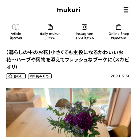
Article
daily mukuri
Instagram
Online Shop
読みもの
アイテム
インスタグラム
お買いもの
【暮らしの中のお花】小さくても主役になるかわいいお
花〜ハーブや葉物を添えてフレッシュなブーケに（スカビ
オサ）
2021.3.30
暮らし
読みもの
Article
/ 読みもの
カテゴリー一覧
新着記事
人気の記事