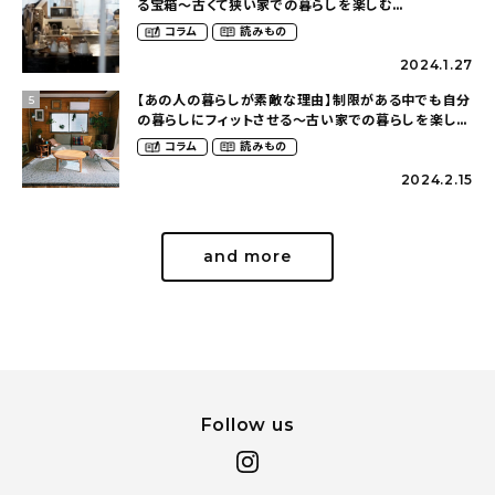
る宝箱〜古くて狭い家での暮らしを楽しむ
（2nyan_and_lifestylesさん）
コラム
読みもの
2024.1.27
【あの人の暮らしが素敵な理由】制限がある中でも自分
5
の暮らしにフィットさせる〜古い家での暮らしを楽しむ
（idasanchiさん）
コラム
読みもの
2024.2.15
and more
Follow us