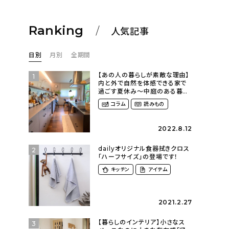
Ranking
人気記事
日別
月別
全期間
【あの人の暮らしが素敵な理由】
1
内と外で自然を体感できる家で
過ごす夏休み〜中庭のある暮ら
し（yume_2700さん）
コラム
読みもの
2022.8.12
dailyオリジナル食器拭きクロス
2
「ハーフサイズ」の登場です！
キッチン
アイテム
2021.2.27
【暮らしのインテリア】小さなス
3