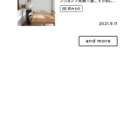
ンションで笑顔で過ごすために〜
スッキリ暮らす（hm_no.ieさん）
読みもの
2021.9.11
and more