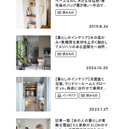
ペースなのに大きな存在感「帰
宅後のバッグ置き場」～中古マン
ションリノベーションで叶えたコ
読みもの
ダワリの暮らし（cocoyuko___
さん）
2019.8.24
【暮らしのインテリア】木の温か
4
み×無機質な素材を上手く融合し
てメリハリのある空間を〜自然
に囲まれて暮らす（ki_no_ieさ
読みもの
ん）
2024.10.20
【暮らしのインテリア】洗面室と
5
浴室、ランドリールームとクロー
ゼット。用途に合わせて兼用する
一体型スペース〜仕切りのない
インテリア
読みもの
ゆるく繋がったおうち
（olney.03さん）
2022.1.27
記事一覧 【あの人の暮らしが素
6
敵な理由】５人家族が２LDKのマ