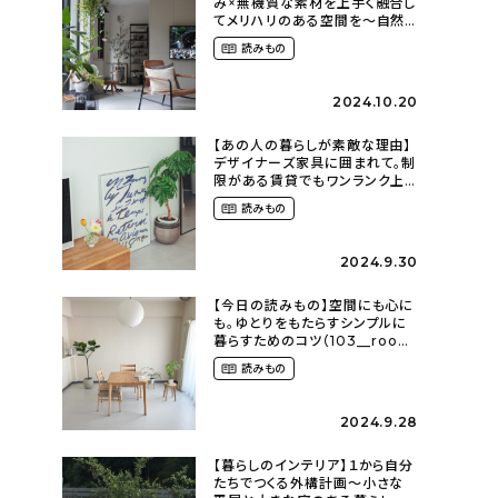
み×無機質な素材を上手く融合し
てメリハリのある空間を〜自然
に囲まれて暮らす（ki_no_ieさ
読みもの
ん）
2024.10.20
【あの人の暮らしが素敵な理由】
デザイナーズ家具に囲まれて。制
限がある賃貸でもワンランク上
のお部屋に〜狭くても好きな暮
読みもの
らしのこと（_____chika708さ
ん）
2024.9.30
【今日の読みもの】空間にも心に
も。ゆとりをもたらすシンプルに
暮らすためのコツ（103__room
さん）
読みもの
2024.9.28
【暮らしのインテリア】１から自分
たちでつくる外構計画〜小さな