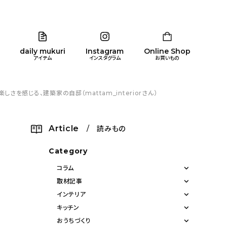
daily mukuri
Instagram
Online Shop
アイテム
インスタグラム
お買いもの
感じる、建築家の自邸（mattam_interiorさん）
リア
暮らし
キッズ
品
Article
/ 読みもの
ン
Category
コラム
取材記事
インテリア
キッチン
おうちづくり