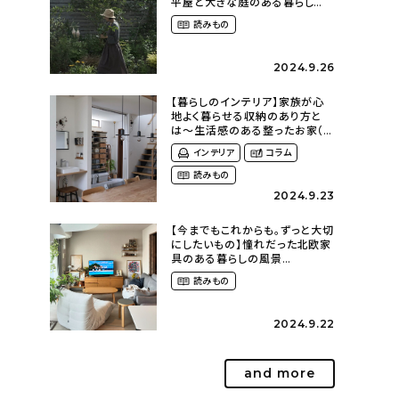
平屋と大きな庭のある暮らし
（tsumikiniwaさん）
読みもの
2024.9.26
【暮らしのインテリア】家族が心
地よく暮らせる収納のあり方と
は〜生活感のある整ったお家（
kaya___ieさん）
インテリア
コラム
読みもの
2024.9.23
【今までもこれからも。ずっと大切
にしたいもの】憧れだった北欧家
具のある暮らしの風景
（m._.k_homeさん）
読みもの
2024.9.22
and more