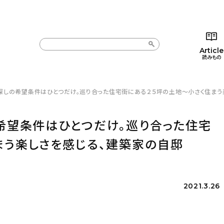
Article
読みもの
探しの希望条件はひとつだけ。巡り合った住宅街にある２５坪の土地〜小さく住まう楽しさを
カテゴリー一覧
カテゴリー一覧
コラム
インテ
新着記事
新着記事
インテリア
日用
の希望条件はひとつだけ。巡り合った住宅
人気の記事
人気の記事
キッチン
キッチ
まう楽しさを感じる、建築家の自邸
おすすめの記事
おすすめの記事
収納/掃除
ギフト
2021.3.26