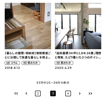
35
36
【暮らしの整理・収納術】使用頻度ご
「延床面積３４坪にLDK２８畳」理想
とに分類して快適な暮らしを得よ
と現実、たどり着いた３つのポイン
う！〜整理収納アドバイザー１級
ト〜インテリアを仕事にしていた私
コラム
読みもの
読みもの
（sho.ko_ieさん）
の暮らす家（tn.h.mさん）
2018.6.12
2020.4.29
93
件中
25
〜
36
件の表示
2
3
4