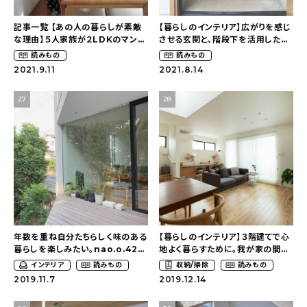
おすすめの記事
記事一覧 【あの人の暮らしが素敵
【暮らしのインテリア】広がりを感じ
な理由】５人家族が２LDKのマン
させる玄関と、階段下を活用した
ションで笑顔で過ごすために〜スッ
シューズクローク〜２７坪の幸せな
読みもの
読みもの
コラム
キリ暮らす（hm_no.ieさん）
空間づくり（s_gift_zさん）
2021.9.11
2021.8.14
インテリア
27
28
キッチン
収納/掃除
暮らし
daily mukuri
/ アイテム
年数を重ね自分たちらしく味のある
【暮らしのインテリア】３階建てで心
暮らしを楽しみたい。nao.o.422
地よく暮らすために。我が家の間取
さんのご自宅を探索！
りの工夫〜都内に注文住宅を建て
インテリア
読みもの
収納/掃除
読みもの
るということ（azu_k1009さん）
カテゴリー一覧
2019.11.7
2019.12.14