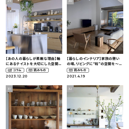
29
30
新着記事
人気の記事
おすすめの記事
インテリア
【あの人の暮らしが素敵な理由】軸
【暮らしのインテリア】家族の憩い
日用品
にあるテイストを大切にした空間づ
の場。リビングに“和”の空間を〜
くりとインテリア〜リノベーションで
スッキリだけど温かみのあるおうち
コラム
読みもの
読みもの
キッチン
好きに囲まれた暮らし
づくり（kaede__homeさん）
2023.12.20
2021.4.19
（pupu21103さん）
ギフト
31
32
キッズ