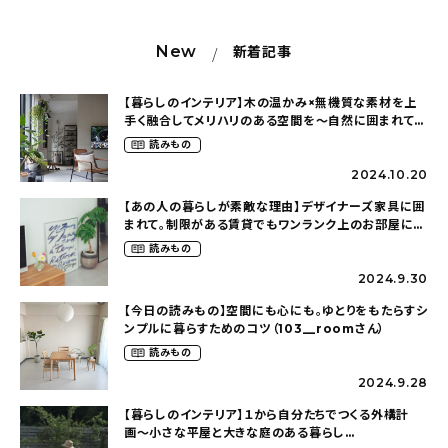
New
新着記事
【暮らしのインテリア】木の温かみ×無機質な素材を上
手く融合してメリハリのある空間を〜自然に囲まれて暮
らす（ki_no_ieさん）
読みもの
2024.10.20
【あの人の暮らしが素敵な理由】デザイナーズ家具に囲
まれて。制限がある賃貸でもワンランク上のお部屋に〜
狭くても好きな暮らしのこと（_____chika708さん）
読みもの
2024.9.30
【今日の読みもの】空間にも心にも。ゆとりをもたらすシ
ンプルに暮らすためのコツ（103__roomさん）
読みもの
2024.9.28
【暮らしのインテリア】１から自分たちでつくる外構計
画〜小さな平屋と大きな庭のある暮らし