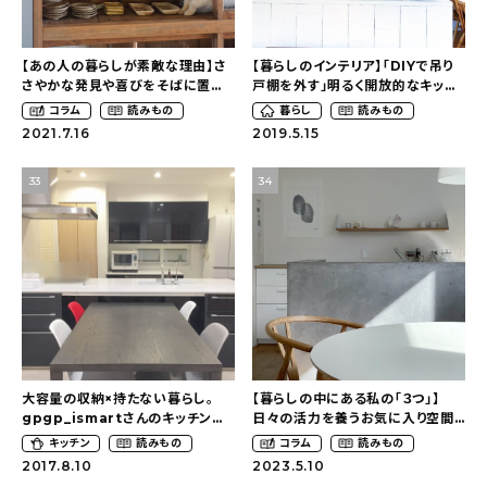
About
会社概要
【あの人の暮らしが素敵な理由】さ
【暮らしのインテリア】「DIYで吊り
さやかな発見や喜びをそばに置い
戸棚を外す」明るく開放的なキッチ
プライバシーポリシー
て〜古い家具を楽しむ暮らし
ンづくり〜整えたり飾ったり、工夫し
コラム
読みもの
暮らし
読みもの
（nekotofurukaguさん）
ながら暮らすこと（asamiiimasa
2021.7.16
2019.5.15
お問い合わせ
さん）
33
34
大容量の収納×持たない暮らし。
【暮らしの中にある私の「３つ」】
gpgp_ismartさんのキッチンを
日々の活力を養うお気に入り空間
探索！【一条工務店 スマートキッチ
とくつろぎの家時間
キッチン
読みもの
コラム
読みもの
ン(ワイドカウンター)】
（tappi_tappiさん）
2017.8.10
2023.5.10