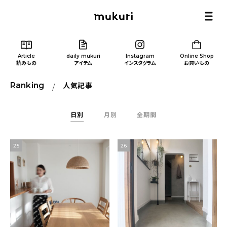
Article
daily mukuri
Instagram
Online Shop
読みもの
アイテム
インスタグラム
お買いもの
Ranking
人気記事
日別
月別
全期間
Article
/ 読みもの
25
26
カテゴリー一覧
新着記事
人気の記事