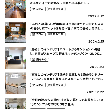
きる家で過ごす夏休み〜中庭のある暮らし
（yume_2700さん）
コラム
読みもの
2022.8.12
【あの人の暮らしが素敵な理由】制限がある中でも自分
2
の暮らしにフィットさせる〜古い家での暮らしを楽しむ
（idasanchiさん）
コラム
読みもの
2024.2.15
【暮らしのインテリア】アパートからマンションへ引越
3
し。家事がスムーズに行えるキッチンづくり〜２LDKの
賃貸暮らし（mari_ppe_さん）
読みもの
2020.9.1
【暮らしのインテリア】収納が充実した３畳のランドリー
4
ルームと、玄関から繋がるバスルーム〜家族それぞれが
くつろげて、少し遊び心のある家（megu6465さん）
コラム
読みもの
2021.12.22
【今日の読みもの】持ちすぎない暮らしで心豊かに。５０
5
代のシンプルなおひとりさま生活
（ohitorisama_kurasiさん）