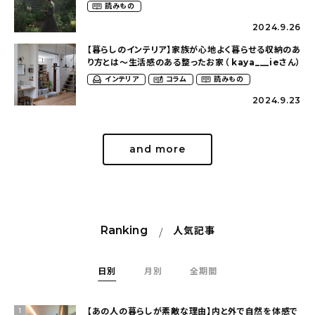
（tsumikiniwaさん）
読みもの
2024.9.26
【暮らしのインテリア】家族が心地よく暮らせる収納のあ
り方とは〜生活感のある整ったお家（ kaya___ieさん）
インテリア
コラム
読みもの
2024.9.23
and more
Ranking
人気記事
日別
月別
全期間
【あの人の暮らしが素敵な理由】内と外で自然を体感で
1