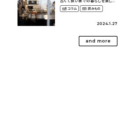
古くて狭い家での暮らしを楽しむ
（2nyan_and_lifestylesさん）
コラム
読みもの
2024.1.27
and more