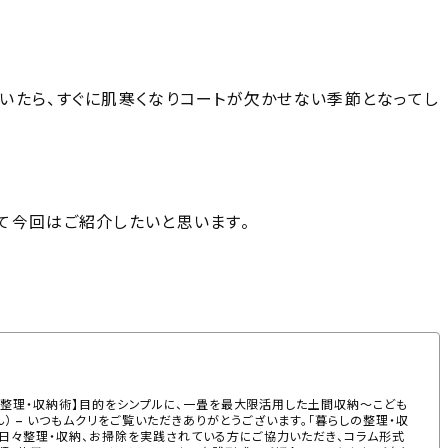
いたら、すぐに肌寒くなりコートが欠かせない季節となってし
て今回はご紹介したいと思います。
らしの整理・収納術】目的をシンプルに、一畳を最大限活用した土間収納〜こども
さん） – いつもムクリをご覧いただきありがとうございます。「暮らしの整理・収
日々整理・収納、お掃除を実践されている方にご協力いただき、コラム形式