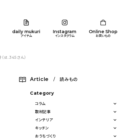
daily mukuri
Instagram
Online Shop
アイテム
インスタグラム
お買いもの
t.345さん）
リア
暮らし
キッズ
品
Article
/ 読みもの
ン
Category
コラム
取材記事
インテリア
キッチン
おうちづくり