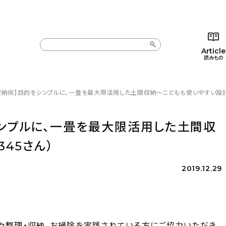
Article
読みもの
収納術】目的をシンプルに、一畳を最大限活用した土間収納〜こどもも使いやすい設計（s
カテゴリー一覧
カテゴリー一覧
コラム
インテ
新着記事
新着記事
インテリア
日用
シンプルに、一畳を最大限活用した土間収
人気の記事
人気の記事
キッチン
キッチ
345さん）
おすすめの記事
おすすめの記事
収納/掃除
ギフト
2019.12.29
々整理・収納、お掃除を実践されている方にご協力いただき、