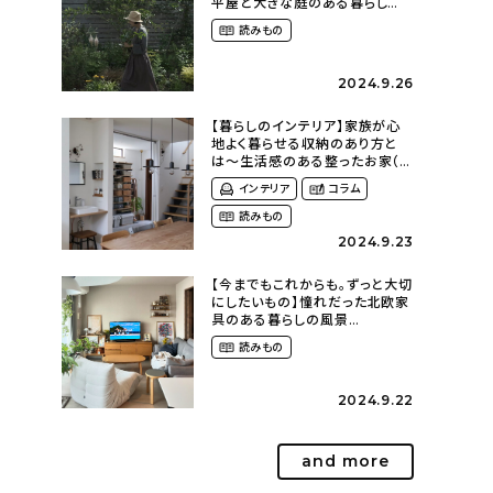
平屋と大きな庭のある暮らし
（tsumikiniwaさん）
読みもの
2024.9.26
【暮らしのインテリア】家族が心
地よく暮らせる収納のあり方と
は〜生活感のある整ったお家（
kaya___ieさん）
インテリア
コラム
読みもの
2024.9.23
【今までもこれからも。ずっと大切
にしたいもの】憧れだった北欧家
具のある暮らしの風景
（m._.k_homeさん）
読みもの
2024.9.22
and more