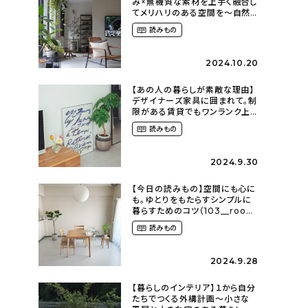
み×無機質な素材を上手く融合し
てメリハリのある空間を〜自然
に囲まれて暮らす（ki_no_ieさ
読みもの
ん）
2024.10.20
【あの人の暮らしが素敵な理由】
デザイナーズ家具に囲まれて。制
限がある賃貸でもワンランク上
のお部屋に〜狭くても好きな暮
読みもの
らしのこと（_____chika708さ
ん）
2024.9.30
【今日の読みもの】空間にも心に
も。ゆとりをもたらすシンプルに
暮らすためのコツ（103__room
さん）
読みもの
2024.9.28
【暮らしのインテリア】１から自分
たちでつくる外構計画〜小さな