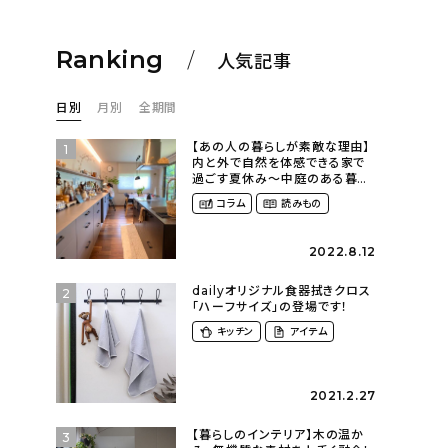
Ranking
人気記事
日別
月別
全期間
【あの人の暮らしが素敵な理由】
1
内と外で自然を体感できる家で
過ごす夏休み〜中庭のある暮ら
し（yume_2700さん）
コラム
読みもの
2022.8.12
dailyオリジナル食器拭きクロス
2
「ハーフサイズ」の登場です！
キッチン
アイテム
2021.2.27
【暮らしのインテリア】木の温か
3