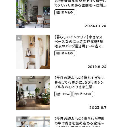
み×無機質な素材を上手く融合し
てメリハリのある空間を〜自然
に囲まれて暮らす（ki_no_ieさ
読みもの
ん）
2024.10.20
【暮らしのインテリア】小さなス
4
ペースなのに大きな存在感「帰
宅後のバッグ置き場」～中古マン
ションリノベーションで叶えたコ
読みもの
ダワリの暮らし（cocoyuko___
さん）
2019.8.24
【今日の読みもの】持ちすぎない
5
暮らしで心豊かに。５０代のシン
プルなおひとりさま生活
（ohitorisama_kurasiさん）
コラム
読みもの
2023.6.7
【今日の読みもの】限られた空間
6
の中で好きを詰め込める宝箱〜