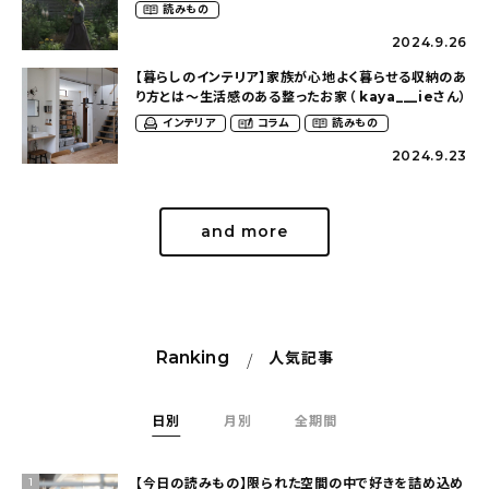
（tsumikiniwaさん）
読みもの
2024.9.26
【暮らしのインテリア】家族が心地よく暮らせる収納のあ
り方とは〜生活感のある整ったお家（ kaya___ieさん）
インテリア
コラム
読みもの
2024.9.23
and more
Ranking
人気記事
日別
月別
全期間
【今日の読みもの】限られた空間の中で好きを詰め込め
1