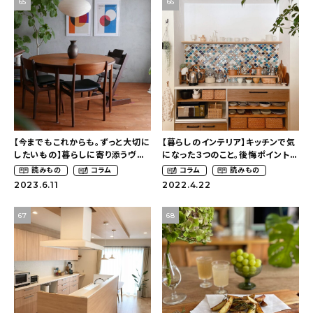
65
66
新着記事
人気の記事
おすすめの記事
インテリア
【今までもこれからも。ずっと大切に
【暮らしのインテリア】キッチンで気
日用品
したいもの】暮らしに寄り添うヴィ
になった３つのこと。後悔ポイントに
ンテージ家具のラウンドテーブル
手を加えて、今の暮らしに寄り添う
読みもの
コラム
コラム
読みもの
キッチン
（sato__home_さん）
場所に（キッチン後編）〜優しいぬく
2023.6.11
2022.4.22
もりを感じる木の家
（__oharubiyoriさん）
ギフト
67
68
キッズ