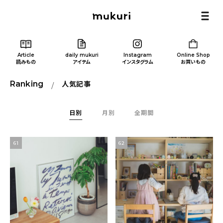
Article
daily mukuri
Instagram
Online Shop
読みもの
アイテム
インスタグラム
お買いもの
Ranking
人気記事
日別
月別
全期間
Article
/ 読みもの
61
62
カテゴリー一覧
新着記事
人気の記事