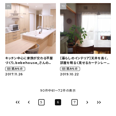
71
72
キッチン中心に家族が交わる平屋
【暮らしのインテリア】天井を高く、
づくり。bebehouse_さんの
部屋を明るく見せるカーテンレール
LDKを探索！【平屋 パナソニック
の位置とは～工夫して楽しむ団地
読みもの
読みもの
（Panasonic）ラクシーナ】
暮らし（uchino_kotoさん）
2017.11.26
2019.10.22
90
件中
61
〜
72
件の表示
5
6
7