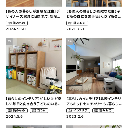
おすすめの記事
【あの人の暮らしが素敵な理由】デ
【あの人の暮らしが素敵な理由】子
ザイナーズ家具に囲まれて。制限が
どもの自立をお手伝い。DIY好きな
ある賃貸でもワンランク上のお部
家族の壁面収納と学習スペース〜
読みもの
読みもの
コラム
屋に〜狭くても好きな暮らしのこと
我が家の新学期準備
2024.9.30
2021.3.21
（_____chika708さん）
（sho.houseさん）
インテリア
63
64
キッチン
収納/掃除
暮らし
daily mukuri
/ アイテム
【暮らしのインテリア】忙しいけど楽
【暮らしのインテリア】北欧インテリ
しい毎日と向き合う子どものいる暮
アもミッドセンチュリーも。暮らし
らし〜中庭があるロの字型の家
を幸せにしてくれる椅子と照明〜勾
読みもの
コラム
インテリア
読みもの
（y_home_1225さん）
配天井のあるシンプルな家
カテゴリー一覧
2024.5.6
2023.2.6
（ari_tei_noteさん）