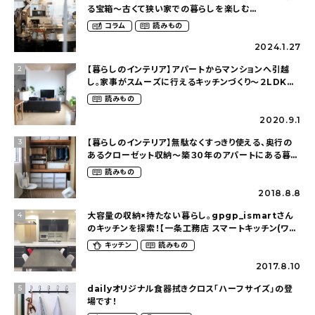
る宝箱〜古くて狭い家での暮らしを楽しむ
（2nyan_and_lifestylesさん）
コラム
読みもの
2024.1.27
【暮らしのインテリア】アパートからマンションへ引越
2
し。家事がスムーズに行えるキッチンづくり〜２LDKの
賃貸暮らし（mari_ppe_さん）
読みもの
2020.9.1
【暮らしのインテリア】無駄なくすっきり使える、奥行の
3
あるクローゼット収納〜築３０年のアパートにある暮ら
し（mari_ppe_さん）
読みもの
2018.8.8
大容量の収納×持たない暮らし。gpgp_ismartさん
4
のキッチンを探索！【一条工務店 スマートキッチン(ワイ
ドカウンター)】
キッチン
読みもの
2017.8.10
dailyオリジナル食器拭きクロス「ハーフサイズ」の登
5
場です！