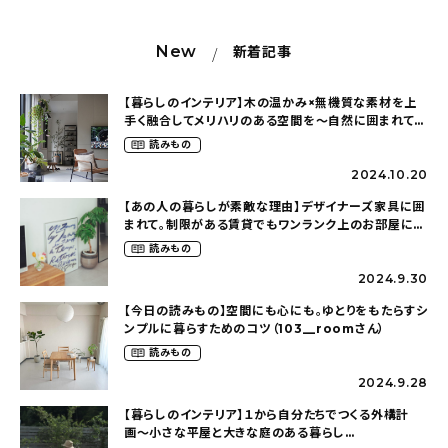
New
新着記事
【暮らしのインテリア】木の温かみ×無機質な素材を上
手く融合してメリハリのある空間を〜自然に囲まれて暮
らす（ki_no_ieさん）
読みもの
2024.10.20
【あの人の暮らしが素敵な理由】デザイナーズ家具に囲
まれて。制限がある賃貸でもワンランク上のお部屋に〜
狭くても好きな暮らしのこと（_____chika708さん）
読みもの
2024.9.30
【今日の読みもの】空間にも心にも。ゆとりをもたらすシ
ンプルに暮らすためのコツ（103__roomさん）
読みもの
2024.9.28
【暮らしのインテリア】１から自分たちでつくる外構計
画〜小さな平屋と大きな庭のある暮らし