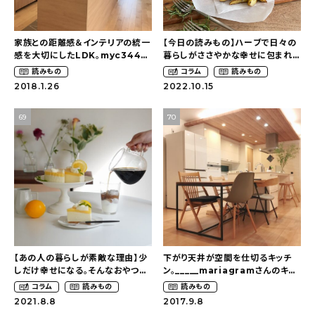
About
会社概要
家族との距離感＆インテリアの統一
【今日の読みもの】ハーブで日々の
感を大切にしたLDK。myc344さ
暮らしがささやかな幸せに包まれて
プライバシーポリシー
んのLDKを探索！【パナソニック
「ローズマリー」〜暮らしにハーブ
読みもの
コラム
読みもの
（Panasonic）ラクシーナ オー
を取り入れて・後編（teru1.25さ
2018.1.26
2022.10.15
お問い合わせ
ク】
ん）
69
70
【あの人の暮らしが素敵な理由】少
下がり天井が空間を仕切るキッチ
しだけ幸せになる。そんなおやつを
ン。_____mariagramさんのキッ
作りたくて（二層のコーヒーゼリー
チンを探索！【一条工務店 スマート
コラム
読みもの
読みもの
レシピ付き）〜夏の冷たいお菓子
キッチン(ワイドカウンター)】
2021.8.8
2017.9.8
（note_na_さん）