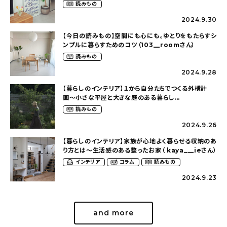
狭くても好きな暮らしのこと（_____chika708さん）
読みもの
2024.9.30
【今日の読みもの】空間にも心にも。ゆとりをもたらすシ
ンプルに暮らすためのコツ（103__roomさん）
読みもの
2024.9.28
【暮らしのインテリア】１から自分たちでつくる外構計
画〜小さな平屋と大きな庭のある暮らし
（tsumikiniwaさん）
読みもの
2024.9.26
【暮らしのインテリア】家族が心地よく暮らせる収納のあ
り方とは〜生活感のある整ったお家（ kaya___ieさん）
インテリア
コラム
読みもの
2024.9.23
and more