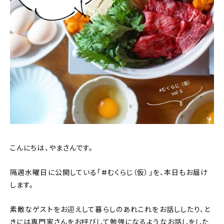
おすすめの記事
コラム
インテリア
キッチン
収納/掃除
暮らし
こんにちは、やまさんです。
daily mukuri
/ アイテム
隔週水曜日に公開している「#むくらじ（仮）」を、本日もお届け
します。
カテゴリー一覧
素敵なゲストをお迎えして暮らしのあれこれをお話ししたり、と
きには専門家さんをお呼びして勉強になるようなお話しをした