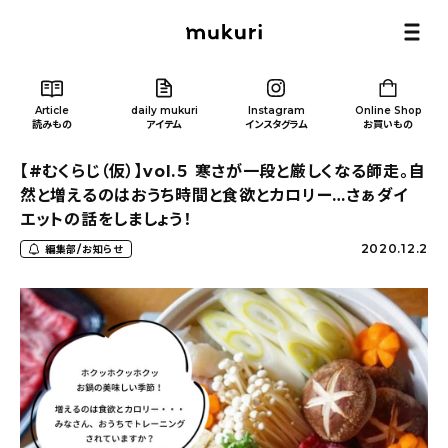
Article
daily mukuri
Instagram
Online Shop
読みもの
アイテム
インスタグラム
お買いもの
【#むくらじ（仮）】vol.５ 寒さが一段と厳しくなる師走。自
然と増えるのはおうち時間と食欲とカロリー…さぁダイ
エットの話をしましょう！
2020.12.2
編集部/お知らせ
Article
/ 読みもの
カテゴリー一覧
新着記事
人気の記事