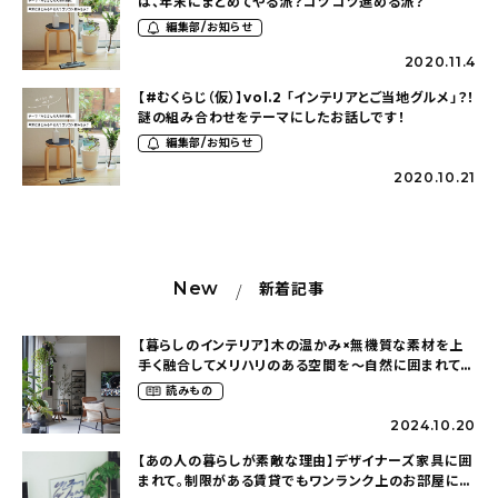
は、年末にまとめてやる派？コツコツ進める派？
編集部/お知らせ
2020.11.4
【#むくらじ（仮）】vol.2 「インテリアとご当地グルメ」？！
謎の組み合わせをテーマにしたお話しです！
編集部/お知らせ
2020.10.21
New
新着記事
【暮らしのインテリア】木の温かみ×無機質な素材を上
手く融合してメリハリのある空間を〜自然に囲まれて暮
らす（ki_no_ieさん）
読みもの
2024.10.20
【あの人の暮らしが素敵な理由】デザイナーズ家具に囲
まれて。制限がある賃貸でもワンランク上のお部屋に〜