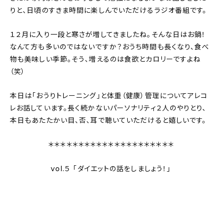
新着記事
りと、日頃のすきま時間に楽しんでいただけるラジオ番組です。
人気の記事
１２月に入り一段と寒さが増してきましたね。そんな日はお鍋！
なんて方も多いのではないですか？おうち時間も長くなり、食べ
おすすめの記事
物も美味しい季節。そう、増えるのは食欲とカロリーですよね
（笑）
インテリア
本日は「おうりトレーニング」と体重（健康）管理についてアレコ
日用品
レお話しています。長く続かないパーソナリティ２人のやりとり、
本日もあたたかい目、否、耳で聴いていただけると嬉しいです。
キッチン
＊＊＊＊＊＊＊＊＊＊＊＊＊＊＊＊＊＊＊＊＊
ギフト
vol.５ 「ダイエットの話をしましょう！」
キッズ