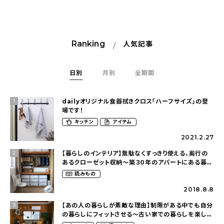
Ranking
人気記事
日別
月別
全期間
dailyオリジナル食器拭きクロス「ハーフサイズ」の登
1
場です！
キッチン
アイテム
2021.2.27
【暮らしのインテリア】無駄なくすっきり使える、奥行の
2
あるクローゼット収納〜築３０年のアパートにある暮ら
し（mari_ppe_さん）
読みもの
2018.8.8
【あの人の暮らしが素敵な理由】制限がある中でも自分
3
の暮らしにフィットさせる〜古い家での暮らしを楽しむ
（idasanchiさん）