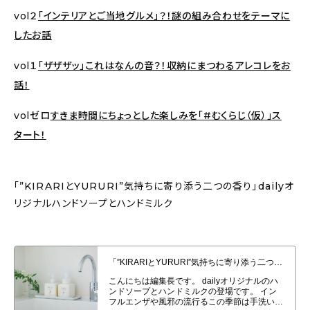
vol２
「インテリアとご当地グルメ」？！謎の組み合わせをテーマに
したお話
vol１
「ザザザッ」これはなんの音？！収納にまつわるアレコレをお
話！
volゼロ
すきま時間にちょっとした楽しみを「#むくらじ（仮）」ス
タート！
「”KIRARIとYURURI”気持ちに寄り添う二つの香り」dailyオ
リジナルハンドソープとハンドミルク
「”KIRARIとYURURI”気持ちに寄り添う二つの香り」dailyオリジナルハン
ドソープとハンドミルク発売！