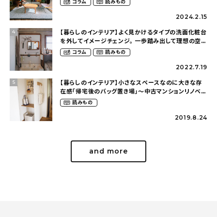
コラム
読みもの
2024.2.15
【暮らしのインテリア】よく見かけるタイプの洗面化粧台
4
を外してイメージチェンジ。 一歩踏み出して理想の空間
へ〜築１２年の建売住宅をDIYする暮らし
コラム
読みもの
（asasa0509さん）
2022.7.19
【暮らしのインテリア】小さなスペースなのに大きな存
5
在感「帰宅後のバッグ置き場」～中古マンションリノベー
ションで叶えたコダワリの暮らし（cocoyuko___さ
読みもの
ん）
2019.8.24
and more