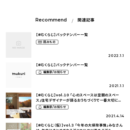
Recommend
関連記事
【#むくらじ】バックナンバー一覧
読みもの
2022.1.1
【#むくらじ】バックナンバー一覧
編集部/お知らせ
2021.1.1
【#むくらじ】vol.１０ 「心のスペースは空間のスペー
ス」住宅デザイナーが語るおうちづくりで一番大切にし
たこと-前編-（ゲスト@erisa.ina）
編集部/お知らせ
2021.4.14
【#むくらじ（仮）】vol.３ 「今年の大掃除事情」みなさん