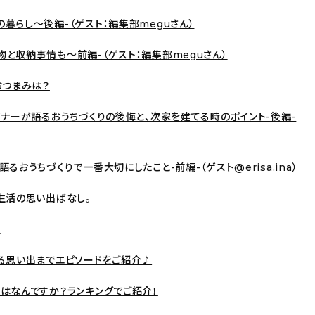
暮らし〜後編-（ゲスト：編集部meguさん）
と収納事情も〜前編-（ゲスト：編集部meguさん）
おつまみは？
イナーが語るおうちづくりの後悔と、次家を建てる時のポイント-後編-
おうちづくりで一番大切にしたこと-前編-（ゲスト@erisa.ina）
生活の思い出ばなし。
？
える思い出までエピソードをご紹介♪
はなんですか？ランキングでご紹介！