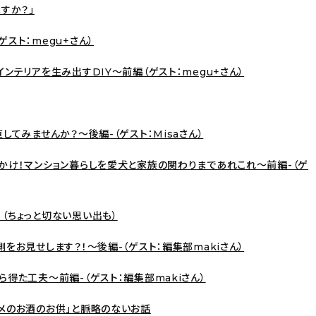
ますか？」
ゲスト：megu+さん）
インテリアを生み出すDIY〜前編（ゲスト：megu+さん）
直してみませんか？〜後編-（ゲスト：Misaさん）
きっかけ！マンション暮らしを愛犬と家族の関わりまであれこれ〜前編-（ゲ
！（ちょっと切ない思い出も）
側をお見せします？！〜後編-（ゲスト：編集部makiさん）
から得た工夫〜前編-（ゲスト：編集部makiさん）
スメのお酒のお供」と脈略のないお話