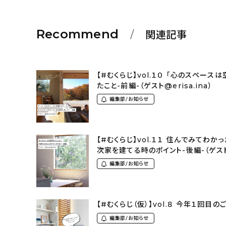
Recommend
関連記事
【#むくらじ】vol.１０ 「心のスペ
たこと-前編-（ゲスト@erisa.ina）
編集部/お知らせ
【#むくらじ】vol.１１ 住んでみてわ
次家を建てる時のポイント-後編-（ゲスト@e
編集部/お知らせ
【#むくらじ（仮）】vol.８ 今年１回
編集部/お知らせ