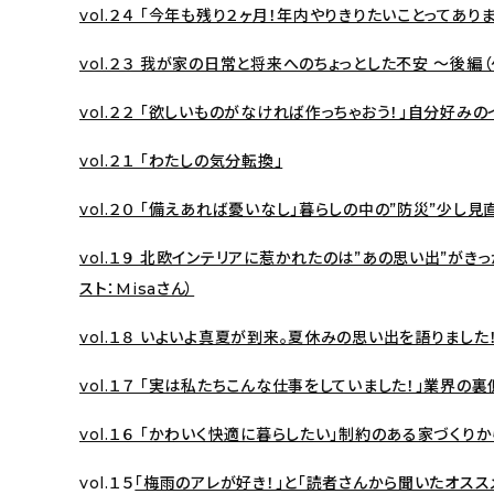
vol.２４ 「今年も残り２ヶ月！年内やりきりたいことってあり
vol.２３ 我が家の日常と将来へのちょっとした不安 〜後編（
vol.２２ 「欲しいものがなければ作っちゃおう！」自分好みの
vol.２１ 「わたしの気分転換」
vol.２０ 「備えあれば憂いなし」暮らしの中の”防災”少し見
vol.１９ 北欧インテリアに惹かれたのは”あの思い出”が
スト：Misaさん）
vol.１８ いよいよ真夏が到来。夏休みの思い出を語りました
vol.１７ 「実は私たちこんな仕事をしていました！」業界の裏
vol.１６ 「かわいく快適に暮らしたい」制約のある家づくり
vol.１５
「梅雨のアレが好き！」と「読者さんから聞いたオス