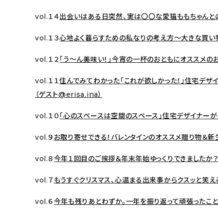
vol.１４
出会いはある日突然、実は〇〇な愛猫ももちゃんとの
vol.１３
心地よく暮らすための私なりの考え方〜大きな買い物
vol.１２
「う〜ん美味い！」今宵の一杯のおともにオススメの
vol.１１
住んでみてわかった「これが欲しかった！」住宅デザ
（ゲスト@erisa.ina）
vol.１０
「心のスペースは空間のスペース」住宅デザイナーが語る
vol.９
お取り寄せできる！バレンタインのオススメ贈り物＆新
vol.８
今年１回目のご挨拶＆年末年始ゆっくりできましたか
vol.７
もうすぐクリスマス、心温まる出来事からクスッと笑
vol.６
今年も残りあとわずか。一年を振り返って頑張ったこと