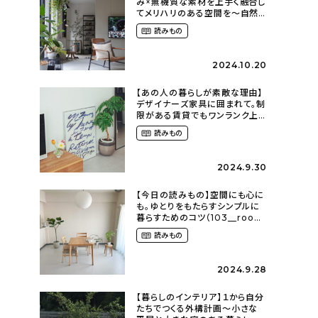
み×無機質な素材を上手く融合し
てメリハリのある空間を〜自然
に囲まれて暮らす（ki_no_ieさ
読みもの
ん）
2024.10.20
【あの人の暮らしが素敵な理由】
デザイナーズ家具に囲まれて。制
限がある賃貸でもワンランク上
のお部屋に〜狭くても好きな暮
読みもの
らしのこと（_____chika708さ
ん）
2024.9.30
【今日の読みもの】空間にも心に
も。ゆとりをもたらすシンプルに
暮らすためのコツ（103__room
さん）
読みもの
2024.9.28
【暮らしのインテリア】１から自分
たちでつくる外構計画〜小さな