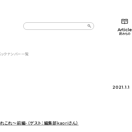
Article
読みもの
】バックナンバー一覧
カテゴリー一覧
カテゴリー一覧
コラム
インテ
新着記事
新着記事
インテリア
日用
人気の記事
人気の記事
キッチン
キッチ
2021.1.1
おすすめの記事
おすすめの記事
収納/掃除
ギフト
れこれ〜前編-（ゲスト：編集部kaoriさん）