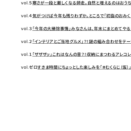
vol.５
寒さが一段と厳しくなる師走。自然と増えるのはおうち
vol.４
気がつけば今年も残りわずか。ところで「初詣のおみく
vol.３
「今年の大掃除事情」みなさんは、年末にまとめてやる
vol.２
「インテリアとご当地グルメ」？！謎の組み合わせをテ
vol.１
「ザザザッ」これはなんの音？！収納にまつわるアレコレ
vol.ゼロ
すきま時間にちょっとした楽しみを「#むくらじ（仮）