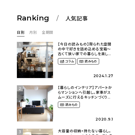
Ranking
人気記事
日別
月別
全期間
【今日の読みもの】限られた空間
1
の中で好きを詰め込める宝箱〜
古くて狭い家での暮らしを楽しむ
（2nyan_and_lifestylesさん）
コラム
読みもの
2024.1.27
【暮らしのインテリア】アパートか
2
らマンションへ引越し。家事がス
ムーズに行えるキッチンづくり〜
２LDKの賃貸暮らし
読みもの
（mari_ppe_さん）
2020.9.1
大容量の収納×持たない暮らし。
3