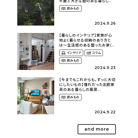
平屋と大きな庭のある暮らし
（tsumikiniwaさん）
読みもの
2024.9.26
【暮らしのインテリア】家族が心
地よく暮らせる収納のあり方と
は〜生活感のある整ったお家（
kaya___ieさん）
インテリア
コラム
読みもの
2024.9.23
【今までもこれからも。ずっと大切
にしたいもの】憧れだった北欧家
具のある暮らしの風景
（m._.k_homeさん）
読みもの
2024.9.22
and more