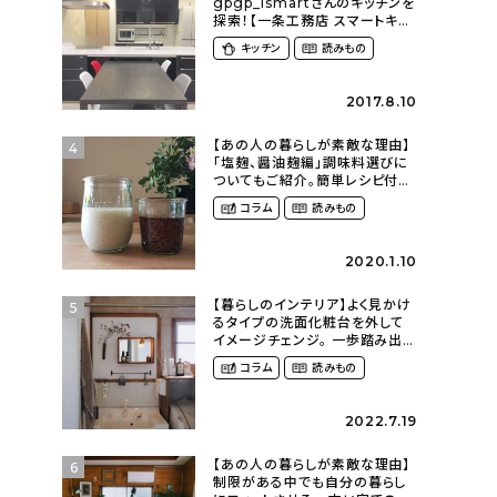
gpgp_ismartさんのキッチンを
探索！【一条工務店 スマートキッ
チン(ワイドカウンター)】
キッチン
読みもの
2017.8.10
【あの人の暮らしが素敵な理由】
4
「塩麹、醤油麹編」調味料選びに
ついてもご紹介。簡単レシピ付
き〜発酵食品のある暮らし
コラム
読みもの
（__mamigram___さん）
2020.1.10
【暮らしのインテリア】よく見かけ
5
るタイプの洗面化粧台を外して
イメージチェンジ。 一歩踏み出し
て理想の空間へ〜築１２年の建
コラム
読みもの
売住宅をDIYする暮らし
（asasa0509さん）
2022.7.19
【あの人の暮らしが素敵な理由】
6
制限がある中でも自分の暮らし