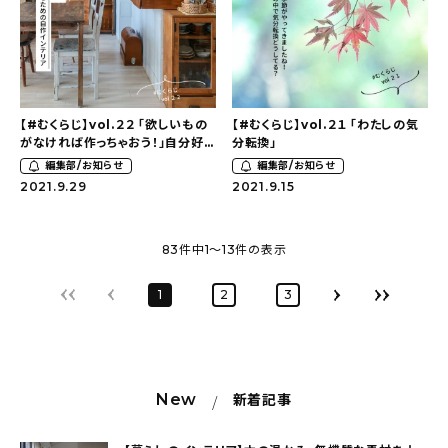
【#むくらじ】vol.２２ 「欲しいもの
【#むくらじ】vol.２１ 「わたしの気
がなければ作っちゃおう！」自分好
分転換」
みのインテリアを生み出すDIY〜前
編集部/お知らせ
編集部/お知らせ
編（ゲスト：megu+さん）
2021.9.29
2021.9.15
83
件中
1
〜
13
件の表示
1
2
3
New
新着記事