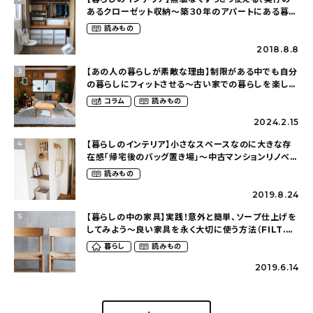
あるクローゼット収納〜築３０年のアパートにある暮ら
し（mari_ppe_さん）
読みもの
2018.8.8
【あの人の暮らしが素敵な理由】制限がある中でも自分
3
の暮らしにフィットさせる〜古い家での暮らしを楽しむ
（idasanchiさん）
コラム
読みもの
2024.2.15
【暮らしのインテリア】小さなスペースなのに大きな存
4
在感「帰宅後のバッグ置き場」～中古マンションリノベー
ションで叶えたコダワリの暮らし（cocoyuko___さ
読みもの
ん）
2019.8.24
【暮らしの中の家具】実践！意外と簡単、ソープ仕上げを
5
してみよう〜良い家具を永く大切に使う方法（FILT.さ
ん）
暮らし
読みもの
2019.6.14