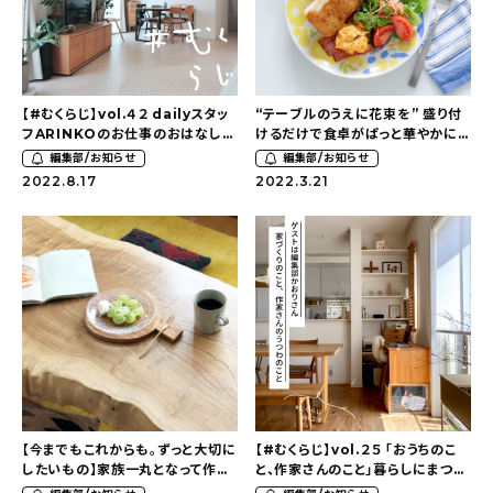
About
会社概要
プライバシーポリシー
【#むくらじ】vol.４２ dailyスタッ
“テーブルのうえに花束を” 盛り付
フARINKOのお仕事のおはなし
けるだけで食卓がぱっと華やかに
お問い合わせ
（前編）
なるdailyオリジナルプレート（食
編集部/お知らせ
編集部/お知らせ
洗機・レンジ可）の登場です！
2022.8.17
2022.3.21
【今までもこれからも。ずっと大切に
【#むくらじ】vol.２５ 「おうちのこ
したいもの】家族一丸となって作り
と、作家さんのこと」暮らしにまつわ
上げたケヤキの一枚板テーブルが
るあれこれ〜前編-（ゲスト：編集部