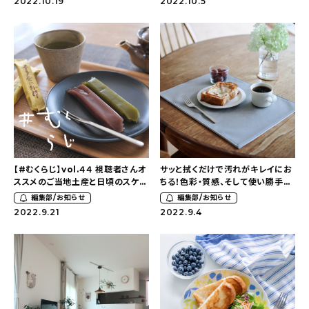
2022.10.19
2022.10.5
新着記事
人気の記事
おすすめの記事
インテリア
日用品
【#むくらじ】vol.４４ 視聴者さんオ
サッと拭くだけで汚れがキレイにお
キッチン
ススメのご当地土産と日頃のスケ
ちる！色彩・質感、そして使い勝手に
ジュール管理のお話
こだわったdailyオリジナルラン
編集部/お知らせ
編集部/お知らせ
ギフト
チョマット
2022.9.21
2022.9.4
キッズ