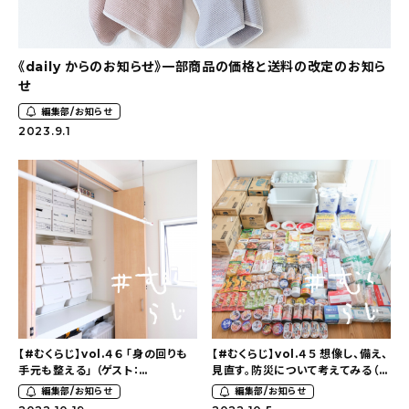
おすすめの記事
《daily からのお知らせ》一部商品の価格と送料の改定のお知ら
コラム
せ
編集部/お知らせ
インテリア
2023.9.1
キッチン
収納/掃除
暮らし
daily mukuri
/ アイテム
【#むくらじ】vol.４６ 「身の回りも
【#むくらじ】vol.４５ 想像し、備え、
カテゴリー一覧
手元も整える」 （ゲスト：
見直す。防災について考えてみる（ゲ
pyokopyokopさん）
スト：pyokopyokopさん）
編集部/お知らせ
編集部/お知らせ