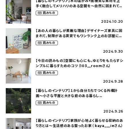
【暮らしのインテリア】木の温かみ×無機質な素材を上
手く融合してメリハリのある空間を〜自然に囲まれて暮
らす（ki_no_ieさん）
読みもの
2024.10.20
【あの人の暮らしが素敵な理由】デザイナーズ家具に囲
まれて。制限がある賃貸でもワンランク上のお部屋に〜
狭くても好きな暮らしのこと（_____chika708さん）
読みもの
2024.9.30
【今日の読みもの】空間にも心にも。ゆとりをもたらすシ
ンプルに暮らすためのコツ（103__roomさん）
読みもの
2024.9.28
【暮らしのインテリア】１から自分たちでつくる外構計
画〜小さな平屋と大きな庭のある暮らし
（tsumikiniwaさん）
読みもの
2024.9.26
【暮らしのインテリア】家族が心地よく暮らせる収納のあ
り方とは〜生活感のある整ったお家（ kaya___ieさん）