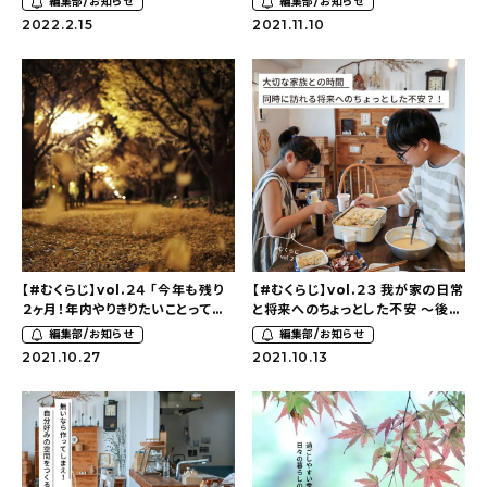
編集部/お知らせ
編集部/お知らせ
幸せを紡いで（cheerful.lifeさ
kaoriさん）
2022.2.15
2021.11.10
ん）
【#むくらじ】vol.２４ 「今年も残り
【#むくらじ】vol.２３ 我が家の日常
２ヶ月！年内やりきりたいことってあ
と将来へのちょっとした不安 〜後編
りますか？」
（ゲスト：megu+さん）
編集部/お知らせ
編集部/お知らせ
2021.10.27
2021.10.13