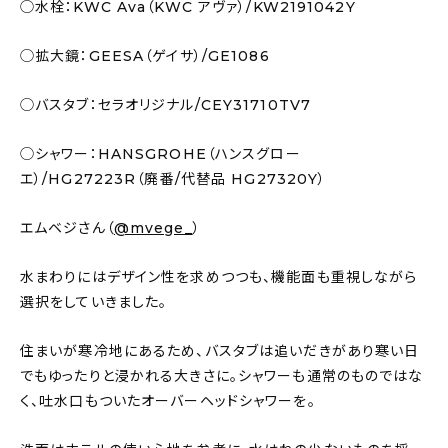
◯水栓：KWC Ava（KWC アヴァ）/KW2191042Y
◯拡大鏡：GEESA（ゲイサ）/GE1086
◯バスタブ：セラオリジナル/CEY31710TV7
◯シャワー：HANSGROHE（ハンスグロー
エ）/HG27223R（廃番/代替品 HG27320Y）
エムベジさん（
@mvege_
）
水まわりにはデザイン性を求めつつも、機能面も重視しながら
選択をしていきました。
住まいが寒冷地にあるため、バスタブは追いだきがあり寒い日
でもゆったりと浸かれる大きさに。シャワーも通常のものではな
く、吐水口もついたオーバーヘッドシャワーを。