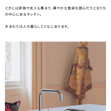
新着記事
ときには家族や友人も集まり、華やかな食卓を囲んだりとおうち
人気の記事
の中心にあるキッチン。
水まわりは人の暮らしとともにあります。
おすすめの記事
インテリア
日用品
キッチン
ギフト
キッズ