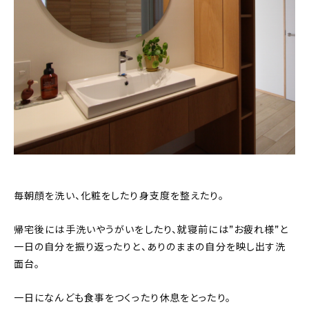
おすすめの記事
コラム
インテリア
キッチン
収納/掃除
暮らし
毎朝顔を洗い、化粧をしたり身支度を整えたり。
帰宅後には手洗いやうがいをしたり、就寝前には”お疲れ様”と
daily mukuri
/ アイテム
一日の自分を振り返ったりと、ありのままの自分を映し出す洗
面台。
カテゴリー一覧
一日になんども食事をつくったり休息をとったり。