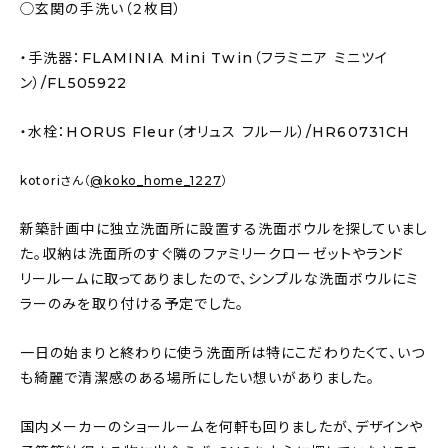
◯玄関の手洗い（２枚目）
・手洗器：FLAMINIA Mini Twin（フラミニア ミニツイ
ン）/FL505922
・水栓：HORUS Fleur（オリュス フルール）/HR60731CH
kotoriさん（
@koko_home_1227
）
新築計画中に独立洗面所に設置する洗面ボウルを探していまし
た。収納は洗面所のすぐ隣のファミリークローゼットやランド
リールームに取ってありましたので、シンプルな洗面ボウルにミ
ラーのみを取り付ける予定でした。
一日の始まりと終わりに使う洗面所は特にこだわりたくて、いつ
も綺麗で清潔感のある場所にしたい想いがありました。
国内メーカーのショールームを何軒も回りましたが、デザインや