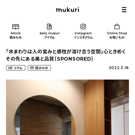
Article
daily mukuri
Instagram
Online Shop
読みもの
アイテム
インスタグラム
お買いもの
「水まわりは人の営みと感性が溶け合う空間」心ときめく
その先にある美と品質［SPONSORED］
2022.3.18
コラム
読みもの
Article
/ 読みもの
カテゴリー一覧
新着記事
人気の記事