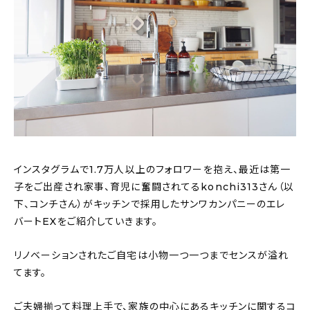
おすすめの記事
コラム
インテリア
キッチン
収納/掃除
インスタグラムで1.7万人以上のフォロワーを抱え、最近は第一
子をご出産され家事、育児に奮闘されてるkonchi313さん（以
暮らし
下、コンチさん）がキッチンで採用したサンワカンパニーのエレ
バートEXをご紹介していきます。
daily mukuri
/ アイテム
リノベーションされたご自宅は小物一つ一つまでセンスが溢れ
てます。
カテゴリー一覧
ご夫婦揃って料理上手で、家族の中心にあるキッチンに関するコ