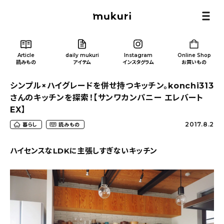
Article
daily mukuri
Instagram
Online Shop
読みもの
アイテム
インスタグラム
お買いもの
シンプル×ハイグレードを併せ持つキッチン。konchi313
さんのキッチンを探索！【サンワカンパニー エレバート
EX】
2017.8.2
暮らし
読みもの
Article
/ 読みもの
ハイセンスなLDKに主張しすぎないキッチン
カテゴリー一覧
新着記事
人気の記事