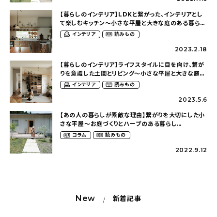
【暮らしのインテリア】LDKと繋がった、インテリアとし
て楽しむキッチン〜小さな平屋と大きな庭のある暮らし
（hikaniwaさん）
インテリア
読みもの
2023.2.18
【暮らしのインテリア】ライフスタイルに目を向け、繋が
りを意識した土間とリビング〜小さな平屋と大きな庭の
ある暮らし（hikaniwaさん）
インテリア
読みもの
2023.5.6
【あの人の暮らしが素敵な理由】繋がりを大切にした小
さな平屋〜お庭づくりとハーブのある暮らし
（hikaniwaさん）
コラム
読みもの
2022.9.12
New
新着記事