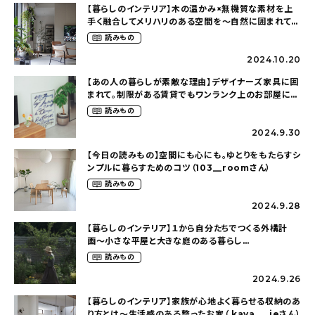
【暮らしのインテリア】木の温かみ×無機質な素材を上
手く融合してメリハリのある空間を〜自然に囲まれて暮
らす（ki_no_ieさん）
読みもの
2024.10.20
【あの人の暮らしが素敵な理由】デザイナーズ家具に囲
まれて。制限がある賃貸でもワンランク上のお部屋に〜
狭くても好きな暮らしのこと（_____chika708さん）
読みもの
2024.9.30
【今日の読みもの】空間にも心にも。ゆとりをもたらすシ
ンプルに暮らすためのコツ（103__roomさん）
読みもの
2024.9.28
【暮らしのインテリア】１から自分たちでつくる外構計
画〜小さな平屋と大きな庭のある暮らし
（tsumikiniwaさん）
読みもの
2024.9.26
【暮らしのインテリア】家族が心地よく暮らせる収納のあ
り方とは〜生活感のある整ったお家（ kaya___ieさん）