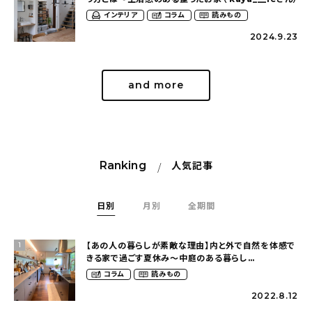
インテリア
コラム
読みもの
2024.9.23
and more
Ranking
人気記事
日別
月別
全期間
【あの人の暮らしが素敵な理由】内と外で自然を体感で
1
きる家で過ごす夏休み〜中庭のある暮らし
（yume_2700さん）
コラム
読みもの
2022.8.12