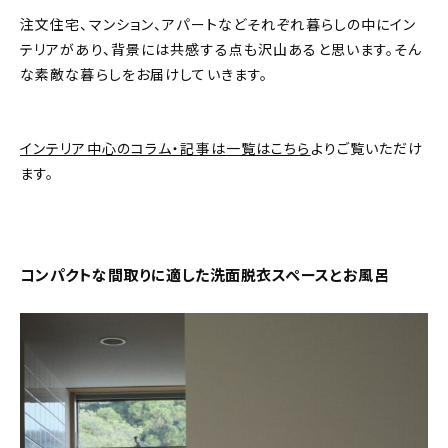
注文住宅、マンション、アパートなどそれぞれ暮らしの中にイン
おすすめの記事
テリアがあり、背景には共感する点も沢山あると思います。そん
な素敵な暮らしをお届けしていきます。
コラム
インテリア
インテリア中心のコラム・記事は一覧はこちら
よりご覧いただけ
ます。
キッチン
収納/掃除
暮らし
コンパクトな間取りに適した洗面脱衣スペースとお風呂
daily mukuri
/ アイテム
カテゴリー一覧