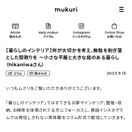
Article
daily mukuri
Instagram
Online Shop
読みもの
アイテム
インスタグラム
お買いもの
【暮らしのインテリア】何が大切かを考え、無駄を削ぎ落
とした間取りを 〜小さな平屋と大きな庭のある暮らし
（hikaniwaさん）
2023.9.13
コラム
読みもの
Article
/ 読みもの
いつもムクリをご覧いただきありがとうございます。
カテゴリー一覧
「暮らしのインテリア」ではすてきなお家やインテリア、整理・収
納、お掃除を体現されてる方にフォーカスし、普段インスタグラ
新着記事
ムでは発信しきれない実体験をコラム形式で配信していきます。
人気の記事