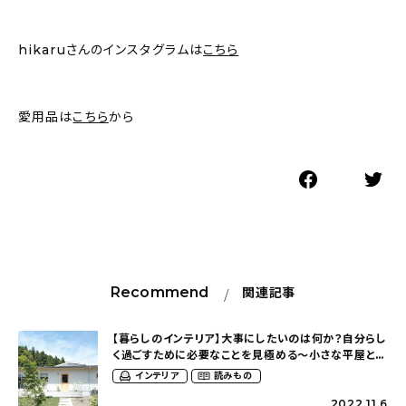
hikaruさんのインスタグラムは
こちら
愛用品は
こちら
から
Recommend
関連記事
【暮らしのインテリア】大事にしたいのは何か？自分らし
く過ごすために必要なことを見極める〜小さな平屋と大
きな庭のある暮らし（hikaniwaさん）
インテリア
読みもの
2022.11.6