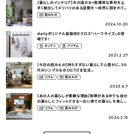
【暮らしのインテリア】木の温かみ×無機質な素材を上
2
手く融合してメリハリのある空間を〜自然に囲まれて暮
らす（ki_no_ieさん）
読みもの
2024.10.20
dailyオリジナル食器拭きクロス「ハーフサイズ」の登
3
場です！
キッチン
アイテム
2021.2.27
【今日の読みもの】持ちすぎない暮らしで心豊かに。５０
4
代のシンプルなおひとりさま生活
（ohitorisama_kurasiさん）
コラム
読みもの
2023.6.7
【あの人の暮らしが素敵な理由】制限がある中でも自分
5
の暮らしにフィットさせる〜古い家での暮らしを楽しむ
（idasanchiさん）
コラム
読みもの
2024.2.15