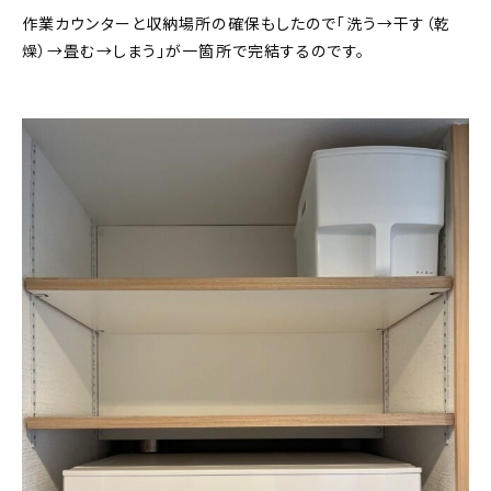
作業カウンターと収納場所の確保もしたので「洗う→干す（乾
燥）→畳む→しまう」が一箇所で完結するのです。