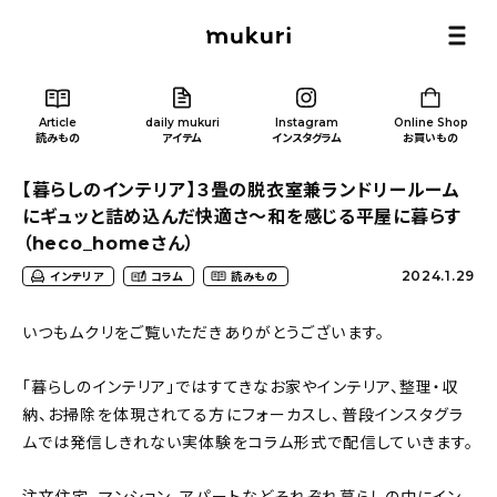
Article
daily mukuri
Instagram
Online Shop
読みもの
アイテム
インスタグラム
お買いもの
【暮らしのインテリア】３畳の脱衣室兼ランドリールーム
にギュッと詰め込んだ快適さ〜和を感じる平屋に暮らす
（heco_homeさん）
2024.1.29
インテリア
コラム
読みもの
Article
/ 読みもの
いつもムクリをご覧いただきありがとうございます。
カテゴリー一覧
「暮らしのインテリア」ではすてきなお家やインテリア、整理・収
納、お掃除を体現されてる方にフォーカスし、普段インスタグラ
新着記事
ムでは発信しきれない実体験をコラム形式で配信していきます。
人気の記事