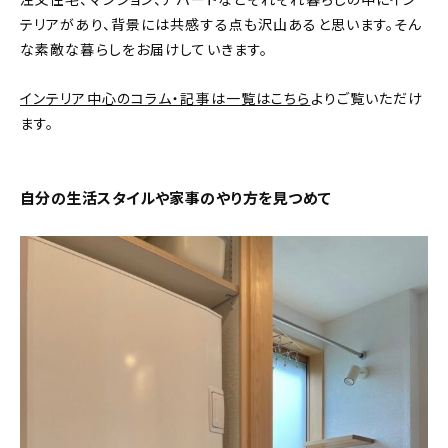
注文住宅、マンション、アパートなどそれぞれ暮らしの中にイン
テリアがあり、背景には共感する点も沢山あると思います。そん
おすすめの記事
な素敵な暮らしをお届けしていきます。
コラム
インテリア中心のコラム・記事は一覧はこちら
よりご覧いただけ
ます。
インテリア
キッチン
自分の生活スタイルや家事のやり方を見つめて
収納/掃除
暮らし
daily mukuri
/ アイテム
カテゴリー一覧