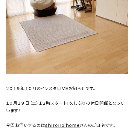
おすすめの記事
コラム
インテリア
キッチン
収納/掃除
暮らし
２０１９年１０月のインスタLIVEお知らせです。
daily mukuri
/ アイテム
１０月１９日（土）１２時スタート！久しぶりの休日開催となって
います！
カテゴリー一覧
今回お伺いするのは
shiroiro.home
さんのご自宅です。