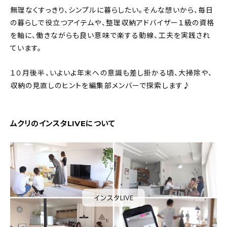
新着記事
無理なくすっきり、シンプルに暮らしたい。そんな想いから、毎日
の暮らしで役立つアイテムや、整理収納アドバイザー１級の資格
人気の記事
を軸に、働きながらも良い意味で楽する動線、工夫を実践され
ています。
おすすめの記事
１０月後半、いよいよ年末への意識も差し掛かる頃、大掃除や、
インテリア
収納の見直しのヒントを編集部メンバーで探索します♪
日用品
ムクリのインスタLIVEについて
キッチン
ギフト
キッズ