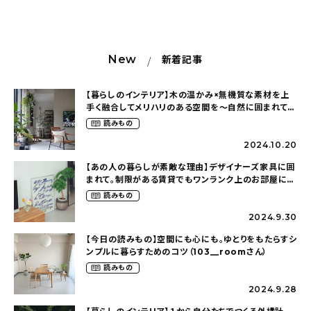
New
新着記事
【暮らしのインテリア】木の温かみ×無機質な素材を上
手く融合してメリハリのある空間を〜自然に囲まれて暮
らす（ki_no_ieさん）
読みもの
2024.10.20
【あの人の暮らしが素敵な理由】デザイナーズ家具に囲
まれて。制限がある賃貸でもワンランク上のお部屋に〜
狭くても好きな暮らしのこと（_____chika708さん）
読みもの
2024.9.30
【今日の読みもの】空間にも心にも。ゆとりをもたらすシ
ンプルに暮らすためのコツ（103__roomさん）
読みもの
2024.9.28