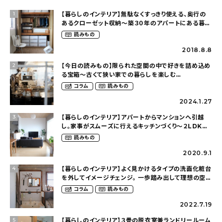
【暮らしのインテリア】無駄なくすっきり使える、奥行の
1
あるクローゼット収納〜築３０年のアパートにある暮ら
し（mari_ppe_さん）
読みもの
2018.8.8
【今日の読みもの】限られた空間の中で好きを詰め込め
2
る宝箱〜古くて狭い家での暮らしを楽しむ
（2nyan_and_lifestylesさん）
コラム
読みもの
2024.1.27
【暮らしのインテリア】アパートからマンションへ引越
3
し。家事がスムーズに行えるキッチンづくり〜２LDKの
賃貸暮らし（mari_ppe_さん）
読みもの
2020.9.1
【暮らしのインテリア】よく見かけるタイプの洗面化粧台
4
を外してイメージチェンジ。 一歩踏み出して理想の空間
へ〜築１２年の建売住宅をDIYする暮らし
コラム
読みもの
（asasa0509さん）
2022.7.19
【暮らしのインテリア】３畳の脱衣室兼ランドリールーム
5