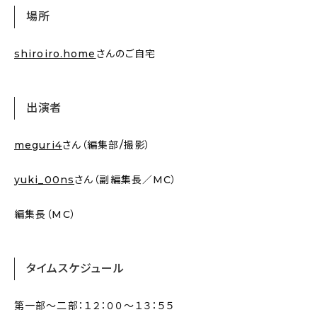
場所
shiroiro.home
さんのご自宅
出演者
meguri4
さん（編集部/撮影）
yuki_00ns
さん（副編集長／MC）
編集長（MC）
タイムスケジュール
第一部〜二部：１２：００〜１３：５５