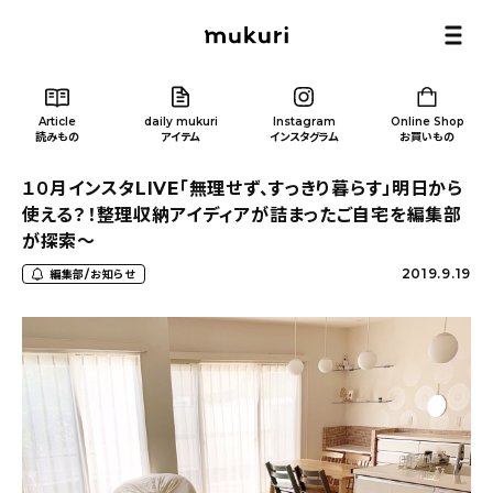
Article
daily mukuri
Instagram
Online Shop
読みもの
アイテム
インスタグラム
お買いもの
１０月インスタLIVE「無理せず、すっきり暮らす」明日から
使える？！整理収納アイディアが詰まったご自宅を編集部
が探索〜
2019.9.19
編集部/お知らせ
Article
/ 読みもの
カテゴリー一覧
新着記事
人気の記事