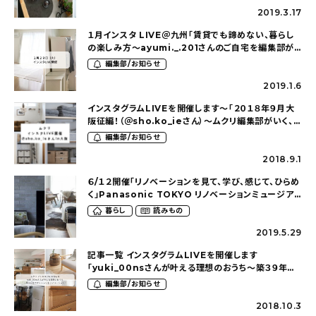
2019.3.17
１月インスタ LIVE＠九州「賃貸でも諦めない、暮らし
の楽しみ方〜ayumi._.201さんのご自宅を編集部が
探索〜」
編集部/お知らせ
2019.1.6
インスタグラムLIVEを開催します〜「２０１８年９月大
阪征編！（＠sho.ko_ieさん）〜ムクリ編集部がいく、
素敵なおうち探索〜」
編集部/お知らせ
2018.9.1
６/１２開催「リノベーションを見て、学び、感じて、ひらめ
く」Panasonic TOKYO リノベーションミュージア
ムコラボLIVE［SPONSORED］
暮らし
読みもの
2019.5.29
記事一覧 インスタグラムLIVEを開催します
「yuki_00nsさんが叶える理想のおうち〜築３９年の
マンションをリノベーション！〜」
編集部/お知らせ
2018.10.3