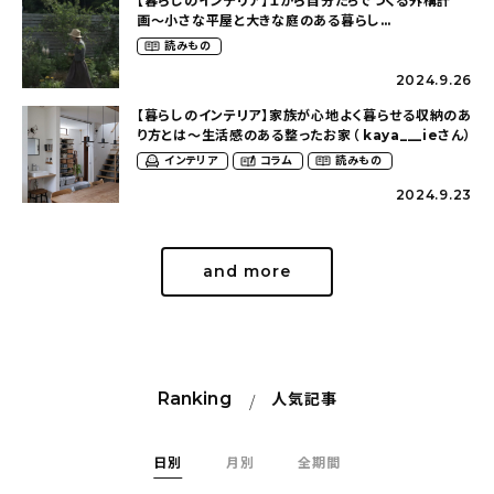
【暮らしのインテリア】１から自分たちでつくる外構計
画〜小さな平屋と大きな庭のある暮らし
（tsumikiniwaさん）
読みもの
2024.9.26
【暮らしのインテリア】家族が心地よく暮らせる収納のあ
り方とは〜生活感のある整ったお家（ kaya___ieさん）
インテリア
コラム
読みもの
2024.9.23
and more
Ranking
人気記事
日別
月別
全期間