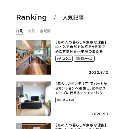
Ranking
人気記事
日別
月別
全期間
【あの人の暮らしが素敵な理由】
1
内と外で自然を体感できる家で
過ごす夏休み〜中庭のある暮ら
し（yume_2700さん）
コラム
読みもの
2022.8.12
【暮らしのインテリア】アパートか
2
らマンションへ引越し。家事がス
ムーズに行えるキッチンづくり〜
２LDKの賃貸暮らし
読みもの
（mari_ppe_さん）
2020.9.1
【あの人の暮らしが素敵な理由】
3