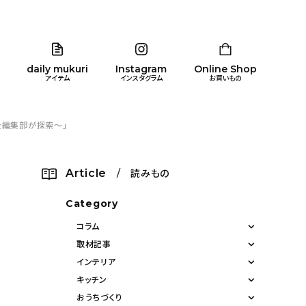
daily mukuri
Instagram
Online Shop
アイテム
インスタグラム
お買いもの
宅を編集部が探索〜」
リア
暮らし
キッズ
品
Article
/ 読みもの
ン
Category
コラム
取材記事
インテリア
キッチン
おうちづくり