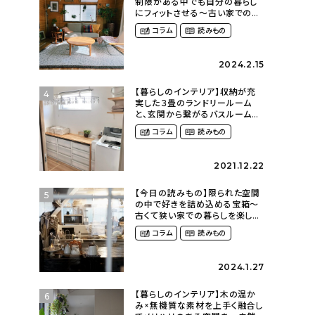
制限がある中でも自分の暮らし
にフィットさせる〜古い家での暮
らしを楽しむ（idasanchiさん）
コラム
読みもの
2024.2.15
【暮らしのインテリア】収納が充
4
実した３畳のランドリールーム
と、玄関から繋がるバスルーム〜
家族それぞれがくつろげて、少し
コラム
読みもの
遊び心のある家（megu6465さ
ん）
2021.12.22
【今日の読みもの】限られた空間
5
の中で好きを詰め込める宝箱〜
古くて狭い家での暮らしを楽しむ
（2nyan_and_lifestylesさん）
コラム
読みもの
2024.1.27
【暮らしのインテリア】木の温か
6
み×無機質な素材を上手く融合し