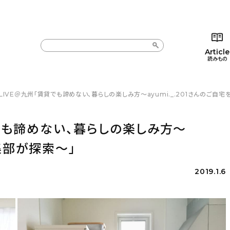
Article
読みもの
 LIVE＠九州「賃貸でも諦めない、暮らしの楽しみ方〜ayumi._.201さんのご自
カテゴリー一覧
カテゴリー一覧
コラム
インテ
新着記事
新着記事
インテリア
日用
貸でも諦めない、暮らしの楽しみ方〜
人気の記事
人気の記事
キッチン
キッチ
編集部が探索〜」
おすすめの記事
おすすめの記事
収納/掃除
ギフト
2019.1.6