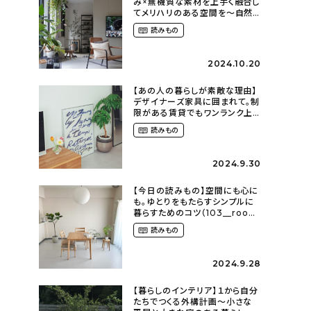
み×無機質な素材を上手く融合し
てメリハリのある空間を〜自然
に囲まれて暮らす（ki_no_ieさ
読みもの
ん）
2024.10.20
【あの人の暮らしが素敵な理由】
デザイナーズ家具に囲まれて。制
限がある賃貸でもワンランク上
のお部屋に〜狭くても好きな暮
読みもの
らしのこと（_____chika708さ
ん）
2024.9.30
【今日の読みもの】空間にも心に
も。ゆとりをもたらすシンプルに
暮らすためのコツ（103__room
さん）
読みもの
2024.9.28
【暮らしのインテリア】１から自分
たちでつくる外構計画〜小さな