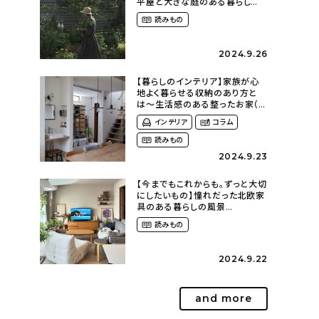
平屋と大きな庭のある暮らし
（tsumikiniwaさん）
読みもの
2024.9.26
【暮らしのインテリア】家族が心
地よく暮らせる収納のあり方と
は〜生活感のある整ったお家（
kaya___ieさん）
インテリア
コラム
読みもの
2024.9.23
【今までもこれからも。ずっと大切
にしたいもの】憧れだった北欧家
具のある暮らしの風景
（m._.k_homeさん）
読みもの
2024.9.22
and more