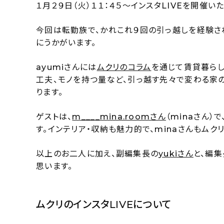
１月２９日（火）１１：４５〜インスタLIVEを開催いた
今回は転勤族で、かれこれ９回の引っ越しを経験さ
にうかがいます。
ayumiさんには
ムクリのコラム
を通じて賃貸暮ら
工夫、モノを持つ量など、引っ越す先々で変わる家の
ります。
ゲストは、
m____mina.roomさん
（minaさん
す。インテリア・収納も魅力的で、minaさんもムク
以上のお二人に加え、副編集長の
yukiさん
と、編集
思います。
ムクリのインスタLIVEについて