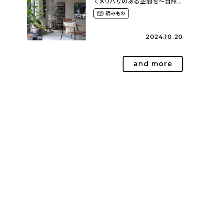
てメリハリのある空間を〜自然
に囲まれて暮らす（ki_no_ieさ
読みもの
ん）
2024.10.20
and more