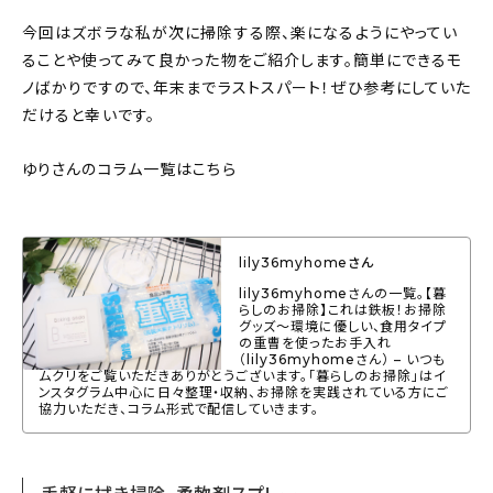
About
今回はズボラな私が次に掃除する際、楽になるようにやってい
ることや使ってみて良かった物をご紹介します。簡単にできるモ
会社概要
ノばかりですので、年末までラストスパート！ぜひ参考にしていた
プライバシーポリシー
だけると幸いです。
お問い合わせ
ゆりさんのコラム一覧はこちら
lily36myhomeさん
lily36myhomeさんの一覧。【暮
らしのお掃除】これは鉄板！お掃除
グッズ〜環境に優しい、食用タイプ
の重曹を使ったお手入れ
（lily36myhomeさん） – いつも
ムクリをご覧いただきありがとうございます。「暮らしのお掃除」はイ
ンスタグラム中心に日々整理・収納、お掃除を実践されている方にご
協力いただき、コラム形式で配信していきます。