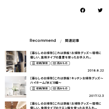
Recommend
関連記事
【暮らしのお掃除】これは鉄板！お掃除グッズ〜環境に
優しい、食用タイプの重曹を使ったお手入れ
（lily36myhomeさん）
収納/掃除
読みもの
2018.8.22
【暮らしのお掃除】これは鉄板！キッチンお掃除グッズ〜
ハイホーム/水ピカ編〜
収納/掃除
読みもの
2017.12.3
【暮らしのお掃除】これは鉄板！お掃除グッズ〜環境に
優しい、食用タイプのクエン酸を使ったお手入れ