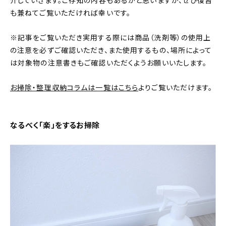
介していきます。ご存知の内容もあるかと思いますが、ぜひ復習
も兼ねてご覧いただければ幸いです。
おすすめの記事
※記事をご覧いただき実用する際には商品（洗剤等）の使用上
コラム
の注意を必ずご確認いただき、また使用するもの、場所によって
は対象物の注意書きもご確認いただくようお願いいたします。
インテリア
お掃除・整理収納コラムは一覧はこちら
よりご覧いただけます。
キッチン
収納/掃除
なるべく「楽」をするお掃除
暮らし
daily mukuri
/ アイテム
カテゴリー一覧