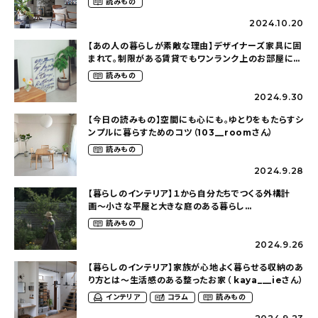
読みもの
2024.10.20
【あの人の暮らしが素敵な理由】デザイナーズ家具に囲
まれて。制限がある賃貸でもワンランク上のお部屋に〜
狭くても好きな暮らしのこと（_____chika708さん）
読みもの
2024.9.30
【今日の読みもの】空間にも心にも。ゆとりをもたらすシ
ンプルに暮らすためのコツ（103__roomさん）
読みもの
2024.9.28
【暮らしのインテリア】１から自分たちでつくる外構計
画〜小さな平屋と大きな庭のある暮らし
（tsumikiniwaさん）
読みもの
2024.9.26
【暮らしのインテリア】家族が心地よく暮らせる収納のあ
り方とは〜生活感のある整ったお家（ kaya___ieさん）
インテリア
コラム
読みもの