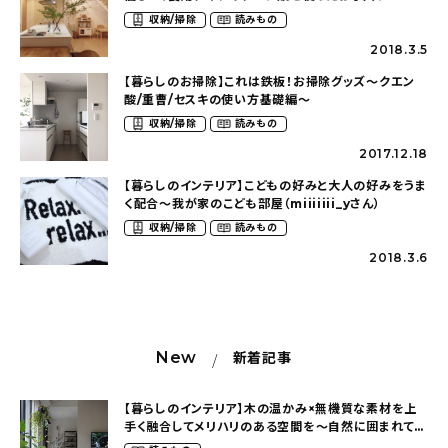
（lily36myhomeさん）
収納/掃除
読みもの
2018.3.5
【暮らしのお掃除】これは鉄板！お掃除グッズ〜クエン
酸/重曹/セスキの使い方基礎編〜
収納/掃除
読みもの
2017.12.18
【暮らしのインテリア】こどもの好みと大人の好みをうま
く配合〜我が家のこども部屋（miiiiiii_yさん）
収納/掃除
読みもの
2018.3.6
New
新着記事
【暮らしのインテリア】木の温かみ×無機質な素材を上
手く融合してメリハリのある空間を〜自然に囲まれて暮
らす（ki_no_ieさん）