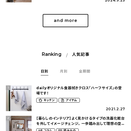
2024.9.23
and more
Ranking
人気記事
日別
月別
全期間
dailyオリジナル食器拭きクロス「ハーフサイズ」の登
1
場です！
キッチン
アイテム
2021.2.27
【暮らしのインテリア】よく見かけるタイプの洗面化粧台
2
を外してイメージチェンジ。 一歩踏み出して理想の空間
へ〜築１２年の建売住宅をDIYする暮らし
コラム
読みもの