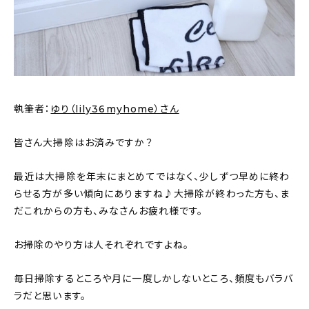
新着記事
人気の記事
おすすめの記事
執筆者：
ゆり（lily36myhome）さん
インテリア
日用品
皆さん大掃除はお済みですか？
キッチン
最近は大掃除を年末にまとめてではなく、少しずつ早めに終わ
らせる方が多い傾向にありますね♪大掃除が終わった方も、ま
ギフト
だこれからの方も、みなさんお疲れ様です。
キッズ
お掃除のやり方は人それぞれですよね。
毎日掃除するところや月に一度しかしないところ、頻度もバラバ
ラだと思います。