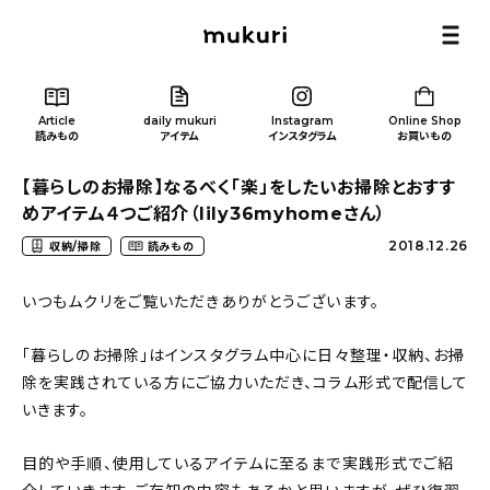
Article
daily mukuri
Instagram
Online Shop
読みもの
アイテム
インスタグラム
お買いもの
【暮らしのお掃除】なるべく「楽」をしたいお掃除とおすす
めアイテム４つご紹介（lily36myhomeさん）
2018.12.26
収納/掃除
読みもの
Article
/ 読みもの
いつもムクリをご覧いただきありがとうございます。
「暮らしのお掃除」はインスタグラム中心に日々整理・収納、お掃
カテゴリー一覧
除を実践されている方にご協力いただき、コラム形式で配信して
いきます。
新着記事
目的や手順、使用しているアイテムに至るまで実践形式でご紹
人気の記事