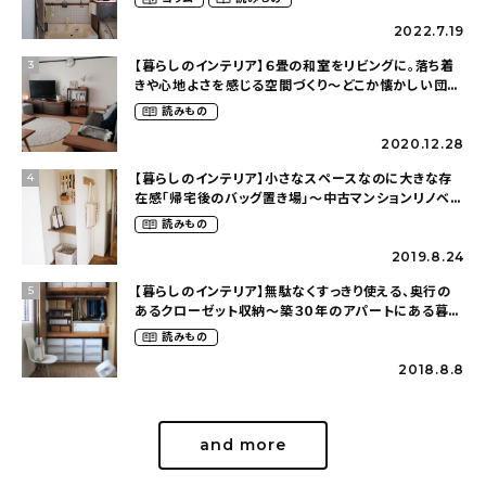
（asasa0509さん）
2022.7.19
【暮らしのインテリア】６畳の和室をリビングに。落ち着
3
きや心地よさを感じる空間づくり〜どこか懐かしい団地
暮らし（fumi4511さん）
読みもの
2020.12.28
【暮らしのインテリア】小さなスペースなのに大きな存
4
在感「帰宅後のバッグ置き場」～中古マンションリノベー
ションで叶えたコダワリの暮らし（cocoyuko___さ
読みもの
ん）
2019.8.24
【暮らしのインテリア】無駄なくすっきり使える、奥行の
5
あるクローゼット収納〜築３０年のアパートにある暮ら
し（mari_ppe_さん）
読みもの
2018.8.8
and more