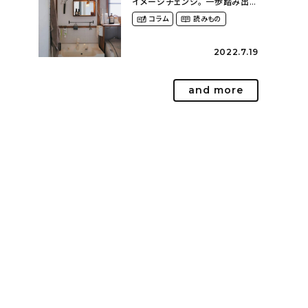
イメージチェンジ。 一歩踏み出し
て理想の空間へ〜築１２年の建
コラム
読みもの
売住宅をDIYする暮らし
（asasa0509さん）
2022.7.19
and more