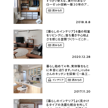
すっきり使える、奥行のあるク
ローゼット収納〜築３０年のア
パートにある暮らし
読みもの
（mari_ppe_さん）
2018.8.8
【暮らしのインテリア】６畳の和室
4
をリビングに。落ち着きや心地よ
さを感じる空間づくり〜どこか懐
かしい団地暮らし（fumi4511さ
読みもの
ん）
2020.12.28
暮らし始めて４年、実体験をもと
5
に本音に迫ります。nuts_icube
さんのキッチンを探索！【一条工
務店 i-cube】
インテリア
読みもの
2017.11.20
【暮らしのインテリア】よく見かけ
6
るタイプの洗面化粧台を外して