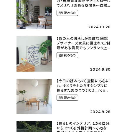
み×無機質な素材を上手く融合し
てメリハリのある空間を〜自然
に囲まれて暮らす（ki_no_ieさ
読みもの
ん）
2024.10.20
【あの人の暮らしが素敵な理由】
デザイナーズ家具に囲まれて。制
限がある賃貸でもワンランク上
のお部屋に〜狭くても好きな暮
読みもの
らしのこと（_____chika708さ
ん）
2024.9.30
【今日の読みもの】空間にも心に
も。ゆとりをもたらすシンプルに
暮らすためのコツ（103__room
さん）
読みもの
2024.9.28
【暮らしのインテリア】１から自分
たちでつくる外構計画〜小さな