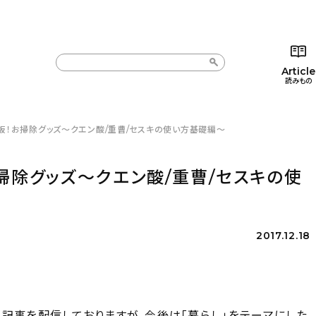
Article
読みもの
板！お掃除グッズ〜クエン酸/重曹/セスキの使い方基礎編〜
カテゴリー一覧
カテゴリー一覧
コラム
インテ
新着記事
新着記事
インテリア
日用
掃除グッズ〜クエン酸/重曹/セスキの使
人気の記事
人気の記事
キッチン
キッチ
おすすめの記事
おすすめの記事
収納/掃除
ギフト
2017.12.18
記事を配信しておりますが、今後は「暮らし」をテーマにした