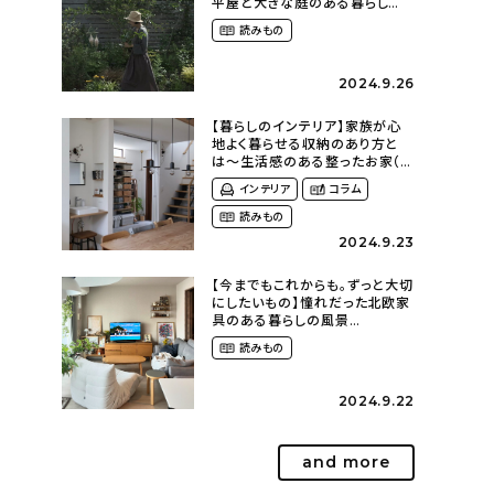
平屋と大きな庭のある暮らし
（tsumikiniwaさん）
読みもの
2024.9.26
【暮らしのインテリア】家族が心
地よく暮らせる収納のあり方と
は〜生活感のある整ったお家（
kaya___ieさん）
インテリア
コラム
読みもの
2024.9.23
【今までもこれからも。ずっと大切
にしたいもの】憧れだった北欧家
具のある暮らしの風景
（m._.k_homeさん）
読みもの
2024.9.22
and more