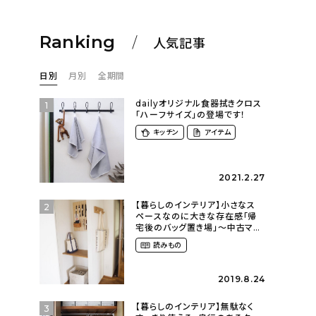
Ranking
人気記事
日別
月別
全期間
dailyオリジナル食器拭きクロス
1
「ハーフサイズ」の登場です！
キッチン
アイテム
2021.2.27
【暮らしのインテリア】小さなス
2
ペースなのに大きな存在感「帰
宅後のバッグ置き場」～中古マン
ションリノベーションで叶えたコ
読みもの
ダワリの暮らし（cocoyuko___
さん）
2019.8.24
【暮らしのインテリア】無駄なく
3