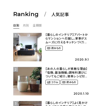
Ranking
人気記事
日別
月別
全期間
【暮らしのインテリア】アパートか
1
らマンションへ引越し。家事がス
ムーズに行えるキッチンづくり〜
２LDKの賃貸暮らし
読みもの
（mari_ppe_さん）
2020.9.1
【あの人の暮らしが素敵な理由】
2
「塩麹、醤油麹編」調味料選びに
ついてもご紹介。簡単レシピ付
き〜発酵食品のある暮らし
コラム
読みもの
（__mamigram___さん）
2020.1.10
【暮らしのインテリア】よく見かけ
3