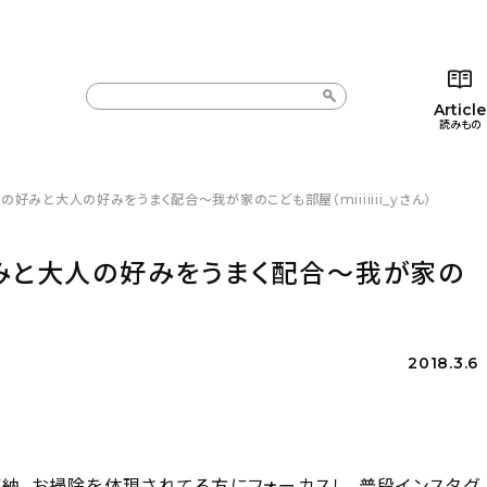
Article
読みもの
の好みと大人の好みをうまく配合〜我が家のこども部屋（miiiiiii_yさん）
カテゴリー一覧
カテゴリー一覧
コラム
インテ
新着記事
新着記事
インテリア
日用
好みと大人の好みをうまく配合〜我が家の
人気の記事
人気の記事
キッチン
キッチ
おすすめの記事
おすすめの記事
収納/掃除
ギフト
2018.3.6
収納、お掃除を体現されてる方にフォーカスし、普段インスタグ