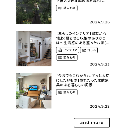
平屋と大きな庭のある暮らし
（tsumikiniwaさん）
読みもの
2024.9.26
【暮らしのインテリア】家族が心
地よく暮らせる収納のあり方と
は〜生活感のある整ったお家（
kaya___ieさん）
インテリア
コラム
読みもの
2024.9.23
【今までもこれからも。ずっと大切
にしたいもの】憧れだった北欧家
具のある暮らしの風景
（m._.k_homeさん）
読みもの
2024.9.22
and more