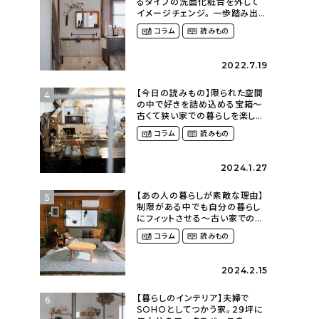
るタイプの洗面化粧台を外して
イメージチェンジ。 一歩踏み出し
て理想の空間へ〜築１２年の建
コラム
読みもの
売住宅をDIYする暮らし
（asasa0509さん）
2022.7.19
【今日の読みもの】限られた空間
4
の中で好きを詰め込める宝箱〜
古くて狭い家での暮らしを楽しむ
（2nyan_and_lifestylesさん）
コラム
読みもの
2024.1.27
【あの人の暮らしが素敵な理由】
5
制限がある中でも自分の暮らし
にフィットさせる〜古い家での暮
らしを楽しむ（idasanchiさん）
コラム
読みもの
2024.2.15
【暮らしのインテリア】夫婦で
6
SOHOとしてつかう家。２９坪に