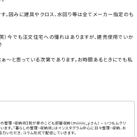
す。因みに建具やクロス、水回り等は全てメーカー指定のも
（笑）今でも注文住宅への憧れはありますが、建売使用でいか
♪
ぁ～と思っている次第であります。お時間あるときにでも私
暮らしの整理・収納術】我が家のこども部屋収納（miiiiiii_yさん） – いつもムクリ
います。「暮らしの整理・収納術」はインスタグラム中心に日々整理・収納、お
力いただき、コラム形式で配信していきます。