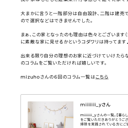
大まかに言うと一階部分は自由設計、二階は建売で
ので選択などはできませんでした。
まぁ、この家となったのも理由は色々とございます
に素敵な家に見せるかというコダワリは持ってます
出来る限り自分の理想のお家に近づけていけたらな
のコラムをご覧いただければ嬉しいです。
mizuhoさんの６回のコラム一覧は
こちら
miiiiiii_yさん
miiiiiii_yさんの一覧。【
をご覧いただきありがとうござ
掃除を実践されている方にご協