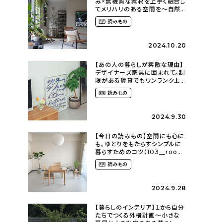
み×無機質な素材を上手く融合し
てメリハリのある空間を〜自然
に囲まれて暮らす（ki_no_ieさ
読みもの
ん）
2024.10.20
【あの人の暮らしが素敵な理由】
デザイナーズ家具に囲まれて。制
限がある賃貸でもワンランク上
のお部屋に〜狭くても好きな暮
読みもの
らしのこと（_____chika708さ
ん）
2024.9.30
【今日の読みもの】空間にも心に
も。ゆとりをもたらすシンプルに
暮らすためのコツ（103__room
さん）
読みもの
2024.9.28
【暮らしのインテリア】１から自分
たちでつくる外構計画〜小さな