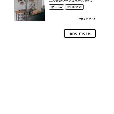
二人分のワークスペースを〜枠
に囚われない自由な暮らし方
コラム
読みもの
（norisuke_mobさん）
2022.2.14
and more