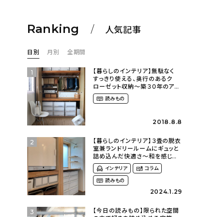
Ranking
人気記事
日別
月別
全期間
【暮らしのインテリア】無駄なく
1
すっきり使える、奥行のあるク
ローゼット収納〜築３０年のア
パートにある暮らし
読みもの
（mari_ppe_さん）
2018.8.8
【暮らしのインテリア】３畳の脱衣
2
室兼ランドリールームにギュッと
詰め込んだ快適さ〜和を感じる
平屋に暮らす（heco_homeさ
インテリア
コラム
ん）
読みもの
2024.1.29
【今日の読みもの】限られた空間
3