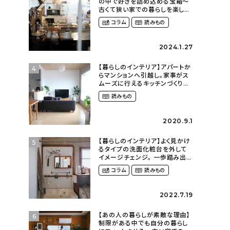
の中で好きを詰め込める宝箱〜
古くて狭い家での暮らしを楽しむ
（2nyan_and_lifestylesさん）
コラム
読みもの
2024.1.27
【暮らしのインテリア】アパートか
4
らマンションへ引越し。家事がス
ムーズに行えるキッチンづくり〜
２LDKの賃貸暮らし
読みもの
（mari_ppe_さん）
2020.9.1
【暮らしのインテリア】よく見かけ
5
るタイプの洗面化粧台を外して
イメージチェンジ。 一歩踏み出し
て理想の空間へ〜築１２年の建
コラム
読みもの
売住宅をDIYする暮らし
（asasa0509さん）
2022.7.19
【あの人の暮らしが素敵な理由】
6
制限がある中でも自分の暮らし