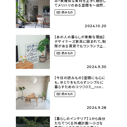
み×無機質な素材を上手く融合し
てメリハリのある空間を〜自然
に囲まれて暮らす（ki_no_ieさ
読みもの
ん）
2024.10.20
【あの人の暮らしが素敵な理由】
デザイナーズ家具に囲まれて。制
限がある賃貸でもワンランク上
のお部屋に〜狭くても好きな暮
読みもの
らしのこと（_____chika708さ
ん）
2024.9.30
【今日の読みもの】空間にも心に
も。ゆとりをもたらすシンプルに
暮らすためのコツ（103__room
さん）
読みもの
2024.9.28
【暮らしのインテリア】１から自分
たちでつくる外構計画〜小さな