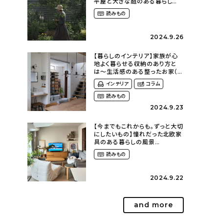
平屋と大きな庭のある暮らし
（tsumikiniwaさん）
読みもの
2024.9.26
【暮らしのインテリア】家族が心
地よく暮らせる収納のあり方と
は〜生活感のある整ったお家（
kaya___ieさん）
インテリア
コラム
読みもの
2024.9.23
【今までもこれからも。ずっと大切
にしたいもの】憧れだった北欧家
具のある暮らしの風景
（m._.k_homeさん）
読みもの
2024.9.22
and more