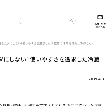
Article
読みもの
材をムダにしない！使いやすさを追求した冷蔵庫の活用方法（st.345さん）
カテゴリー一覧
カテゴリー一覧
コラム
インテ
新着記事
新着記事
インテリア
日用
ムダにしない！使いやすさを追求した冷蔵
人気の記事
人気の記事
キッチン
キッチ
おすすめの記事
おすすめの記事
収納/掃除
ギフト
2019.4.8
々整理・収納、お掃除を実践されている方にご協力いただき、