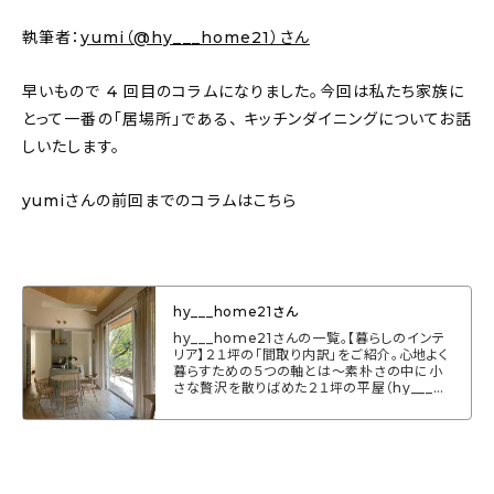
About
執筆者：
yumi（@hy___home21）さん
会社概要
早いもので 4 回目のコラムになりました。今回は私たち家族に
プライバシーポリシー
とって一番の「居場所」である、 キッチンダイニングについてお話
しいたします。
お問い合わせ
yumiさんの前回までのコラムはこちら
hy___home21さん
hy___home21さんの一覧。【暮らしのインテ
リア】２１坪の「間取り内訳」をご紹介。心地よく
暮らすための５つの軸とは〜素朴さの中に小
さな贅沢を散りばめた２１坪の平屋（hy___ho
me21さん） - いつもムクリをご覧いただきあ
りがとうございます。「暮らしのインテリア」では
すてきなお家やインテリア、整理・収納、お掃除
を体現されてる方にフォーカスし、普段インス
タグラムでは発信しきれない実体験をコラム形
式で配信していきます。注文住宅、マンション、