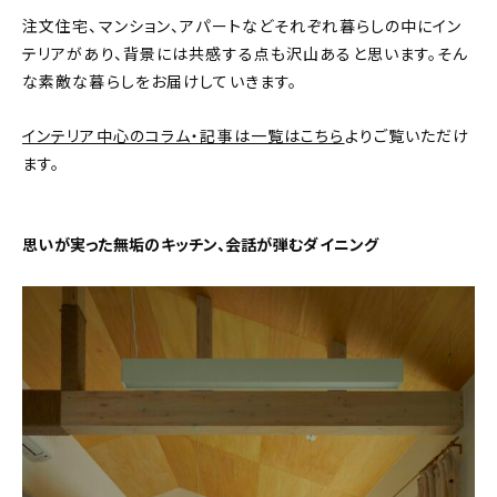
注文住宅、マンション、アパートなどそれぞれ暮らしの中にイン
おすすめの記事
テリアがあり、背景には共感する点も沢山あると思います。そん
な素敵な暮らしをお届けしていきます。
コラム
インテリア中心のコラム・記事は一覧はこちら
よりご覧いただけ
インテリア
ます。
キッチン
思いが実った無垢のキッチン、会話が弾むダイニング
収納/掃除
暮らし
daily mukuri
/ アイテム
カテゴリー一覧