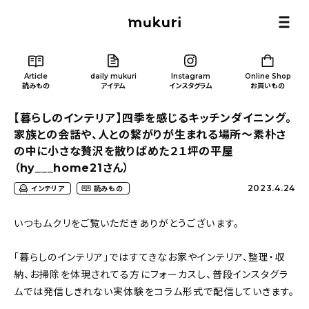
Article
daily mukuri
Instagram
Online Shop
読みもの
アイテム
インスタグラム
お買いもの
【暮らしのインテリア】四季を感じるキッチンダイニング。
家族との会話や、人との繋がりが生まれる場所〜素朴さ
の中に小さな贅沢を散りばめた２１坪の平屋
（hy___home21さん）
Article
/ 読みもの
2023.4.24
インテリア
読みもの
いつもムクリをご覧いただきありがとうございます。
カテゴリー一覧
「暮らしのインテリア」ではすてきなお家やインテリア、整理・収
新着記事
納、お掃除を体現されてる方にフォーカスし、普段インスタグラ
ムでは発信しきれない実体験をコラム形式で配信していきます。
人気の記事