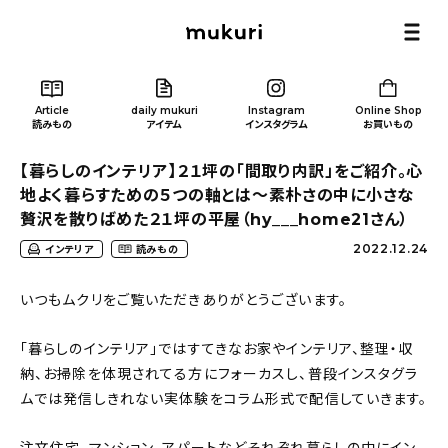
Article
daily mukuri
Instagram
Online Shop
読みもの
アイテム
インスタグラム
お買いもの
【暮らしのインテリア】２１坪の「間取り内訳」をご紹介。心
地よく暮らすための５つの軸とは〜素朴さの中に小さな
贅沢を散りばめた２１坪の平屋（hy___home21さん）
2022.12.24
インテリア
読みもの
Article
/ 読みもの
いつもムクリをご覧いただきありがとうございます。
カテゴリー一覧
「暮らしのインテリア」ではすてきなお家やインテリア、整理・収
納、お掃除を体現されてる方にフォーカスし、普段インスタグラ
新着記事
ムでは発信しきれない実体験をコラム形式で配信していきます。
人気の記事