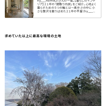
hy___home21さんの一覧。【暮らしのインテ
About
リア】２１坪の「間取り内訳」をご紹介。心地よく
暮らすための５つの軸とは〜素朴さの中に小
さな贅沢を散りばめた２１坪の平屋（hy___ho
会社概要
me21さん） - いつもムクリをご覧いただきあ
りがとうございます。「暮らしのインテリア」では
すてきなお家やインテリア、整理・収納、お掃除
プライバシーポリシー
を体現されてる方にフォーカスし、普段インス
タグラムでは発信しきれない実体験をコラム形
お問い合わせ
式で配信していきます。注文住宅、マンション、
求めていた以上に最高な環境の土地
アパートなどそれぞれ暮らしの中にインテリア
があり、背景には共感する点も沢...