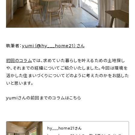
新着記事
人気の記事
おすすめの記事
執筆者：
yumi（@hy___home21）さん
インテリア
初回のコラム
では、求めていた暮らしを叶えるための土地探し
日用品
や、それまでの経緯についてご紹介いたしました。今回は環境を
活かした住まいづくりについてどのように考えたのかをお話した
キッチン
いと思います。
ギフト
yumiさんの前回までのコラムはこちら
キッズ
hy___home21さん