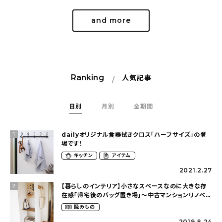
and more
Ranking
人気記事
日別
月別
全期間
dailyオリジナル食器拭きクロス「ハーフサイズ」の登
1
場です！
キッチン
アイテム
2021.2.27
【暮らしのインテリア】小さなスペースなのに大きな存
2
在感「帰宅後のバッグ置き場」～中古マンションリノベー
ションで叶えたコダワリの暮らし（cocoyuko___さ
読みもの
ん）
2019.8.24