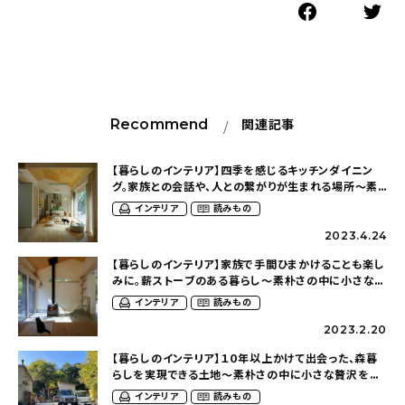
Recommend
関連記事
【暮らしのインテリア】四季を感じるキッチンダイニン
グ。家族との会話や、人との繋がりが生まれる場所〜素
朴さの中に小さな贅沢を散りばめた２１坪の平屋
インテリア
読みもの
（hy___home21さん）
2023.4.24
【暮らしのインテリア】家族で手間ひまかけることも楽し
みに。薪ストーブのある暮らし〜素朴さの中に小さな贅
沢を散りばめた２１坪の平屋（hy___home21さん）
インテリア
読みもの
2023.2.20
【暮らしのインテリア】１０年以上かけて出会った、森暮
らしを実現できる土地〜素朴さの中に小さな贅沢を散
りばめた２１坪の平屋（hy___home21さん）
インテリア
読みもの