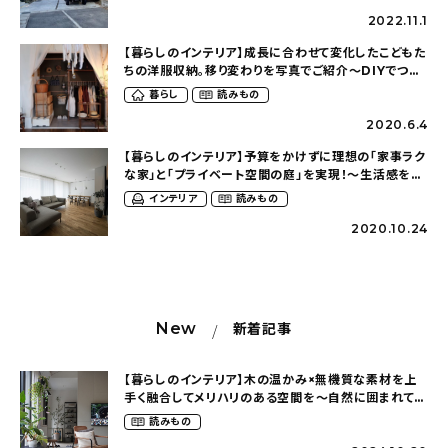
2022.11.1
【暮らしのインテリア】成長に合わせて変化したこどもた
ちの洋服収納。移り変わりを写真でご紹介～DIYでつく
る、自分らしい暮らしとおうち（mumakariさん）
暮らし
読みもの
2020.6.4
【暮らしのインテリア】予算をかけずに理想の「家事ラク
な家」と「プライベート空間の庭」を実現！〜生活感を感
じさせない家づくり（mitsu20170805さん）
インテリア
読みもの
2020.10.24
New
新着記事
【暮らしのインテリア】木の温かみ×無機質な素材を上
手く融合してメリハリのある空間を〜自然に囲まれて暮
らす（ki_no_ieさん）
読みもの