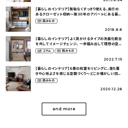
【暮らしのインテリア】無駄なくすっきり使える、奥行の
3
あるクローゼット収納〜築３０年のアパートにある暮ら
し（mari_ppe_さん）
読みもの
2018.8.8
【暮らしのインテリア】よく見かけるタイプの洗面化粧台
4
を外してイメージチェンジ。 一歩踏み出して理想の空間
へ〜築１２年の建売住宅をDIYする暮らし
コラム
読みもの
（asasa0509さん）
2022.7.19
【暮らしのインテリア】６畳の和室をリビングに。落ち着
5
きや心地よさを感じる空間づくり〜どこか懐かしい団地
暮らし（fumi4511さん）
読みもの
2020.12.28
and more