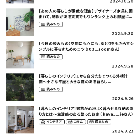
2024.10.20
【あの人の暮らしが素敵な理由】デザイナーズ家具に囲
まれて。制限がある賃貸でもワンランク上のお部屋に〜
狭くても好きな暮らしのこと（_____chika708さん）
読みもの
2024.9.30
【今日の読みもの】空間にも心にも。ゆとりをもたらすシ
ンプルに暮らすためのコツ（103__roomさん）
読みもの
2024.9.28
【暮らしのインテリア】１から自分たちでつくる外構計
画〜小さな平屋と大きな庭のある暮らし
（tsumikiniwaさん）
読みもの
2024.9.26
【暮らしのインテリア】家族が心地よく暮らせる収納のあ
り方とは〜生活感のある整ったお家（ kaya___ieさん）
インテリア
コラム
読みもの
2024.9.23