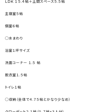
LDK １５.４帖＋土間スペース５.５帖
主寝室５帖
個室６帖
◯水まわり
浴室１坪サイズ
洗面コーナー １.５ 帖
脱衣室１.５帖
トイレ１帖
◯収納（全体で４.７５帖とかなり少なめ）
クローゼット２.１帖（０.７帖×３人分）