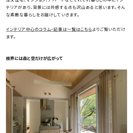
注文住宅、マンション、アパートなどそれぞれ暮らしの中にイン
テリアがあり、背景には共感する点も沢山あると思います。そん
おすすめの記事
な素敵な暮らしをお届けしていきます。
コラム
インテリア中心のコラム・記事は一覧はこちら
よりご覧いただけ
ます。
インテリア
キッチン
視界には森と空だけが広がって
収納/掃除
暮らし
daily mukuri
/ アイテム
カテゴリー一覧