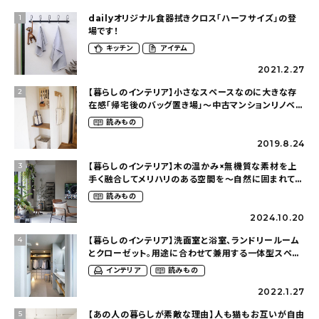
dailyオリジナル食器拭きクロス「ハーフサイズ」の登
1
場です！
キッチン
アイテム
2021.2.27
【暮らしのインテリア】小さなスペースなのに大きな存
2
在感「帰宅後のバッグ置き場」～中古マンションリノベー
ションで叶えたコダワリの暮らし（cocoyuko___さ
読みもの
ん）
2019.8.24
【暮らしのインテリア】木の温かみ×無機質な素材を上
3
手く融合してメリハリのある空間を〜自然に囲まれて暮
らす（ki_no_ieさん）
読みもの
2024.10.20
【暮らしのインテリア】洗面室と浴室、ランドリールーム
4
とクローゼット。用途に合わせて兼用する一体型スペー
ス〜仕切りのないゆるく繋がったおうち（olney.03さ
インテリア
読みもの
ん）
2022.1.27
【あの人の暮らしが素敵な理由】人も猫もお互いが自由
5