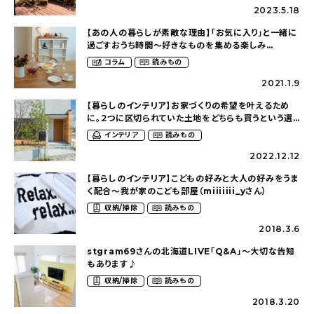
2023.5.18
【あの人の暮らしが素敵な理由】「お気に入り」と一緒に
過ごすおうち時間〜好きなものを集める楽しみ
（aoi.home2017さん）
コラム
読みもの
2021.1.9
【暮らしのインテリア】お家づくりの希望を叶えるため
に。２つに区切られていた土地をどちらも買うという選
択〜歳を重ねても長く愛せるシンプルな家
インテリア
読みもの
（aoi.home2017さん）
2022.12.12
【暮らしのインテリア】こどもの好みと大人の好みをうま
く配合〜我が家のこども部屋（miiiiiii_yさん）
収納/掃除
読みもの
2018.3.6
stgram69さんの北海道LIVE「Q&A」〜大切な告知
もあります♪
収納/掃除
読みもの
2018.3.20