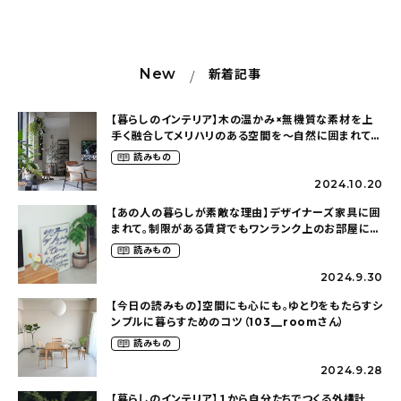
New
新着記事
【暮らしのインテリア】木の温かみ×無機質な素材を上
手く融合してメリハリのある空間を〜自然に囲まれて暮
らす（ki_no_ieさん）
読みもの
2024.10.20
【あの人の暮らしが素敵な理由】デザイナーズ家具に囲
まれて。制限がある賃貸でもワンランク上のお部屋に〜
狭くても好きな暮らしのこと（_____chika708さん）
読みもの
2024.9.30
【今日の読みもの】空間にも心にも。ゆとりをもたらすシ
ンプルに暮らすためのコツ（103__roomさん）
読みもの
2024.9.28
【暮らしのインテリア】１から自分たちでつくる外構計