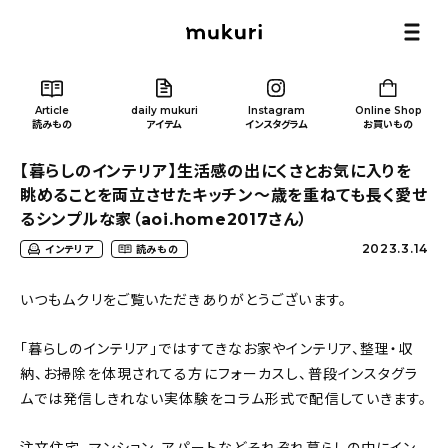
Article
daily mukuri
Instagram
Online Shop
読みもの
アイテム
インスタグラム
お買いもの
【暮らしのインテリア】生活感の出にくさとお気に入りを
眺めることを両立させたキッチン〜歳を重ねても長く愛せ
るシンプルな家（aoi.home2017さん）
2023.3.14
インテリア
読みもの
Article
/ 読みもの
いつもムクリをご覧いただきありがとうございます。
カテゴリー一覧
「暮らしのインテリア」ではすてきなお家やインテリア、整理・収
納、お掃除を体現されてる方にフォーカスし、普段インスタグラ
新着記事
ムでは発信しきれない実体験をコラム形式で配信していきます。
人気の記事