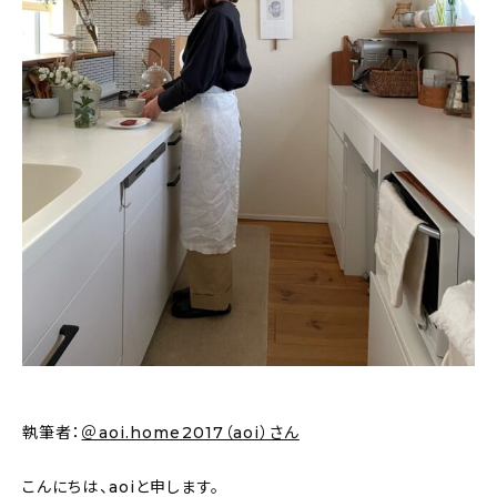
新着記事
人気の記事
おすすめの記事
インテリア
日用品
キッチン
ギフト
キッズ
執筆者：
＠aoi.home2017（aoi）さん
こんにちは、aoiと申します。