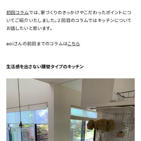
About
初回コラム
では、家づくりのきっかけやこだわったポイントにつ
会社概要
いてご紹介いたしました。２回目のコラムではキッチンについて
お話したいと思います。
プライバシーポリシー
お問い合わせ
aoiさんの前回までのコラムは
こちら
生活感を出さない腰壁タイプのキッチン