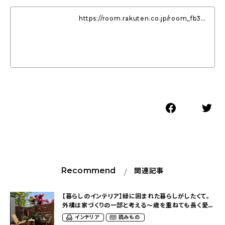
https://room.rakuten.co.jp/room_fb33
2c2948/items
Recommend
関連記事
【暮らしのインテリア】緑に囲まれた暮らしがしたくて。
外構は家づくりの一部と考える〜歳を重ねても長く愛せ
るシンプルな家（aoi.home2017さん）
インテリア
読みもの