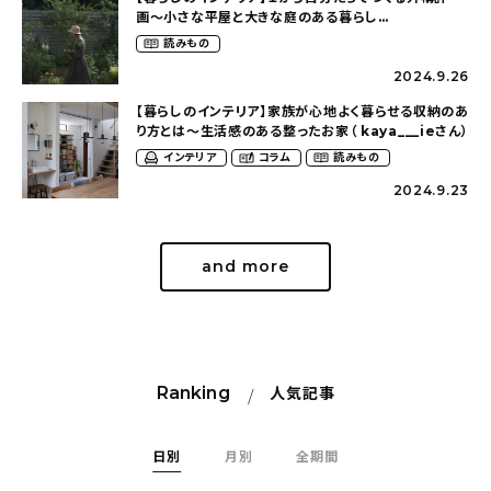
画〜小さな平屋と大きな庭のある暮らし
（tsumikiniwaさん）
読みもの
2024.9.26
【暮らしのインテリア】家族が心地よく暮らせる収納のあ
り方とは〜生活感のある整ったお家（ kaya___ieさん）
インテリア
コラム
読みもの
2024.9.23
and more
Ranking
人気記事
日別
月別
全期間