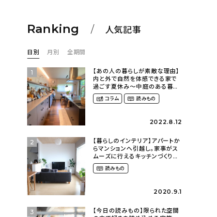
Ranking
人気記事
日別
月別
全期間
【あの人の暮らしが素敵な理由】
1
内と外で自然を体感できる家で
過ごす夏休み〜中庭のある暮ら
し（yume_2700さん）
コラム
読みもの
2022.8.12
【暮らしのインテリア】アパートか
2
らマンションへ引越し。家事がス
ムーズに行えるキッチンづくり〜
２LDKの賃貸暮らし
読みもの
（mari_ppe_さん）
2020.9.1
【今日の読みもの】限られた空間
3