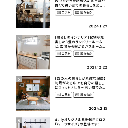
の中で好きを詰め込める宝箱〜
古くて狭い家での暮らしを楽しむ
（2nyan_and_lifestylesさん）
コラム
読みもの
2024.1.27
【暮らしのインテリア】収納が充
4
実した３畳のランドリールーム
と、玄関から繋がるバスルーム〜
家族それぞれがくつろげて、少し
コラム
読みもの
遊び心のある家（megu6465さ
ん）
2021.12.22
【あの人の暮らしが素敵な理由】
5
制限がある中でも自分の暮らし
にフィットさせる〜古い家での暮
らしを楽しむ（idasanchiさん）
コラム
読みもの
2024.2.15
dailyオリジナル食器拭きクロス
6
「ハーフサイズ」の登場です！