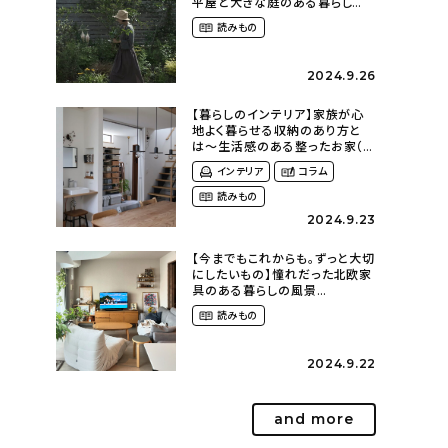
平屋と大きな庭のある暮らし
（tsumikiniwaさん）
読みもの
2024.9.26
【暮らしのインテリア】家族が心
地よく暮らせる収納のあり方と
は〜生活感のある整ったお家（
kaya___ieさん）
インテリア
コラム
読みもの
2024.9.23
【今までもこれからも。ずっと大切
にしたいもの】憧れだった北欧家
具のある暮らしの風景
（m._.k_homeさん）
読みもの
2024.9.22
and more