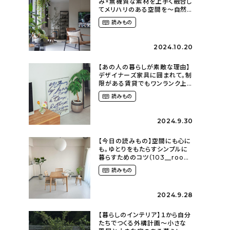
み×無機質な素材を上手く融合し
てメリハリのある空間を〜自然
に囲まれて暮らす（ki_no_ieさ
読みもの
ん）
2024.10.20
【あの人の暮らしが素敵な理由】
デザイナーズ家具に囲まれて。制
限がある賃貸でもワンランク上
のお部屋に〜狭くても好きな暮
読みもの
らしのこと（_____chika708さ
ん）
2024.9.30
【今日の読みもの】空間にも心に
も。ゆとりをもたらすシンプルに
暮らすためのコツ（103__room
さん）
読みもの
2024.9.28
【暮らしのインテリア】１から自分
たちでつくる外構計画〜小さな