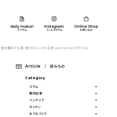
daily mukuri
Instagram
Online Shop
アイテム
インスタグラム
お買いもの
重ねても長く愛せるシンプルな家（aoi.home2017さん）
リア
暮らし
キッズ
品
Article
/ 読みもの
ン
Category
コラム
取材記事
インテリア
キッチン
おうちづくり