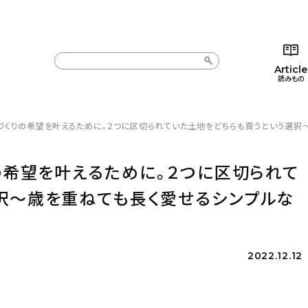
Article
読みもの
づくりの希望を叶えるために。２つに区切られていた土地をどちらも買うという選択〜歳を
カテゴリー一覧
カテゴリー一覧
コラム
インテ
新着記事
新着記事
インテリア
日用
の希望を叶えるために。２つに区切られて
人気の記事
人気の記事
キッチン
キッチ
択〜歳を重ねても長く愛せるシンプルな
おすすめの記事
おすすめの記事
収納/掃除
ギフト
2022.12.12