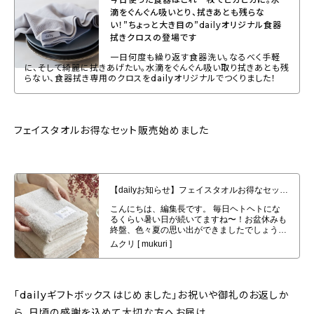
滴をぐんぐん吸いとり、拭きあとも残らな
い！”ちょっと大き目の”dailyオリジナル食器
拭きクロスの登場です
一日何度も繰り返す食器洗い。なるべく手軽
に、そして綺麗に拭きあげたい。水滴をぐんぐん吸い取り拭きあとも残
らない、食器拭き専用のクロスをdailyオリジナルでつくりました！
フェイスタオルお得なセット販売始めました
【dailyお知らせ】フェイスタオルお得なセット販売始めました。
「dailyギフトボックスはじめました」お祝いや御礼のお返しか
ら、日頃の感謝を込めて大切な方へお届け