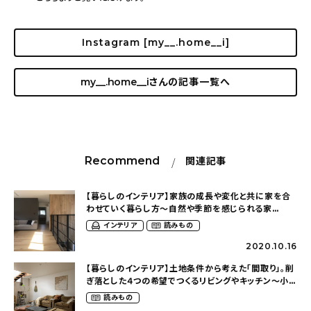
Instagram [my__.home__i]
my__.home__i
さんの記事一覧へ
Recommend
関連記事
【暮らしのインテリア】家族の成長や変化と共に家を合
わせていく暮らし方〜自然や季節を感じられる家
（srms_houseさん）
インテリア
読みもの
2020.10.16
【暮らしのインテリア】土地条件から考えた「間取り」。削
ぎ落とした４つの希望でつくるリビングやキッチン〜小さ
く住まう楽しさを感じる、建築家の自邸
読みもの
（mattam_interiorさん）