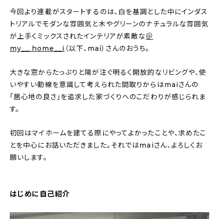
About
今回より連載がスタートするのは、白を基調とした中にインダス
トリアルでモダンな雰囲気と木やグリーンのナチュラルな雰囲気
会社概要
が上手くミックスされたインテリアが素敵な
＠
プライバシーポリシー
my__.home__i
（以下、mai）さんのおうち。
お問い合わせ
大きな窓からたっぷりと陽が注ぐ明るく開放的なリビングや、使
いやすい動線を意識して考えられた間取りからはmaiさんの
「居心地の良さ」を追求した家づくりへのこだわりが感じられま
す。
初回はマイホームを建てる際にやってよかったことや、求めたこ
とを中心にお話いただきました。それではmaiさん、よろしくお
願いします。
はじめに自己紹介