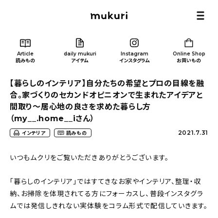
Article
daily mukuri
Instagram
Online Shop
読みもの
アイテム
インスタグラム
お買いもの
【暮らしのインテリア】自分たちの希望とプロの目線を融
合。家づくりのセカンドオピニオンで生まれたアイデアと
間取り〜居心地の良さを求めた暮らし方
（my__.home__iさん）
Article
/ 読みもの
2021.7.31
インテリア
読みもの
いつもムクリをご覧いただきありがとうございます。
カテゴリー一覧
「暮らしのインテリア」ではすてきなお家やインテリア、整理・収
新着記事
納、お掃除を体現されてる方にフォーカスし、普段インスタグラ
ムでは発信しきれない実体験をコラム形式で配信していきます。
人気の記事