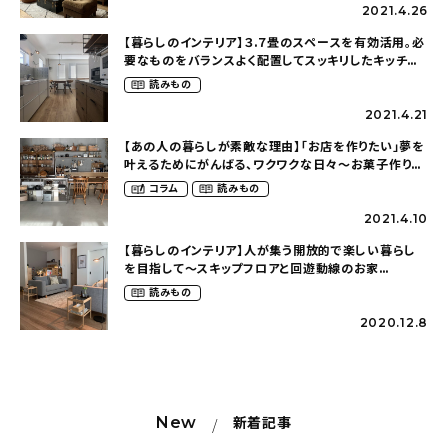
2021.4.26
【暮らしのインテリア】３.７畳のスペースを有効活用。必
要なものをバランスよく配置してスッキリしたキッチン
に〜２７坪の幸せな空間づくり（s_gift_zさん）
読みもの
2021.4.21
【あの人の暮らしが素敵な理由】「お店を作りたい」夢を
叶えるためにがんばる、ワクワクな日々〜お菓子作りへ
の思い（inuco4194さん）
コラム
読みもの
2021.4.10
【暮らしのインテリア】人が集う開放的で楽しい暮らし
を目指して〜スキップフロアと回遊動線のお家
（reigram_houseさん）
読みもの
2020.12.8
New
新着記事