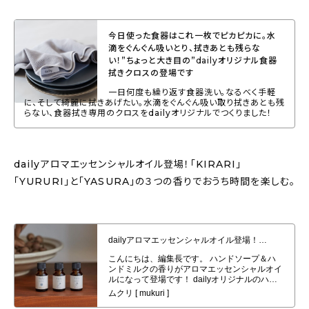
今日使った食器はこれ一枚でピカピカに。水
滴をぐんぐん吸いとり、拭きあとも残らな
い！”ちょっと大き目の”dailyオリジナル食器
拭きクロスの登場です
一日何度も繰り返す食器洗い。なるべく手軽
に、そして綺麗に拭きあげたい。水滴をぐんぐん吸い取り拭きあとも残
らない、食器拭き専用のクロスをdailyオリジナルでつくりました！
dailyアロマエッセンシャルオイル登場！「KIRARI」
「YURURI」と「YASURA」の３つの香りでおうち時間を楽しむ。
dailyアロマエッセンシャルオイル登場！「KIRARI」「YURURI」と
「YASURA」の３つの香りでおうち時間を楽しむ。