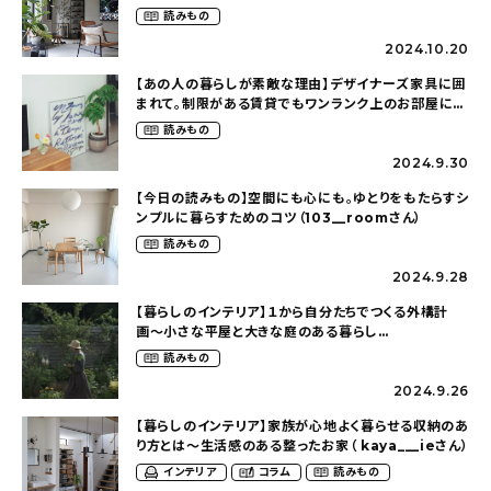
らす（ki_no_ieさん）
読みもの
2024.10.20
【あの人の暮らしが素敵な理由】デザイナーズ家具に囲
まれて。制限がある賃貸でもワンランク上のお部屋に〜
狭くても好きな暮らしのこと（_____chika708さん）
読みもの
2024.9.30
【今日の読みもの】空間にも心にも。ゆとりをもたらすシ
ンプルに暮らすためのコツ（103__roomさん）
読みもの
2024.9.28
【暮らしのインテリア】１から自分たちでつくる外構計
画〜小さな平屋と大きな庭のある暮らし
（tsumikiniwaさん）
読みもの
2024.9.26
【暮らしのインテリア】家族が心地よく暮らせる収納のあ
り方とは〜生活感のある整ったお家（ kaya___ieさん）
インテリア
コラム
読みもの