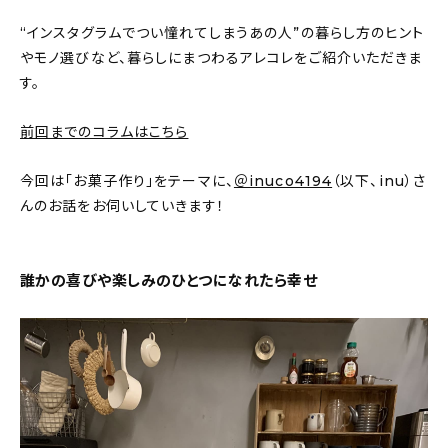
新着記事
“インスタグラムでつい憧れてしまうあの人”の暮らし方のヒント
やモノ選びなど、暮らしにまつわるアレコレをご紹介いただきま
人気の記事
す。
おすすめの記事
前回までのコラムはこちら
インテリア
今回は「お菓子作り」をテーマに、
＠inuco4194
（以下、inu）さ
日用品
んのお話をお伺いしていきます！
キッチン
誰かの喜びや楽しみのひとつになれたら幸せ
ギフト
キッズ