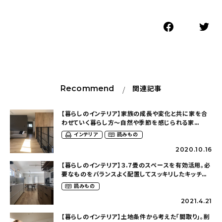
Recommend
関連記事
【暮らしのインテリア】家族の成長や変化と共に家を合
わせていく暮らし方〜自然や季節を感じられる家
（srms_houseさん）
インテリア
読みもの
2020.10.16
【暮らしのインテリア】３.７畳のスペースを有効活用。必
要なものをバランスよく配置してスッキリしたキッチン
に〜２７坪の幸せな空間づくり（s_gift_zさん）
読みもの
2021.4.21
【暮らしのインテリア】土地条件から考えた「間取り」。削