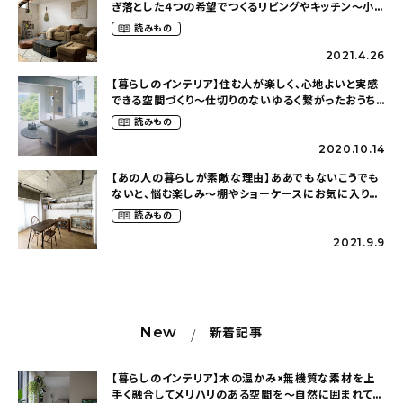
ぎ落とした４つの希望でつくるリビングやキッチン〜小さ
く住まう楽しさを感じる、建築家の自邸
読みもの
（mattam_interiorさん）
2021.4.26
【暮らしのインテリア】住む人が楽しく、心地よいと実感
できる空間づくり〜仕切りのないゆるく繋がったおうち
（olney.03さん）
読みもの
2020.10.14
【あの人の暮らしが素敵な理由】ああでもないこうでも
ないと、悩む楽しみ〜棚やショーケースにお気に入りを
並べて（kumacokumaoさん）
読みもの
2021.9.9
New
新着記事
【暮らしのインテリア】木の温かみ×無機質な素材を上
手く融合してメリハリのある空間を〜自然に囲まれて暮