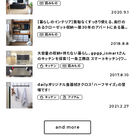
賃貸暮らし（mari_ppe_さん）
読みもの
2020.9.1
【暮らしのインテリア】無駄なくすっきり使える、奥行の
3
あるクローゼット収納〜築３０年のアパートにある暮ら
し（mari_ppe_さん）
読みもの
2018.8.8
大容量の収納×持たない暮らし。gpgp_ismartさん
4
のキッチンを探索！【一条工務店 スマートキッチン(ワイ
ドカウンター)】
キッチン
読みもの
2017.8.10
dailyオリジナル食器拭きクロス「ハーフサイズ」の登
5
場です！
キッチン
アイテム
2021.2.27
and more