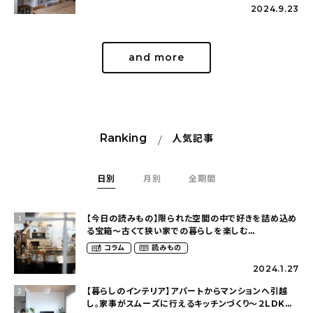
2024.9.23
and more
Ranking
人気記事
日別
月別
全期間
【今日の読みもの】限られた空間の中で好きを詰め込め
1
る宝箱〜古くて狭い家での暮らしを楽しむ
（2nyan_and_lifestylesさん）
コラム
読みもの
2024.1.27
【暮らしのインテリア】アパートからマンションへ引越
2
し。家事がスムーズに行えるキッチンづくり〜２LDKの