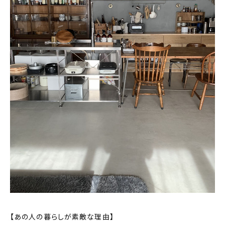
おすすめの記事
コラム
インテリア
キッチン
収納/掃除
暮らし
daily mukuri
/ アイテム
カテゴリー一覧
【あの人の暮らしが素敵な理由】