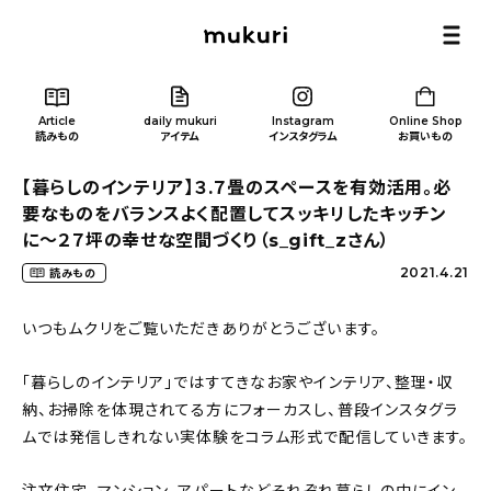
Article
daily mukuri
Instagram
Online Shop
読みもの
アイテム
インスタグラム
お買いもの
【暮らしのインテリア】３.７畳のスペースを有効活用。必
要なものをバランスよく配置してスッキリしたキッチン
に〜２７坪の幸せな空間づくり（s_gift_zさん）
2021.4.21
読みもの
Article
/ 読みもの
いつもムクリをご覧いただきありがとうございます。
カテゴリー一覧
「暮らしのインテリア」ではすてきなお家やインテリア、整理・収
納、お掃除を体現されてる方にフォーカスし、普段インスタグラ
新着記事
ムでは発信しきれない実体験をコラム形式で配信していきます。
人気の記事