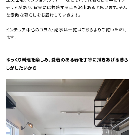
注文住宅、マンション、アパートなどそれぞれ暮らしの中にイン
テリアがあり、背景には共感する点も沢山あると思います。そん
おすすめの記事
な素敵な暮らしをお届けしていきます。
コラム
インテリア中心のコラム・記事は一覧はこちら
よりご覧いただけ
ます。
インテリア
キッチン
ゆっくり料理を楽しみ、愛着のある器を丁寧に拭きあげる暮ら
しがしたいから
収納/掃除
暮らし
daily mukuri
/ アイテム
カテゴリー一覧