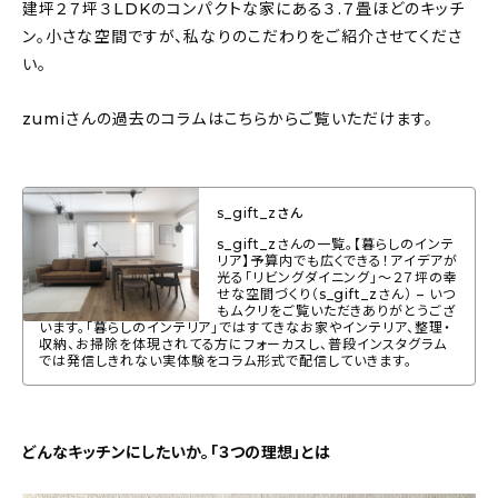
建坪２７坪３LDKのコンパクトな家にある３.７畳ほどのキッチ
About
ン。小さな空間ですが、私なりのこだわりをご紹介させてくださ
い。
会社概要
プライバシーポリシー
zumiさんの過去のコラムはこちらからご覧いただけます。
お問い合わせ
s_gift_zさん
s_gift_zさんの一覧。【暮らしのインテ
リア】予算内でも広くできる！アイデアが
光る「リビングダイニング」〜２７坪の幸
せな空間づくり（s_gift_zさん） – いつ
もムクリをご覧いただきありがとうござ
います。「暮らしのインテリア」ではすてきなお家やインテリア、整理・
収納、お掃除を体現されてる方にフォーカスし、普段インスタグラム
では発信しきれない実体験をコラム形式で配信していきます。
どんなキッチンにしたいか。「３つの理想」とは