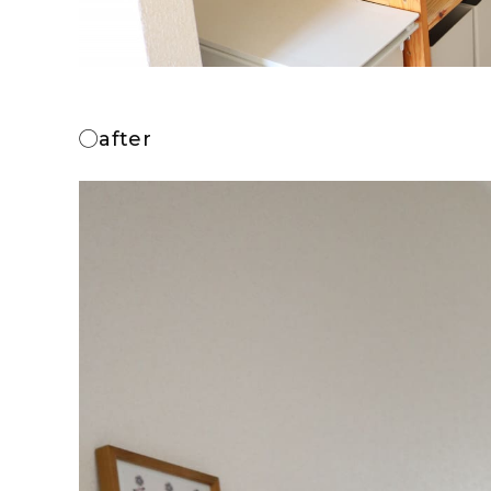
◯after