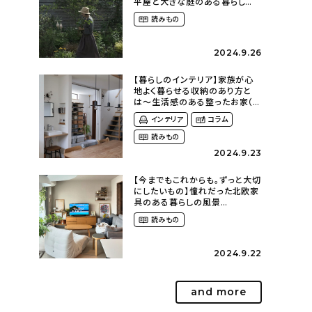
平屋と大きな庭のある暮らし
（tsumikiniwaさん）
読みもの
2024.9.26
【暮らしのインテリア】家族が心
地よく暮らせる収納のあり方と
は〜生活感のある整ったお家（
kaya___ieさん）
インテリア
コラム
読みもの
2024.9.23
【今までもこれからも。ずっと大切
にしたいもの】憧れだった北欧家
具のある暮らしの風景
（m._.k_homeさん）
読みもの
2024.9.22
and more