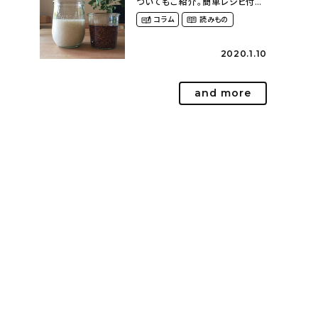
ついてもご紹介。簡単レシピ付
き〜発酵食品のある暮らし
コラム
読みもの
（__mamigram___さん）
2020.1.10
and more