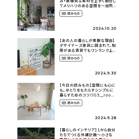
み×無機質な素材を上手く融合し
てメリハリのある空間を〜自然
に囲まれて暮らす（ki_no_ieさ
読みもの
ん）
2024.10.20
【あの人の暮らしが素敵な理由】
デザイナーズ家具に囲まれて。制
限がある賃貸でもワンランク上
のお部屋に〜狭くても好きな暮
読みもの
らしのこと（_____chika708さ
ん）
2024.9.30
【今日の読みもの】空間にも心に
も。ゆとりをもたらすシンプルに
暮らすためのコツ（103__room
さん）
読みもの
2024.9.28
【暮らしのインテリア】１から自分
たちでつくる外構計画〜小さな