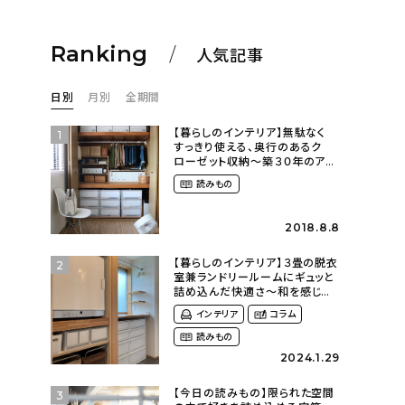
Ranking
人気記事
日別
月別
全期間
【暮らしのインテリア】無駄なく
1
すっきり使える、奥行のあるク
ローゼット収納〜築３０年のア
パートにある暮らし
読みもの
（mari_ppe_さん）
2018.8.8
【暮らしのインテリア】３畳の脱衣
2
室兼ランドリールームにギュッと
詰め込んだ快適さ〜和を感じる
平屋に暮らす（heco_homeさ
インテリア
コラム
ん）
読みもの
2024.1.29
【今日の読みもの】限られた空間
3