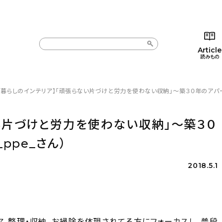
Article
読みもの
【暮らしのインテリア】「頑張らない片づけと労力を使わない収納」〜築３０年のアパートに
カテゴリー一覧
カテゴリー一覧
コラム
インテ
新着記事
新着記事
インテリア
日用
い片づけと労力を使わない収納」〜築３０
人気の記事
人気の記事
キッチン
キッチ
ppe_さん）
おすすめの記事
おすすめの記事
収納/掃除
ギフト
2018.5.1
ア、整理・収納、お掃除を体現されてる方にフォーカスし、普段