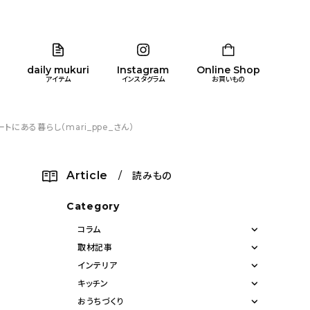
daily mukuri
Instagram
Online Shop
アイテム
インスタグラム
お買いもの
ある暮らし（mari_ppe_さん）
リア
暮らし
キッズ
品
Article
/ 読みもの
ン
Category
コラム
取材記事
インテリア
キッチン
おうちづくり