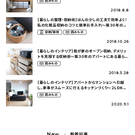
読みもの
2018.8.8
【暮らしの整理・収納術】ほんの少しの工夫で効率よく！
私の化粧品収納のコツと簡単お手入れ〜築３０年のア
パートにある暮らし（mari_ppe_さん）
収納/掃除
読みもの
2018.10.26
【暮らしのインテリア】我が家のオープン収納、デメリッ
トを克服する収納術〜築３０年のアパートにある暮らし
（mari_ppe_さん）
読みもの
2018.5.28
【暮らしのインテリア】アパートからマンションへ引越
し。家事がスムーズに行えるキッチンづくり〜２LDKの
賃貸暮らし（mari_ppe_さん）
読みもの
2020.9.1
New
新着記事