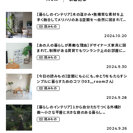
【暮らしのインテリア】木の温かみ×無機質な素材を上
手く融合してメリハリのある空間を〜自然に囲まれて暮
らす（ki_no_ieさん）
読みもの
2024.10.20
【あの人の暮らしが素敵な理由】デザイナーズ家具に囲
まれて。制限がある賃貸でもワンランク上のお部屋に〜
狭くても好きな暮らしのこと（_____chika708さん）
読みもの
2024.9.30
【今日の読みもの】空間にも心にも。ゆとりをもたらすシ
ンプルに暮らすためのコツ（103__roomさん）
読みもの
2024.9.28
【暮らしのインテリア】１から自分たちでつくる外構計
画〜小さな平屋と大きな庭のある暮らし
（tsumikiniwaさん）
読みもの
2024.9.26