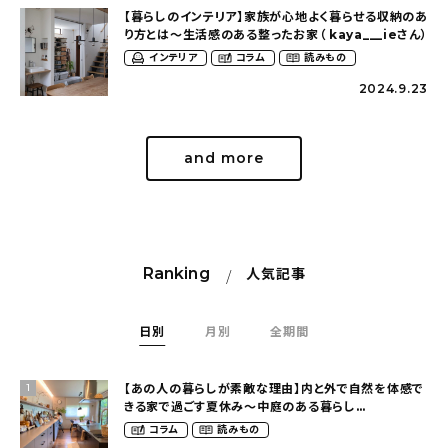
【暮らしのインテリア】家族が心地よく暮らせる収納のあ
り方とは〜生活感のある整ったお家（ kaya___ieさん）
インテリア
コラム
読みもの
2024.9.23
and more
Ranking
人気記事
日別
月別
全期間
【あの人の暮らしが素敵な理由】内と外で自然を体感で
1
きる家で過ごす夏休み〜中庭のある暮らし
（yume_2700さん）
コラム
読みもの