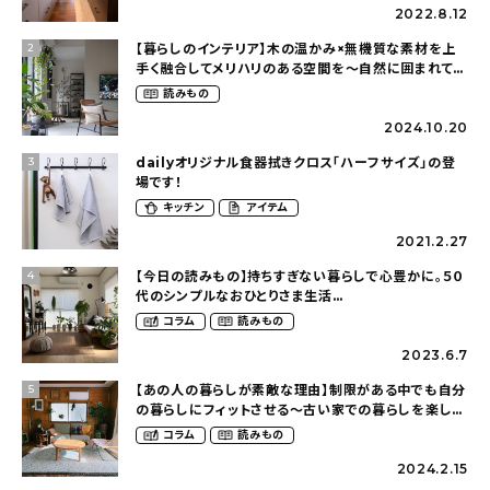
2022.8.12
【暮らしのインテリア】木の温かみ×無機質な素材を上
2
手く融合してメリハリのある空間を〜自然に囲まれて暮
らす（ki_no_ieさん）
読みもの
2024.10.20
dailyオリジナル食器拭きクロス「ハーフサイズ」の登
3
場です！
キッチン
アイテム
2021.2.27
【今日の読みもの】持ちすぎない暮らしで心豊かに。５０
4
代のシンプルなおひとりさま生活
（ohitorisama_kurasiさん）
コラム
読みもの
2023.6.7
【あの人の暮らしが素敵な理由】制限がある中でも自分
5
の暮らしにフィットさせる〜古い家での暮らしを楽しむ
（idasanchiさん）
コラム
読みもの
2024.2.15