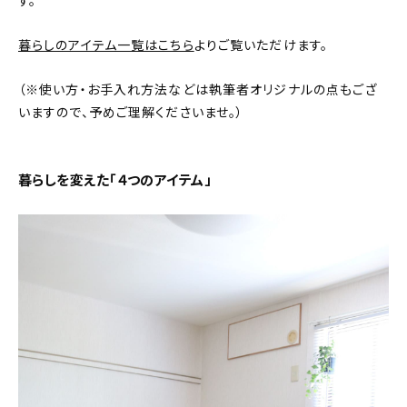
す。
おすすめの記事
暮らしのアイテム一覧はこちら
よりご覧いただけます。
コラム
（※使い方・お手入れ方法などは執筆者オリジナルの点もござ
いますので、予めご理解くださいませ。）
インテリア
キッチン
暮らしを変えた「４つのアイテム」
収納/掃除
暮らし
daily mukuri
/ アイテム
カテゴリー一覧