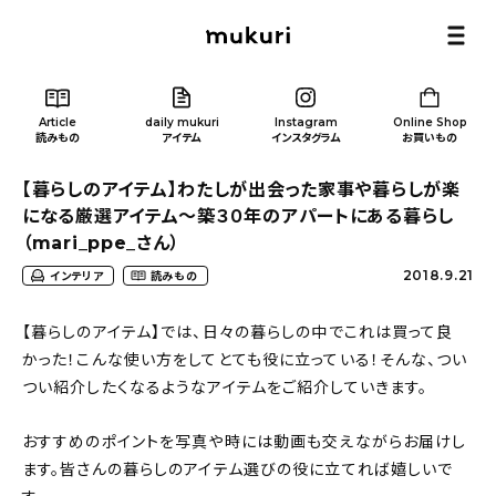
Article
daily mukuri
Instagram
Online Shop
読みもの
アイテム
インスタグラム
お買いもの
【暮らしのアイテム】わたしが出会った家事や暮らしが楽
になる厳選アイテム〜築３０年のアパートにある暮らし
（mari_ppe_さん）
2018.9.21
インテリア
読みもの
Article
/ 読みもの
【暮らしのアイテム】では、日々の暮らしの中でこれは買って良
かった！こんな使い方をしてとても役に立っている！そんな、つい
カテゴリー一覧
つい紹介したくなるようなアイテムをご紹介していきます。
新着記事
おすすめのポイントを写真や時には動画も交えながらお届けし
ます。皆さんの暮らしのアイテム選びの役に立てれば嬉しいで
人気の記事