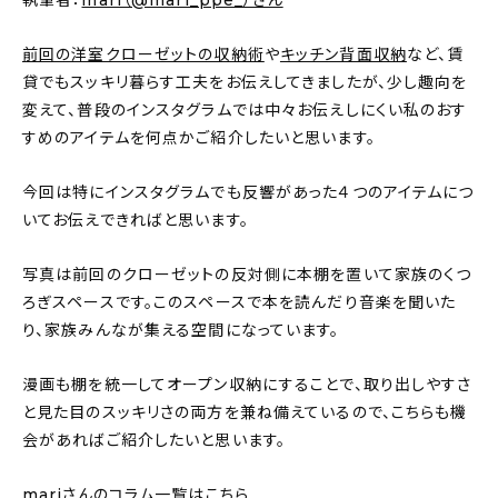
執筆者：
mari（@mari_ppe_）さん
About
前回の洋室クローゼットの収納術
や
キッチン背面収納
など、賃
会社概要
貸でもスッキリ暮らす工夫をお伝えしてきましたが、少し趣向を
プライバシーポリシー
変えて、普段のインスタグラムでは中々お伝えしにくい私のおす
すめのアイテムを何点かご紹介したいと思います。
お問い合わせ
今回は特にインスタグラムでも反響があった４つのアイテムにつ
いてお伝えできればと思います。
写真は前回のクローゼットの反対側に本棚を置いて家族のくつ
ろぎスペースです。このスペースで本を読んだり音楽を聞いた
り、家族みんなが集える空間になっています。
漫画も棚を統一してオープン収納にすることで、取り出しやすさ
と見た目のスッキリさの両方を兼ね備えているので、こちらも機
会があればご紹介したいと思います。
mariさんのコラム一覧はこちら