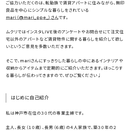
新着記事
ご協力いただくのは、転勤族で賃貸アパートに住みながら、無印
良品を中心にシンプルな暮らしをされている
人気の記事
mari（@mari_ppe_）さん
です。
ムクリではインスタLIVE後のアンケートやお問合せにて注文住
おすすめの記事
宅以外のアパートなど賃貸物件に関する暮らしを紹介して欲し
インテリア
いというご意見を多数いただきます。
日用品
そこで、mariさんにすっきりした暮らしの中にあるインテリアや
収納からアイテムまで定期的にご紹介いただきます。ほっこりす
キッチン
る暮らしが伝わってきますので、ぜひご覧ください♩
ギフト
はじめに自己紹介
キッズ
私は神戸市在住の３０代の専業主婦です。
主人、長女（１０歳）、長男（６歳）の４人家族で、築３０年の２