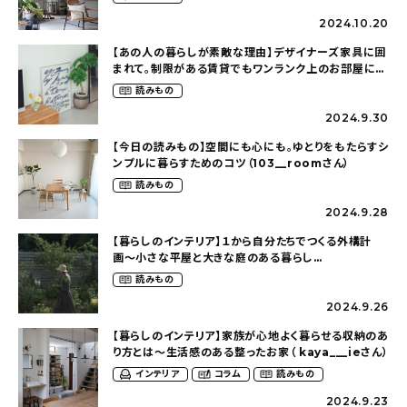
2024.10.20
【あの人の暮らしが素敵な理由】デザイナーズ家具に囲
まれて。制限がある賃貸でもワンランク上のお部屋に〜
狭くても好きな暮らしのこと（_____chika708さん）
読みもの
2024.9.30
【今日の読みもの】空間にも心にも。ゆとりをもたらすシ
ンプルに暮らすためのコツ（103__roomさん）
読みもの
2024.9.28
【暮らしのインテリア】１から自分たちでつくる外構計
画〜小さな平屋と大きな庭のある暮らし
（tsumikiniwaさん）
読みもの
2024.9.26
【暮らしのインテリア】家族が心地よく暮らせる収納のあ
り方とは〜生活感のある整ったお家（ kaya___ieさん）
インテリア
コラム
読みもの
2024.9.23