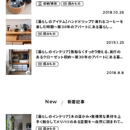
パートにある暮らし（mari_ppe_さん）
収納/掃除
読みもの
2018.10.26
【暮らしのアイテム】ハンドドリップで淹れるコーヒーを
楽しむ時間〜築３０年のアパートにある暮らし
（mari_ppe_さん）
読みもの
2019.1.25
【暮らしのインテリア】無駄なくすっきり使える、奥行の
あるクローゼット収納〜築３０年のアパートにある暮ら
し（mari_ppe_さん）
読みもの
2018.8.8
New
新着記事
【暮らしのインテリア】木の温かみ×無機質な素材を上
手く融合してメリハリのある空間を〜自然に囲まれて暮
らす（ki_no_ieさん）
読みもの