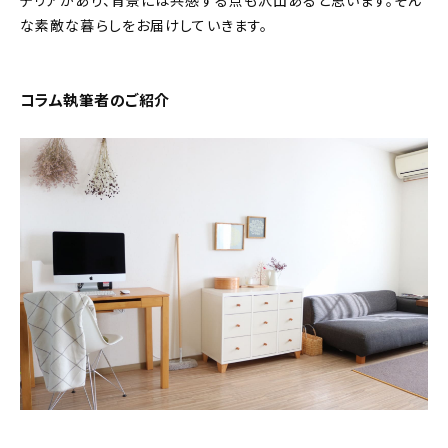
テリアがあり、背景には共感する点も沢山あると思います。そん
な素敵な暮らしをお届けしていきます。
おすすめの記事
コラム
コラム執筆者のご紹介
インテリア
キッチン
収納/掃除
暮らし
daily mukuri
/ アイテム
カテゴリー一覧