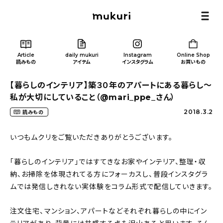
Article
daily mukuri
Instagram
Online Shop
読みもの
アイテム
インスタグラム
お買いもの
【暮らしのインテリア】築３０年のアパートにある暮らし〜
私が大切にしていること（@mari_ppe_さん）
2018.3.2
読みもの
Article
/ 読みもの
いつもムクリをご覧いただきありがとうございます。
「暮らしのインテリア」ではすてきなお家やインテリア、整理・収
カテゴリー一覧
納、お掃除を体現されてる方にフォーカスし、普段インスタグラ
ムでは発信しきれない実体験をコラム形式で配信していきます。
新着記事
注文住宅、マンション、アパートなどそれぞれ暮らしの中にイン
人気の記事