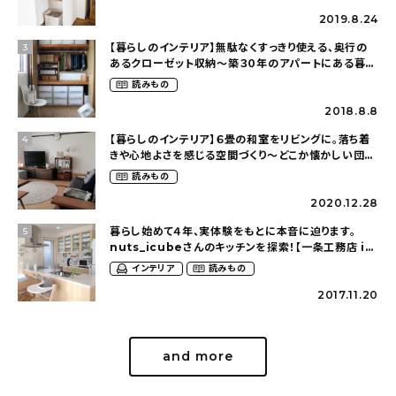
ん）
2019.8.24
【暮らしのインテリア】無駄なくすっきり使える、奥行の
3
あるクローゼット収納〜築３０年のアパートにある暮ら
し（mari_ppe_さん）
読みもの
2018.8.8
【暮らしのインテリア】６畳の和室をリビングに。落ち着
4
きや心地よさを感じる空間づくり〜どこか懐かしい団地
暮らし（fumi4511さん）
読みもの
2020.12.28
暮らし始めて４年、実体験をもとに本音に迫ります。
5
nuts_icubeさんのキッチンを探索！【一条工務店 i-
cube】
インテリア
読みもの
2017.11.20
and more