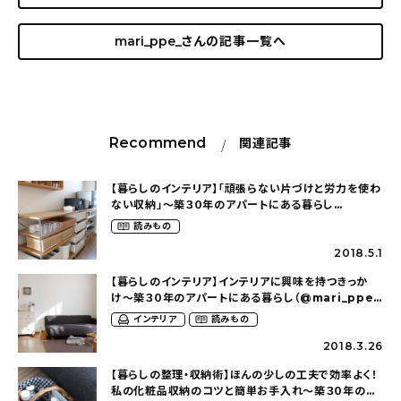
mari_ppe_
さんの記事一覧へ
Recommend
関連記事
【暮らしのインテリア】「頑張らない片づけと労力を使わ
ない収納」〜築３０年のアパートにある暮らし
（mari_ppe_さん）
読みもの
2018.5.1
【暮らしのインテリア】インテリアに興味を持つきっか
け〜築３０年のアパートにある暮らし（@mari_ppe_
さん）
インテリア
読みもの
2018.3.26
【暮らしの整理・収納術】ほんの少しの工夫で効率よく！
私の化粧品収納のコツと簡単お手入れ〜築３０年のア