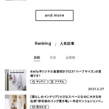
and more
Ranking
人気記事
日別
月別
全期間
dailyオリジナル食器拭きクロス「ハーフサイズ」の登
1
場です！
キッチン
アイテム
2021.2.27
【暮らしのインテリア】小さなスペースなのに大きな存
2
在感「帰宅後のバッグ置き場」～中古マンションリノベー
ションで叶えたコダワリの暮らし（cocoyuko___さ
読みもの