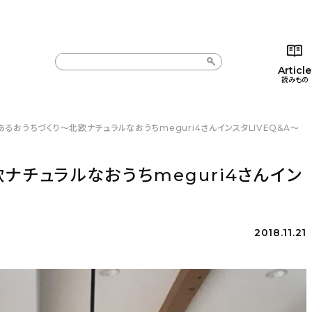
Article
読みもの
るおうちづくり〜北欧ナチュラルなおうちmeguri4さんインスタLIVEQ&A〜
カテゴリー一覧
カテゴリー一覧
コラム
インテ
新着記事
新着記事
インテリア
日用
ナチュラルなおうちmeguri4さんイン
人気の記事
人気の記事
キッチン
キッチ
おすすめの記事
おすすめの記事
収納/掃除
ギフト
2018.11.21