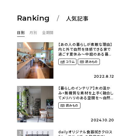
Ranking
人気記事
日別
月別
全期間
【あの人の暮らしが素敵な理由】
1
内と外で自然を体感できる家で
過ごす夏休み〜中庭のある暮ら
し（yume_2700さん）
コラム
読みもの
2022.8.12
【暮らしのインテリア】木の温か
2
み×無機質な素材を上手く融合し
てメリハリのある空間を〜自然
に囲まれて暮らす（ki_no_ieさ
読みもの
ん）
2024.10.20
dailyオリジナル食器拭きクロス
3