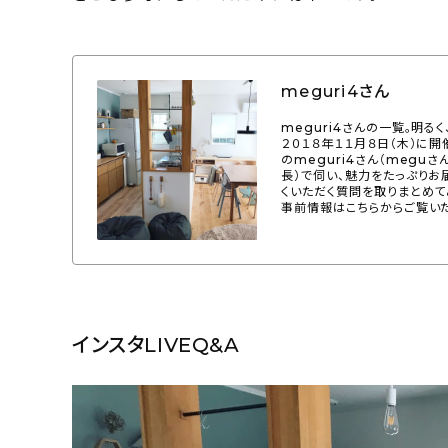
meguri4さん
meguri4さんの一覧。明る
２０１８年１１月８日（木）に
のmeguri4さん（meguさ
長）で伺い、魅力をたっぷりお
くいただく質問を取りまとめて
事前情報はこちらからご覧い
インスタLIVEQ&A