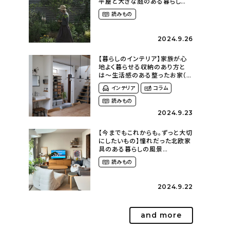
平屋と大きな庭のある暮らし
（tsumikiniwaさん）
読みもの
2024.9.26
【暮らしのインテリア】家族が心
地よく暮らせる収納のあり方と
は〜生活感のある整ったお家（
kaya___ieさん）
インテリア
コラム
読みもの
2024.9.23
【今までもこれからも。ずっと大切
にしたいもの】憧れだった北欧家
具のある暮らしの風景
（m._.k_homeさん）
読みもの
2024.9.22
and more