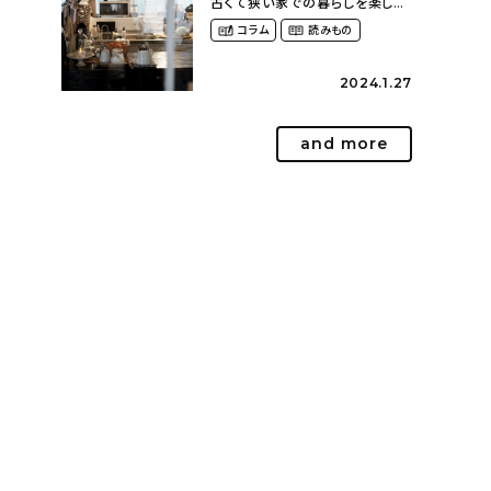
古くて狭い家での暮らしを楽しむ
（2nyan_and_lifestylesさん）
コラム
読みもの
2024.1.27
and more