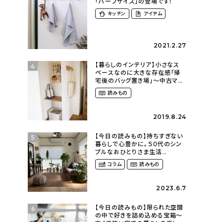
「ハーフサイズ」の登場です！
キッチン
アイテム
2021.2.27
【暮らしのインテリア】小さなス
4
ペースなのに大きな存在感「帰
宅後のバッグ置き場」～中古マン
ションリノベーションで叶えたコ
読みもの
ダワリの暮らし（cocoyuko___
さん）
2019.8.24
【今日の読みもの】持ちすぎない
5
暮らしで心豊かに。５０代のシン
プルなおひとりさま生活
（ohitorisama_kurasiさん）
コラム
読みもの
2023.6.7
【今日の読みもの】限られた空間
6
の中で好きを詰め込める宝箱〜