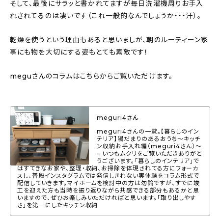
そして、最後にサラッと書かれてますが毎日洗濯機周りお手入
れされてるのは凄いです（これ一般的なんでしょうか・・・汗）。
乾燥を使うという理由もあると思いましが、朝のルーティーン家
事にも物を大切にする姿もとても素敵です！
meguさんのコラムはこちらからご覧いただけます。
meguri4さん
meguri4さんの一覧。【暮らしのイン
テリア】陽だまりのあるおうち〜キッチ
ン収納お手入れ編（meguri4さん）〜
– いつもムクリをご覧いただきありがと
うございます。「暮らしのインテリア」で
はすてきなお家や、整理・収納、お掃除を体現されてる方にフォーカ
スし、普段インスタグラムでは発信しきれない実体験をコラム形式で
配信していきます。マイホームを検討中の方は勿論ですが、すでに竣
工を迎えた方も当時を振り返りながら共感できる部分もあるかと思
いますので、ぜひお楽しみいただければと思います。「取り出しやす
さ」を第一にしたキッチン収納