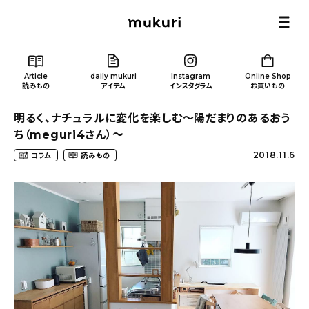
Article
daily mukuri
Instagram
Online Shop
読みもの
アイテム
インスタグラム
お買いもの
明るく、ナチュラルに変化を楽しむ〜陽だまりのあるおう
ち（meguri4さん）〜
2018.11.6
コラム
読みもの
Article
/ 読みもの
カテゴリー一覧
新着記事
人気の記事