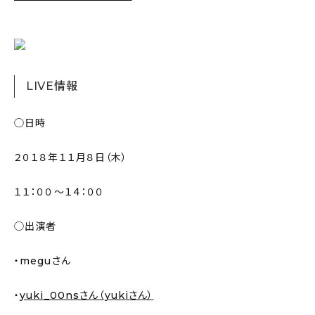
新着記事
人気の記事
おすすめの記事
LIVE情報
インテリア
◯日時
日用品
２０１８年１１月８日（木）
キッチン
１１：００〜１４：００
ギフト
◯出演者
キッズ
・meguさん
・
yuki_00nsさん（yukiさん）