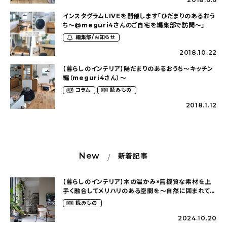
インスタグラムLIVEを開催します「ひだまりのあるおう
ち〜@meguri4さんのご自宅を編集部で訪問〜」
編集部/お知らせ
2018.10.22
【暮らしのインテリア】陽だまりのあるおうち〜キッチン
編（meguri4さん）〜
コラム
読みもの
2018.1.12
New
新着記事
【暮らしのインテリア】木の温かみ×無機質な素材を上
手く融合してメリハリのある空間を〜自然に囲まれて暮
らす（ki_no_ieさん）
読みもの
2024.10.20