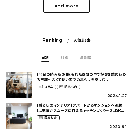
and more
Ranking
人気記事
日別
月別
全期間
【今日の読みもの】限られた空間の中で好きを詰め込め
1
る宝箱〜古くて狭い家での暮らしを楽しむ
（2nyan_and_lifestylesさん）
コラム
読みもの
2024.1.27
【暮らしのインテリア】アパートからマンションへ引越
2
し。家事がスムーズに行えるキッチンづくり〜２LDKの
賃貸暮らし（mari_ppe_さん）
読みもの
2020.9.1