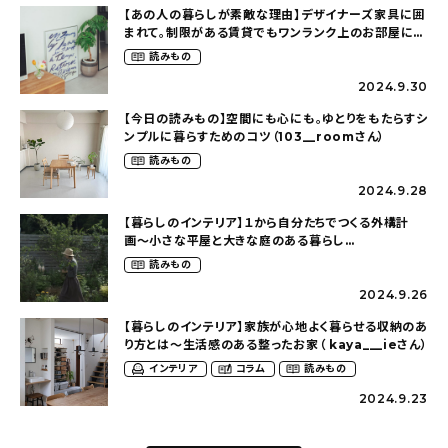
【あの人の暮らしが素敵な理由】デザイナーズ家具に囲
まれて。制限がある賃貸でもワンランク上のお部屋に〜
狭くても好きな暮らしのこと（_____chika708さん）
読みもの
2024.9.30
【今日の読みもの】空間にも心にも。ゆとりをもたらすシ
ンプルに暮らすためのコツ（103__roomさん）
読みもの
2024.9.28
【暮らしのインテリア】１から自分たちでつくる外構計
画〜小さな平屋と大きな庭のある暮らし
（tsumikiniwaさん）
読みもの
2024.9.26
【暮らしのインテリア】家族が心地よく暮らせる収納のあ
り方とは〜生活感のある整ったお家（ kaya___ieさん）
インテリア
コラム
読みもの
2024.9.23