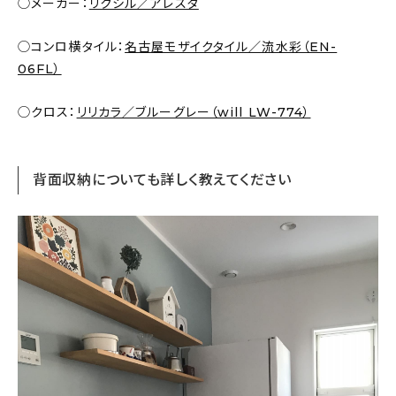
◯メーカー：
リクシル／アレスタ
◯コンロ横タイル：
名古屋モザイクタイル／流水彩（EN-
06FL）
◯クロス：
リリカラ／ブルーグレー（will LW-774）
背面収納についても詳しく教えてください