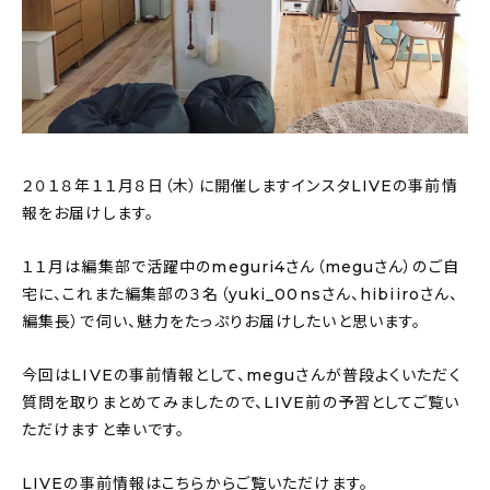
おすすめの記事
コラム
インテリア
２０１８年１１月８日（木）に開催しますインスタLIVEの事前情
キッチン
報をお届けします。
収納/掃除
１１月は編集部で活躍中のmeguri4さん（meguさん）のご自
宅に、これまた編集部の３名（yuki_00nsさん、hibiiroさん、
暮らし
編集長）で伺い、魅力をたっぷりお届けしたいと思います。
daily mukuri
/ アイテム
今回はLIVEの事前情報として、meguさんが普段よくいただく
質問を取りまとめてみましたので、LIVE前の予習としてご覧い
ただけますと幸いです。
カテゴリー一覧
LIVEの事前情報はこちら
からご覧いただけます。