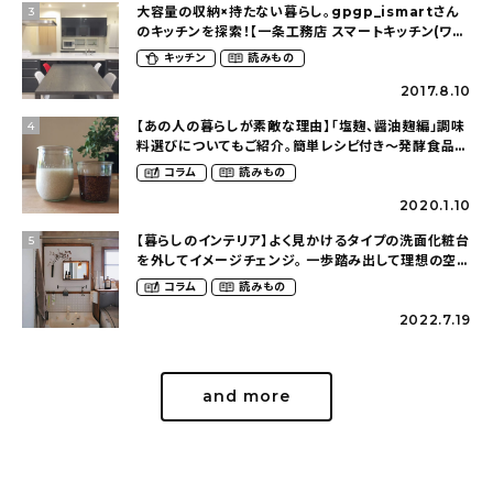
大容量の収納×持たない暮らし。gpgp_ismartさん
3
のキッチンを探索！【一条工務店 スマートキッチン(ワイ
ドカウンター)】
キッチン
読みもの
2017.8.10
【あの人の暮らしが素敵な理由】「塩麹、醤油麹編」調味
4
料選びについてもご紹介。簡単レシピ付き〜発酵食品の
ある暮らし（__mamigram___さん）
コラム
読みもの
2020.1.10
【暮らしのインテリア】よく見かけるタイプの洗面化粧台
5
を外してイメージチェンジ。 一歩踏み出して理想の空間
へ〜築１２年の建売住宅をDIYする暮らし
コラム
読みもの
（asasa0509さん）
2022.7.19
and more