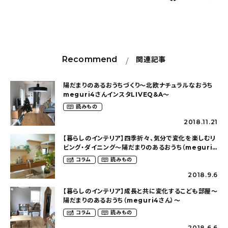
Recommend
関連記事
陽だまりのあるおうちづくり〜北欧ナチュラルなおうち
meguri4さんインスタLIVEQ&A〜
読みもの
2018.11.21
【暮らしのインテリア】四季折々、気分で変化を楽しむリ
ビング・ダイニング〜陽だまりのあるおうち（meguri4
さん）〜
コラム
読みもの
2018.9.6
【暮らしのインテリア】成長と共に変化するこども部屋〜
陽だまりのあるおうち（meguri4さん）〜
コラム
読みもの
2018.6.6