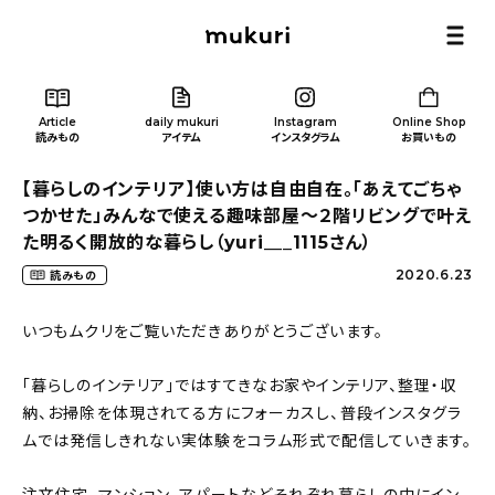
Article
daily mukuri
Instagram
Online Shop
読みもの
アイテム
インスタグラム
お買いもの
【暮らしのインテリア】使い方は自由自在。「あえてごちゃ
つかせた」みんなで使える趣味部屋〜２階リビングで叶え
た明るく開放的な暮らし（yuri___1115さん）
2020.6.23
読みもの
Article
/ 読みもの
いつもムクリをご覧いただきありがとうございます。
カテゴリー一覧
「暮らしのインテリア」ではすてきなお家やインテリア、整理・収
納、お掃除を体現されてる方にフォーカスし、普段インスタグラ
新着記事
ムでは発信しきれない実体験をコラム形式で配信していきます。
人気の記事