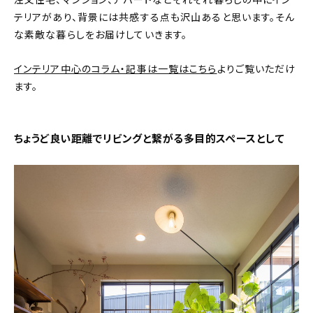
注文住宅、マンション、アパートなどそれぞれ暮らしの中にイン
テリアがあり、背景には共感する点も沢山あると思います。そん
おすすめの記事
な素敵な暮らしをお届けしていきます。
コラム
インテリア中心のコラム・記事は一覧はこちら
よりご覧いただけ
ます。
インテリア
キッチン
ちょうど良い距離でリビングと繋がる多目的スペースとして
収納/掃除
暮らし
daily mukuri
/ アイテム
カテゴリー一覧