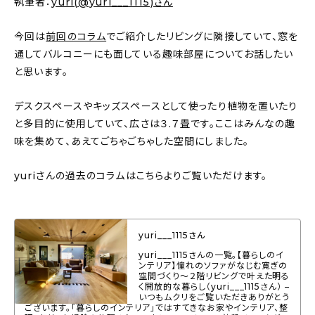
執筆者：
yuri(@yuri___1115)さん
About
今回は
前回のコラム
でご紹介したリビングに隣接していて、窓を
会社概要
通してバルコニーにも面している趣味部屋についてお話したい
プライバシーポリシー
と思います。
お問い合わせ
デスクスペースやキッズスペースとして使ったり植物を置いたり
と多目的に使用していて、広さは３.７畳です。ここはみんなの趣
味を集めて、あえてごちゃごちゃした空間にしました。
yuriさんの過去のコラムはこちらよりご覧いただけます。
yuri___1115さん
yuri___1115さんの一覧。【暮らしのイ
ンテリア】憧れのソファがなじむ寛ぎの
空間づくり〜２階リビングで叶えた明る
く開放的な暮らし（yuri___1115さん） –
いつもムクリをご覧いただきありがとう
ございます。「暮らしのインテリア」ではすてきなお家やインテリア、整