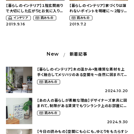
About
【暮らしのインテリア】１階玄関周り
【暮らしのインテリア】家づくりは譲
で大切にした広がりとお気に入りの
れないポイントを明確に〜２階リビ
空間づくり〜２階リビングで叶えた
ングで叶えた明るく開放的な暮らし
会社概要
インテリア
読みもの
読みもの
明るく開放的な暮らし
（yuri___1115さん）
2019.9.16
2019.7.2
（yuri___1115さん）
プライバシーポリシー
お問い合わせ
New
新着記事
【暮らしのインテリア】木の温かみ×無機質な素材を上
手く融合してメリハリのある空間を〜自然に囲まれて暮
らす（ki_no_ieさん）
読みもの
2024.10.20
【あの人の暮らしが素敵な理由】デザイナーズ家具に囲
まれて。制限がある賃貸でもワンランク上のお部屋に〜
狭くても好きな暮らしのこと（_____chika708さん）
読みもの
2024.9.30
【今日の読みもの】空間にも心にも。ゆとりをもたらすシ