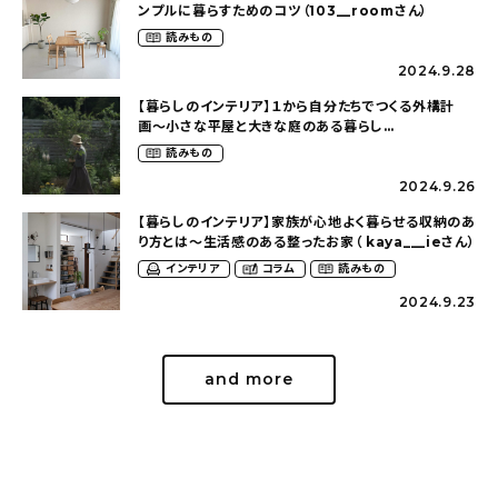
ンプルに暮らすためのコツ（103__roomさん）
読みもの
2024.9.28
【暮らしのインテリア】１から自分たちでつくる外構計
画〜小さな平屋と大きな庭のある暮らし
（tsumikiniwaさん）
読みもの
2024.9.26
【暮らしのインテリア】家族が心地よく暮らせる収納のあ
り方とは〜生活感のある整ったお家（ kaya___ieさん）
インテリア
コラム
読みもの
2024.9.23
and more