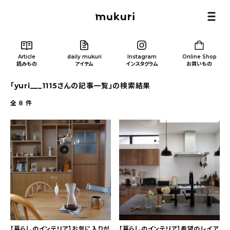
Article
daily mukuri
Instagram
Online Shop
読みもの
アイテム
インスタグラム
お買いもの
「yuri___1115さんの記事一覧」の検索結果
全
8
件
Article
/ 読みもの
カテゴリー一覧
新着記事
人気の記事
【暮らしのインテリア】お気に入りが
【暮らしのインテリア】希望のレイア