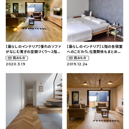
新着記事
人気の記事
おすすめの記事
インテリア
【暮らしのインテリア】憧れのソファ
【暮らしのインテリア】１階の各個室
がなじむ寛ぎの空間づくり〜２階リ
へのこだわり。位置関係もまとめて
ビングで叶えた明るく開放的な暮ら
ご紹介〜２階リビングで叶えた明る
読みもの
読みもの
日用品
し（yuri___1115さん）
く開放的な暮らし（yuri___1115さ
2020.3.19
2019.12.24
ん）
キッチン
ギフト
キッズ