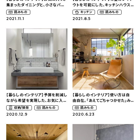
集まったダイニングと、小さなパン
ウトを可能にした、キッチンハウス
トリー〜２階リビングで叶えた明る
のII型キッチン〜２階リビングで叶
おすすめの記事
読みもの
キッチン
読みもの
く開放的な暮らし（yuri___1115さ
えた明るく開放的な暮らし
2021.11.1
2021.8.5
ん）
（yuri___1115さん）
コラム
インテリア
キッチン
収納/掃除
暮らし
【暮らしのインテリア】予算を削減し
【暮らしのインテリア】使い方は自
ながら希望を実現した、お気に入り
由自在。「あえてごちゃつかせた」み
daily mukuri
/ アイテム
の洗面所〜２階リビングで叶えた明
んなで使える趣味部屋〜２階リビン
収納/掃除
読みもの
読みもの
るく開放的な暮らし（yuri___1115
グで叶えた明るく開放的な暮らし
2020.12.9
2020.6.23
さん）
（yuri___1115さん）
カテゴリー一覧