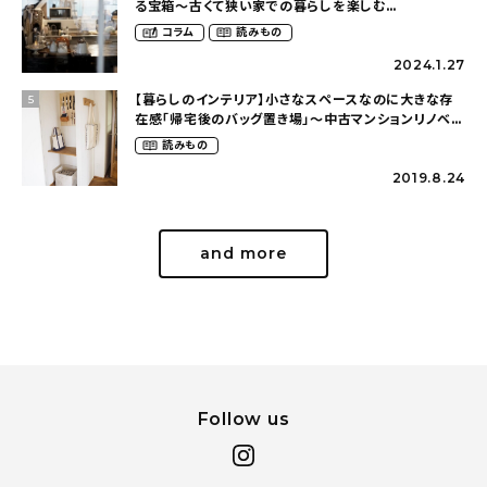
る宝箱〜古くて狭い家での暮らしを楽しむ
（2nyan_and_lifestylesさん）
コラム
読みもの
2024.1.27
【暮らしのインテリア】小さなスペースなのに大きな存
5
在感「帰宅後のバッグ置き場」～中古マンションリノベー
ションで叶えたコダワリの暮らし（cocoyuko___さ
読みもの
ん）
2019.8.24
and more
Follow us