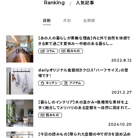
Ranking
人気記事
日別
月別
全期間
【あの人の暮らしが素敵な理由】内と外で自然を体感で
1
きる家で過ごす夏休み〜中庭のある暮らし
（yume_2700さん）
コラム
読みもの
2022.8.12
dailyオリジナル食器拭きクロス「ハーフサイズ」の登
2
場です！
キッチン
アイテム
2021.2.27
【暮らしのインテリア】木の温かみ×無機質な素材を上
3
手く融合してメリハリのある空間を〜自然に囲まれて暮
らす（ki_no_ieさん）
読みもの
2024.10.20
【今日の読みもの】限られた空間の中で好きを詰め込め
4