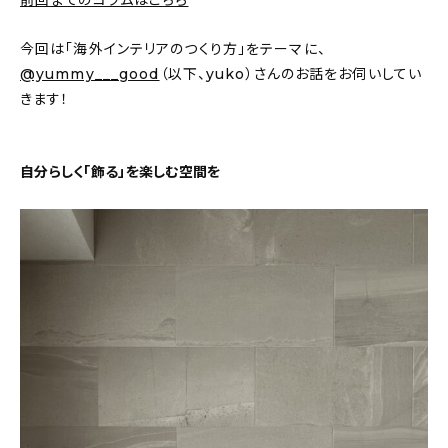
前回までのコラムはこちら
おすすめの記事
今回は「海外インテリアのつくり方」をテーマに、
@yummy___good
（以下、yuko）さんのお話をお伺いしてい
コラム
きます！
インテリア
自分らしく「飾る」を楽しむ空間を
キッチン
収納/掃除
暮らし
daily mukuri
/ アイテム
カテゴリー一覧