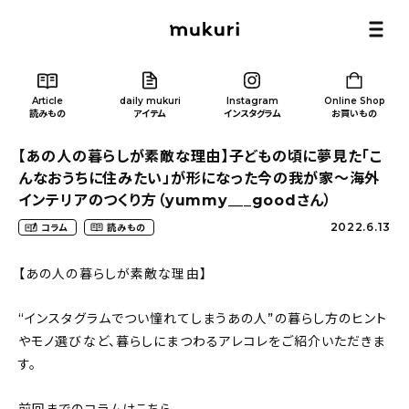
Article
daily mukuri
Instagram
Online Shop
読みもの
アイテム
インスタグラム
お買いもの
【あの人の暮らしが素敵な理由】子どもの頃に夢見た「こ
んなおうちに住みたい」が形になった今の我が家〜海外
インテリアのつくり方（yummy___goodさん）
2022.6.13
コラム
読みもの
Article
/ 読みもの
【あの人の暮らしが素敵な理由】
カテゴリー一覧
“インスタグラムでつい憧れてしまうあの人”の暮らし方のヒント
やモノ選びなど、暮らしにまつわるアレコレをご紹介いただきま
新着記事
す。
人気の記事