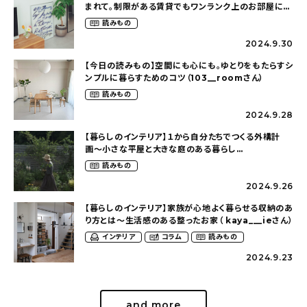
まれて。制限がある賃貸でもワンランク上のお部屋に〜
狭くても好きな暮らしのこと（_____chika708さん）
読みもの
2024.9.30
【今日の読みもの】空間にも心にも。ゆとりをもたらすシ
ンプルに暮らすためのコツ（103__roomさん）
読みもの
2024.9.28
【暮らしのインテリア】１から自分たちでつくる外構計
画〜小さな平屋と大きな庭のある暮らし
（tsumikiniwaさん）
読みもの
2024.9.26
【暮らしのインテリア】家族が心地よく暮らせる収納のあ
り方とは〜生活感のある整ったお家（ kaya___ieさん）
インテリア
コラム
読みもの
2024.9.23
and more