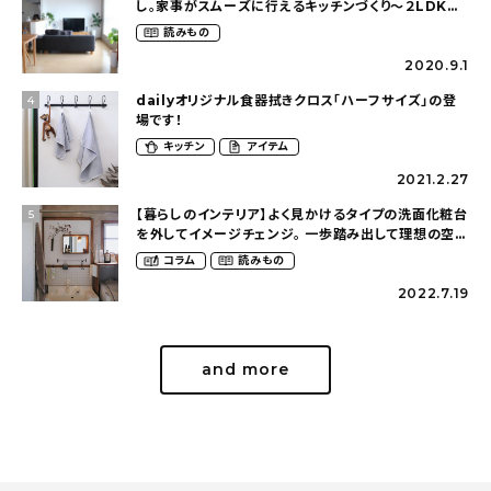
し。家事がスムーズに行えるキッチンづくり〜２LDKの
賃貸暮らし（mari_ppe_さん）
読みもの
2020.9.1
dailyオリジナル食器拭きクロス「ハーフサイズ」の登
4
場です！
キッチン
アイテム
2021.2.27
【暮らしのインテリア】よく見かけるタイプの洗面化粧台
5
を外してイメージチェンジ。 一歩踏み出して理想の空間
へ〜築１２年の建売住宅をDIYする暮らし
コラム
読みもの
（asasa0509さん）
2022.7.19
and more