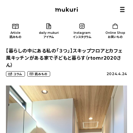
Article
daily mukuri
Instagram
Online Shop
読みもの
アイテム
インスタグラム
お買いもの
【暮らしの中にある私の「３つ」】スキップフロアとカフェ
風キッチンがある家で子どもと暮らす（rtomr2020さ
ん）
2024.4.24
コラム
読みもの
Article
/ 読みもの
カテゴリー一覧
新着記事
人気の記事