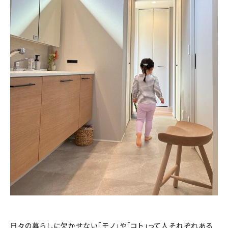
おすすめの記事
コラム
インテリア
キッチン
収納/掃除
暮らし
daily mukuri
/ アイテム
カテゴリー一覧
日々の暮らしに欠かせない「モノ」や「コト」って人それぞれある