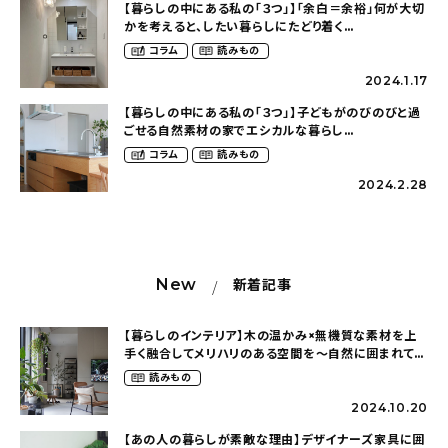
【暮らしの中にある私の「３つ」】「余白＝余裕」何が大切
かを考えると、したい暮らしにたどり着く
（pieni_koti___さん）
コラム
読みもの
2024.1.17
【暮らしの中にある私の「３つ」】子どもがのびのびと過
ごせる自然素材の家でエシカルな暮らし
（ai_cozy_homeさん）
コラム
読みもの
2024.2.28
New
新着記事
【暮らしのインテリア】木の温かみ×無機質な素材を上
手く融合してメリハリのある空間を〜自然に囲まれて暮
らす（ki_no_ieさん）
読みもの
2024.10.20
【あの人の暮らしが素敵な理由】デザイナーズ家具に囲