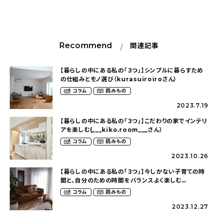
Recommend
関連記事
【暮らしの中にある私の「３つ」】シンプルに暮らすため
の仕組みとモノ選び（kurasuiroiroさん）
コラム
読みもの
2023.7.19
【暮らしの中にある私の「３つ」】こだわりの家でインテリ
アを楽しむ(___kiko.room___さん）
コラム
読みもの
2023.10.26
【暮らしの中にある私の「３つ」】今しかない子育ての時
間と、自分のための時間をバランスよく楽しむ
（o.t.o.____さん）
コラム
読みもの
2023.12.27