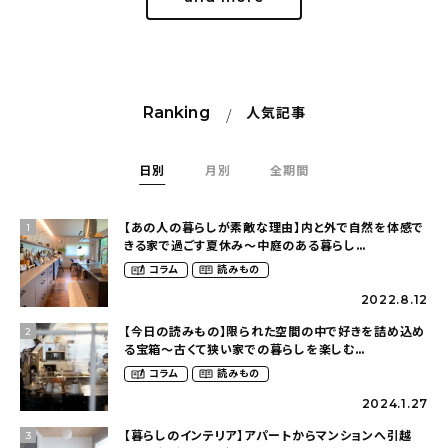
Ranking
人気記事
日別
月別
全期間
【あの人の暮らしが素敵な理由】内と外で自然を体感で
1
きる家で過ごす夏休み〜中庭のある暮らし
（yume_2700さん）
コラム
読みもの
2022.8.12
【今日の読みもの】限られた空間の中で好きを詰め込め
2
る宝箱〜古くて狭い家での暮らしを楽しむ
（2nyan_and_lifestylesさん）
コラム
読みもの
2024.1.27
【暮らしのインテリア】アパートからマンションへ引越
3