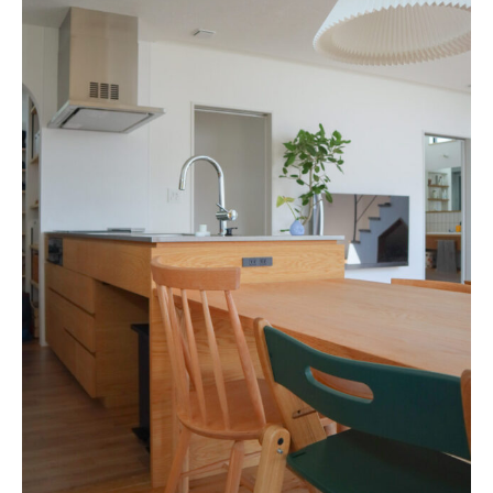
おすすめの記事
コラム
インテリア
キッチン
収納/掃除
暮らし
daily mukuri
/ アイテム
カテゴリー一覧