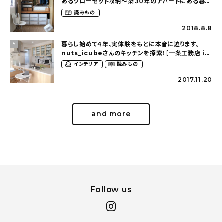
あるクローゼット収納〜築３０年のアパートにある暮ら
し（mari_ppe_さん）
読みもの
2018.8.8
暮らし始めて４年、実体験をもとに本音に迫ります。
5
nuts_icubeさんのキッチンを探索！【一条工務店 i-
cube】
インテリア
読みもの
2017.11.20
and more
Follow us