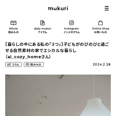
Article
daily mukuri
Instagram
Online Shop
読みもの
アイテム
インスタグラム
お買いもの
【暮らしの中にある私の「３つ」】子どもがのびのびと過ご
せる自然素材の家でエシカルな暮らし
（ai_cozy_homeさん）
2024.2.28
コラム
読みもの
Article
/ 読みもの
カテゴリー一覧
新着記事
人気の記事