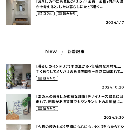
【暮らしの中にある私の「３つ」】「余白＝余裕」何が大切
かを考えると、したい暮らしにたどり着く
（pieni_koti___さん）
コラム
読みもの
2024.1.17
New
新着記事
【暮らしのインテリア】木の温かみ×無機質な素材を上
手く融合してメリハリのある空間を〜自然に囲まれて暮
らす（ki_no_ieさん）
読みもの
2024.10.20
【あの人の暮らしが素敵な理由】デザイナーズ家具に囲
まれて。制限がある賃貸でもワンランク上のお部屋に〜
狭くても好きな暮らしのこと（_____chika708さん）
読みもの
2024.9.30
【今日の読みもの】空間にも心にも。ゆとりをもたらすシ