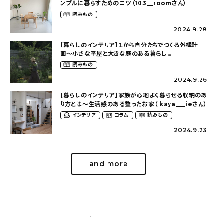
ンプルに暮らすためのコツ（103__roomさん）
読みもの
2024.9.28
【暮らしのインテリア】１から自分たちでつくる外構計
画〜小さな平屋と大きな庭のある暮らし
（tsumikiniwaさん）
読みもの
2024.9.26
【暮らしのインテリア】家族が心地よく暮らせる収納のあ
り方とは〜生活感のある整ったお家（ kaya___ieさん）
インテリア
コラム
読みもの
2024.9.23
and more