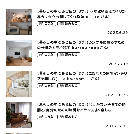
【暮らしの中にある私の「３つ」】 心地よい空間づくりが
暮らしも心も潤してくれる（me___ie_さん）
コラム
読みもの
2023.6.29
【暮らしの中にある私の「３つ」】シンプルに暮らすため
の仕組みとモノ選び（kurasuiroiroさん）
コラム
読みもの
2023.7.19
【暮らしの中にある私の「３つ」】こだわりの家でインテリ
アを楽しむ(___kiko.room___さん）
コラム
読みもの
2023.10.26
【暮らしの中にある私の「３つ」】今しかない子育ての時
間と、自分のための時間をバランスよく楽しむ
（o.t.o.____さん）
コラム
読みもの
2023.12.27