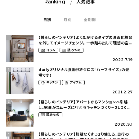
Ranking
人気記事
日別
月別
全期間
【暮らしのインテリア】よく見かけるタイプの洗面化粧台
1
を外してイメージチェンジ。 一歩踏み出して理想の空間
へ〜築１２年の建売住宅をDIYする暮らし
コラム
読みもの
（asasa0509さん）
2022.7.19
dailyオリジナル食器拭きクロス「ハーフサイズ」の登
2
場です！
キッチン
アイテム
2021.2.27
【暮らしのインテリア】アパートからマンションへ引越
3
し。家事がスムーズに行えるキッチンづくり〜２LDKの
賃貸暮らし（mari_ppe_さん）
読みもの
2020.9.1
【暮らしのインテリア】無駄なくすっきり使える、奥行の
4