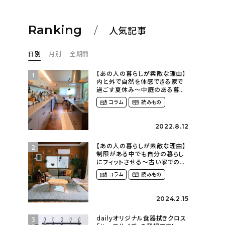
Ranking
人気記事
日別
月別
全期間
【あの人の暮らしが素敵な理由】
1
内と外で自然を体感できる家で
過ごす夏休み〜中庭のある暮ら
し（yume_2700さん）
コラム
読みもの
2022.8.12
【あの人の暮らしが素敵な理由】
2
制限がある中でも自分の暮らし
にフィットさせる〜古い家での暮
らしを楽しむ（idasanchiさん）
コラム
読みもの
2024.2.15
dailyオリジナル食器拭きクロス
3