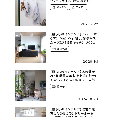
「ハーフサイズ」の登場です！
キッチン
アイテム
2021.2.27
【暮らしのインテリア】アパートか
4
らマンションへ引越し。家事がス
ムーズに行えるキッチンづくり〜
２LDKの賃貸暮らし
読みもの
（mari_ppe_さん）
2020.9.1
【暮らしのインテリア】木の温か
5
み×無機質な素材を上手く融合し
てメリハリのある空間を〜自然
に囲まれて暮らす（ki_no_ieさ
読みもの
ん）
2024.10.20
【暮らしのインテリア】収納が充
6
実した３畳のランドリールーム