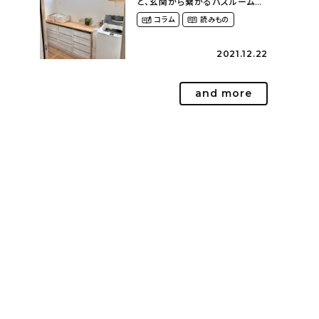
と、玄関から繋がるバスルーム〜
家族それぞれがくつろげて、少し
コラム
読みもの
遊び心のある家（megu6465さ
ん）
2021.12.22
and more