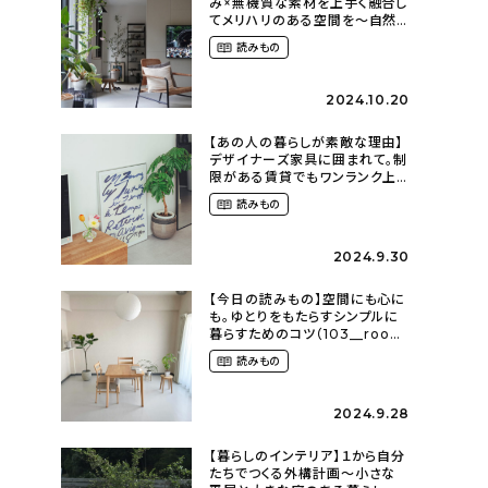
み×無機質な素材を上手く融合し
てメリハリのある空間を〜自然
に囲まれて暮らす（ki_no_ieさ
読みもの
ん）
2024.10.20
【あの人の暮らしが素敵な理由】
デザイナーズ家具に囲まれて。制
限がある賃貸でもワンランク上
のお部屋に〜狭くても好きな暮
読みもの
らしのこと（_____chika708さ
ん）
2024.9.30
【今日の読みもの】空間にも心に
も。ゆとりをもたらすシンプルに
暮らすためのコツ（103__room
さん）
読みもの
2024.9.28
【暮らしのインテリア】１から自分
たちでつくる外構計画〜小さな