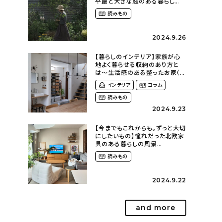
平屋と大きな庭のある暮らし
（tsumikiniwaさん）
読みもの
2024.9.26
【暮らしのインテリア】家族が心
地よく暮らせる収納のあり方と
は〜生活感のある整ったお家（
kaya___ieさん）
インテリア
コラム
読みもの
2024.9.23
【今までもこれからも。ずっと大切
にしたいもの】憧れだった北欧家
具のある暮らしの風景
（m._.k_homeさん）
読みもの
2024.9.22
and more