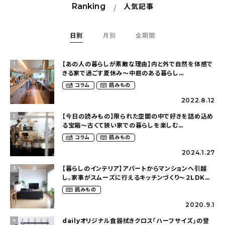
Ranking
人気記事
日別
月別
全期間
【あの人の暮らしが素敵な理由】内と外で自然を体感で
1
きる家で過ごす夏休み〜中庭のある暮らし
（yume_2700さん）
コラム
読みもの
2022.8.12
【今日の読みもの】限られた空間の中で好きを詰め込め
2
る宝箱〜古くて狭い家での暮らしを楽しむ
（2nyan_and_lifestylesさん）
コラム
読みもの
2024.1.27
【暮らしのインテリア】アパートからマンションへ引越
3
し。家事がスムーズに行えるキッチンづくり〜２LDKの
賃貸暮らし（mari_ppe_さん）
読みもの
2020.9.1
dailyオリジナル食器拭きクロス「ハーフサイズ」の登
4