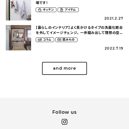
場です！
キッチン
アイテム
2021.2.27
【暮らしのインテリア】よく見かけるタイプの洗面化粧台
5
を外してイメージチェンジ。 一歩踏み出して理想の空間
へ〜築１２年の建売住宅をDIYする暮らし
コラム
読みもの
（asasa0509さん）
2022.7.19
and more
Follow us