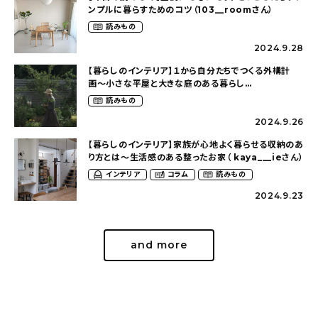
ンプルに暮らすためのコツ（103__roomさん）
読みもの
2024.9.28
【暮らしのインテリア】１から自分たちでつくる外構計
画〜小さな平屋と大きな庭のある暮らし
（tsumikiniwaさん）
読みもの
2024.9.26
【暮らしのインテリア】家族が心地よく暮らせる収納のあ
り方とは〜生活感のある整ったお家（ kaya___ieさん）
インテリア
コラム
読みもの
2024.9.23
and more