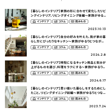
【暮らしのインテリア】家族の形に合わせて変化したリビ
ングインテリア。リビングダイニング後編〜家族がゆるり
とつながる築１０年超の家（____sndy.xxさん）
インテリア
コラム
読みもの
2023.10.13
【暮らしのインテリア】自分の好みを叶えた、我が家の暮
らし方にぴったりなキッチン〜家族がゆるりとつながる
築１０年超の家（____sndy.xxさん）
インテリア
コラム
読みもの
2024.2.8
【暮らしのインテリア】時短になるキッチン用品と気分が
上がるものを選び、料理をラクにする〜家族がゆるりと
つながる築１０年超の家（____sndy.xxさん）
インテリア
コラム
読みもの
2024.6.17
【暮らしのインテリア】思い描いた暮らしをするためにし
たこと。リビングダイニング前編〜家族がゆるりとつな
がる築１０年超の家（____sndy.xxさん）
インテリア
コラム
読みもの
2023.7.24