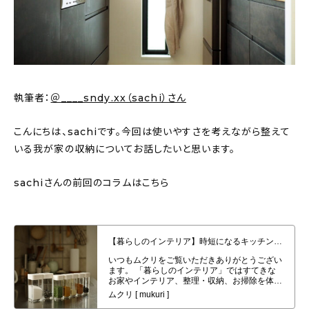
新着記事
人気の記事
おすすめの記事
執筆者：
＠____sndy.xx（sachi）さん
インテリア
こんにちは、sachiです。今回は使いやすさを考えながら整えて
日用品
いる我が家の収納についてお話したいと思います。
キッチン
sachiさんの前回のコラムはこちら
ギフト
【暮らしのインテリア】時短になるキッチン用品と気分が上がるものを選び、
キッズ
料理をラクにする〜家族がゆるりとつながる築１０年超の家
（____sndy.xxさん）