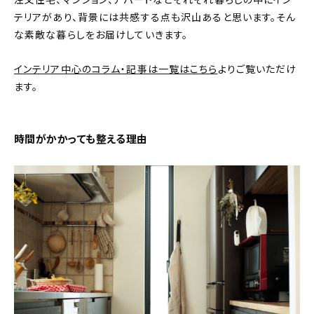
注文住宅、マンション、アパートなどそれぞれ暮らしの中にイン
テリアがあり、背景には共感する点も沢山あると思います。そん
おすすめの記事
な素敵な暮らしをお届けしていきます。
コラム
インテリア中心のコラム・記事は一覧はこちら
よりご覧いただけ
ます。
インテリア
キッチン
時間がかかっても整える理由
収納/掃除
暮らし
daily mukuri
/ アイテム
カテゴリー一覧