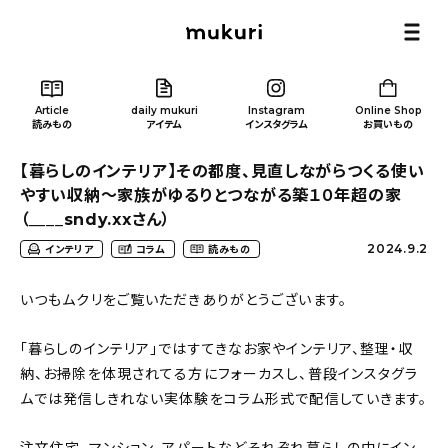
Article
daily mukuri
Instagram
Online Shop
読みもの
アイテム
インスタグラム
お買いもの
【暮らしのインテリア】その都度、見直しながらつくる使い
やすい収納〜家族がゆるりとつながる築１０年超の家
（____sndy.xxさん）
2024.9.2
インテリア
コラム
読みもの
Article
/ 読みもの
いつもムクリをご覧いただきありがとうございます。
カテゴリー一覧
「暮らしのインテリア」ではすてきなお家やインテリア、整理・収
納、お掃除を体現されてる方にフォーカスし、普段インスタグラ
新着記事
ムでは発信しきれない実体験をコラム形式で配信していきます。
人気の記事