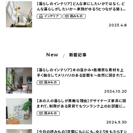
【暮らしのインテリア】どんな家にしたいかではなく、ど
んな暮らしがしたいか〜家族がゆるりとつながる築１０
年超の家（____sndy.xxさん）
インテリア
読みもの
2023.4.8
New
新着記事
【暮らしのインテリア】木の温かみ×無機質な素材を上
手く融合してメリハリのある空間を〜自然に囲まれて暮
らす（ki_no_ieさん）
読みもの
2024.10.20
【あの人の暮らしが素敵な理由】デザイナーズ家具に囲
まれて。制限がある賃貸でもワンランク上のお部屋に〜
狭くても好きな暮らしのこと（_____chika708さん）
読みもの
2024.9.30
【今日の読みもの】空間にも心にも。ゆとりをもたらすシ