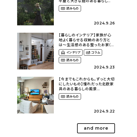
平屋と大きな庭のある暮らし
（tsumikiniwaさん）
読みもの
2024.9.26
【暮らしのインテリア】家族が心
地よく暮らせる収納のあり方と
は〜生活感のある整ったお家（
kaya___ieさん）
インテリア
コラム
読みもの
2024.9.23
【今までもこれからも。ずっと大切
にしたいもの】憧れだった北欧家
具のある暮らしの風景
（m._.k_homeさん）
読みもの
2024.9.22
and more