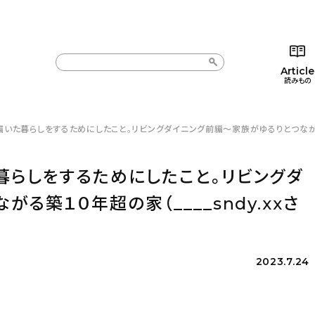
Article
読みもの
描いた暮らしをするためにしたこと。リビングダイニング前編〜家族がゆるりとつながる築１
カテゴリー一覧
カテゴリー一覧
コラム
インテ
新着記事
新着記事
インテリア
日用
暮らしをするためにしたこと。リビングダ
人気の記事
人気の記事
キッチン
キッチ
る築１０年超の家（____sndy.xxさ
おすすめの記事
おすすめの記事
収納/掃除
ギフト
2023.7.24