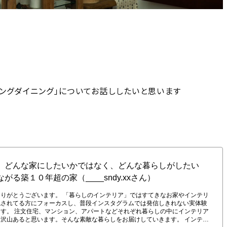
ングダイニング」についてお話ししたいと思います
いか〜家族がゆるりとつながる築１０年超の家（____sndy.xxさん）