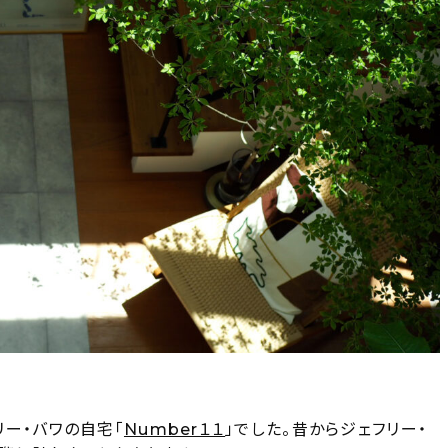
ー・バワの自宅「
Number１１
」でした。昔からジェフリー・