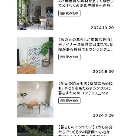
み×無機質な素材を上手く融合し
てメリハリのある空間を〜自然
に囲まれて暮らす（ki_no_ieさ
読みもの
ん）
2024.10.20
【あの人の暮らしが素敵な理由】
デザイナーズ家具に囲まれて。制
限がある賃貸でもワンランク上
のお部屋に〜狭くても好きな暮
読みもの
らしのこと（_____chika708さ
ん）
2024.9.30
【今日の読みもの】空間にも心に
も。ゆとりをもたらすシンプルに
暮らすためのコツ（103__room
さん）
読みもの
2024.9.28
【暮らしのインテリア】１から自分
たちでつくる外構計画〜小さな