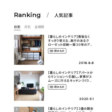
Ranking
人気記事
日別
月別
全期間
【暮らしのインテリア】無駄なく
1
すっきり使える、奥行のあるク
ローゼット収納〜築３０年のア
パートにある暮らし
読みもの
（mari_ppe_さん）
2018.8.8
【暮らしのインテリア】アパートか
2
らマンションへ引越し。家事がス
ムーズに行えるキッチンづくり〜
２LDKの賃貸暮らし
読みもの
（mari_ppe_さん）
2020.9.1
【暮らしのインテリア】３畳の脱衣
3