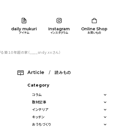
daily mukuri
Instagram
Online Shop
アイテム
インスタグラム
お買いもの
０年超の家（____sndy.xxさん）
リア
暮らし
キッズ
品
Article
/ 読みもの
ン
Category
コラム
取材記事
インテリア
キッチン
おうちづくり