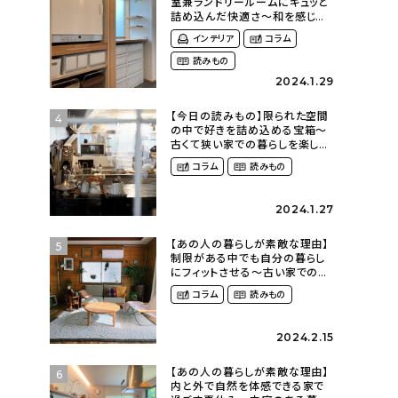
室兼ランドリールームにギュッと
詰め込んだ快適さ〜和を感じる
平屋に暮らす（heco_homeさ
インテリア
コラム
ん）
読みもの
2024.1.29
【今日の読みもの】限られた空間
4
の中で好きを詰め込める宝箱〜
古くて狭い家での暮らしを楽しむ
（2nyan_and_lifestylesさん）
コラム
読みもの
2024.1.27
【あの人の暮らしが素敵な理由】
5
制限がある中でも自分の暮らし
にフィットさせる〜古い家での暮
らしを楽しむ（idasanchiさん）
コラム
読みもの
2024.2.15
【あの人の暮らしが素敵な理由】
6
内と外で自然を体感できる家で